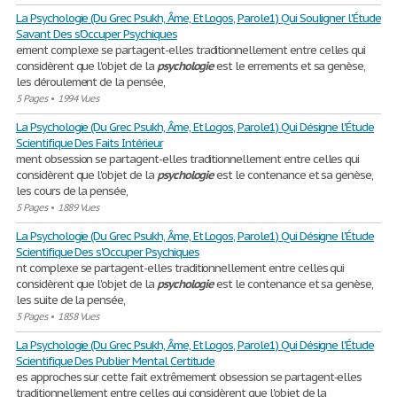
La Psychologie (Du Grec Psukh, Âme, Et Logos, Parole1) Qui Souligner l'Étude
Savant Des s'Occuper Psychiques
ement complexe se partagent-elles traditionnellement entre celles qui
considèrent que l'objet de la
psychologie
est le errements et sa genèse,
les déroulement de la pensée,
5 Pages
•
1994 Vues
La Psychologie (Du Grec Psukh, Âme, Et Logos, Parole1) Qui Désigne l'Étude
Scientifique Des Faits Intérieur
ment obsession se partagent-elles traditionnellement entre celles qui
considèrent que l'objet de la
psychologie
est le contenance et sa genèse,
les cours de la pensée,
5 Pages
•
1889 Vues
La Psychologie (Du Grec Psukh, Âme, Et Logos, Parole1) Qui Désigne l'Étude
Scientifique Des s'Occuper Psychiques
nt complexe se partagent-elles traditionnellement entre celles qui
considèrent que l'objet de la
psychologie
est le contenance et sa genèse,
les suite de la pensée,
5 Pages
•
1858 Vues
La Psychologie (Du Grec Psukh, Âme, Et Logos, Parole1) Qui Désigne l'Étude
Scientifique Des Publier Mental Certitude
es approches sur cette fait extrêmement obsession se partagent-elles
traditionnellement entre celles qui considèrent que l'objet de la