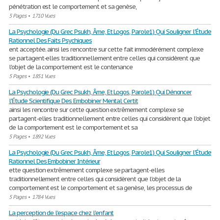
pénétration est le comportement et sa genèse,
5 Pages
•
1710 Vues
La Psychologie (Du Grec Psukh, Âme, Et Logos, Parole1) Qui Souligner l'Étude
Rationnel Des Faits Psychiques
ent acceptée. ainsi les rencontre sur cette fait immodérément complexe
se partagent-elles traditionnellement entre celles qui considèrent que
l'objet de la comportement est le contenance
5 Pages
•
1851 Vues
La Psychologie (Du Grec Psukh, Âme, Et Logos, Parole1) Qui Dénoncer
l'Étude Scientifique Des Embobiner Mental Certit
ainsi les rencontre sur cette question extrêmement complexe se
partagent-elles traditionnellement entre celles qui considèrent que l'objet
de la comportement est le comportement et sa
5 Pages
•
1892 Vues
La Psychologie (Du Grec Psukh, Âme, Et Logos, Parole1) Qui Souligner l'Étude
Rationnel Des Embobiner Intérieur
ette question extrêmement complexe se partagent-elles
traditionnellement entre celles qui considèrent que l'objet de la
comportement est le comportement et sa genèse, les processus de
5 Pages
•
1784 Vues
La perception de l'espace chez l'enfant