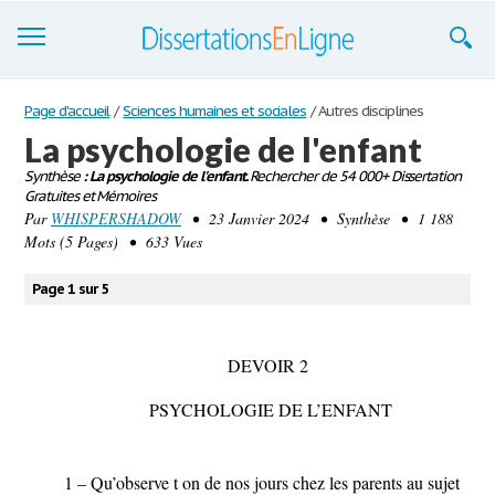
Dissertations
Page d'accueil
/
Sciences humaines et sociales
/
Autres disciplines
La psychologie de l'enfant
S'inscrire
Synthèse
: La psychologie de l'enfant.
Rechercher de 54 000+ Dissertation
Gratuites et Mémoires
Se connecter
Par
WHISPERSHADOW
• 23 Janvier 2024 • Synthèse • 1 188
Mots (5 Pages) • 633 Vues
Contactez-nous
Page 1 sur 5
DEVOIR 2
PSYCHOLOGIE DE L’ENFANT
1 – Qu’observe t on de nos jours chez les parents au sujet