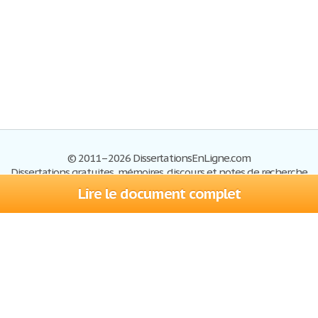
© 2011–2026 DissertationsEnLigne.com
Dissertations gratuites, mémoires, discours et notes de recherche
Lire le document complet
Dissertations
Plan du site
S'inscrire
Foire aux questions
Politique de confidentialité
Se connecter
Contactez-nous
Conditions d'utilisation