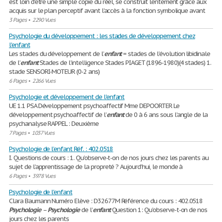
est loin d’être une simple copie du réel, se construit lentement grâce aux
acquis sur le plan perceptif avant l’accès à la fonction symbolique avant
3 Pages
•
2290 Vues
Psychologie du développement : les stades de développement chez
l'enfant
Les stades du développement de l’
enfant
= stades de l’évolution libidinale
de l’
enfant
Stades de l’intelligence Stades PIAGET (1896-1980)(4 stades) 1.
stade SENSORI-MOTEUR (0-2 ans)
6 Pages
•
2266 Vues
Psychologie et développement de l'enfant
UE 1.1 PSA Développement psychoaffectif Mme DEPOORTER Le
développement psychoaffectif de l’
enfant
de 0 à 6 ans sous l’angle de la
psychanalyse RAPPEL : Deuxième
7 Pages
•
1037 Vues
Psychologie de l’enfant Réf. : 402.0518
I. Questions de cours : 1. Qu’observe-t-on de nos jours chez les parents au
sujet de l’apprentissage de la propreté ? Aujourd’hui, le monde à
6 Pages
•
3978 Vues
Psychologie de l'enfant
Clara Baumann Numéro Elève : D32677M Référence du cours : 402.0518
Psychologie
–
Psychologie
de l’
enfant
Question 1: Qu’observe-t-on de nos
jours chez les parents