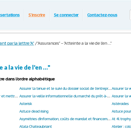
ssertations
S'inscrire
Se connecter
Contactez-nous
par la lettre "A"
/
"Assurances" – "Atteinte a la vie de l'en …"
 a la vie de l'en …"
re dans l'ordre alphabétique
Assurer la tenue et le suivi du dossier social de l’entreprise
Assurer la v
Assurer la veille informationnelle - Rechercher et mettre à jour l'information
Assurer la veille informationnelle du marché du prêt-à-porter féminin
Asterisk
Astéroides
Astuce dead rising
Astuce pour
Asymétries d'information, coûts de mandat et financement des entreprises françaises, 1890-1936
At 4l trophy
Atala Chateaubriant
Atelier : co