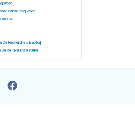
tégration
nomic consulting work
la preuve
te De Recherche d'Emploi]
a vie de l'enfant a naitre