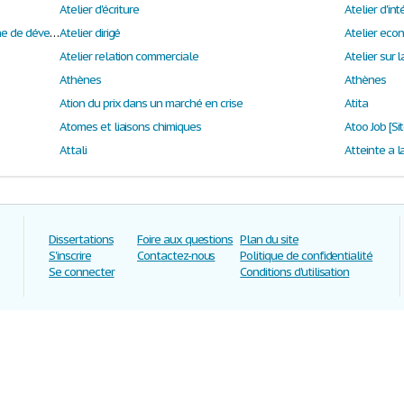
Atelier d'écriture
Atelier d'in
Atelier de plan et de rédaction d’un paragraphe de développement sur Harry Potter de J.K. Rowling
Atelier dirigé
Atelier eco
Atelier relation commerciale
Atelier sur 
Athènes
Athènes
Ation du prix dans un marché en crise
Atita
Atomes et liaisons chimiques
Atoo Job [Si
Attali
Atteinte a l
Dissertations
Foire aux questions
Plan du site
S'inscrire
Contactez-nous
Politique de confidentialité
Se connecter
Conditions d'utilisation