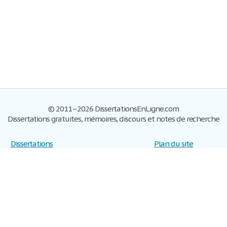
© 2011–2026 DissertationsEnLigne.com
Dissertations gratuites, mémoires, discours et notes de recherche
Dissertations
Plan du site
S'inscrire
Foire aux questions
Politique de confidentialité
Se connecter
Contactez-nous
Conditions d'utilisation