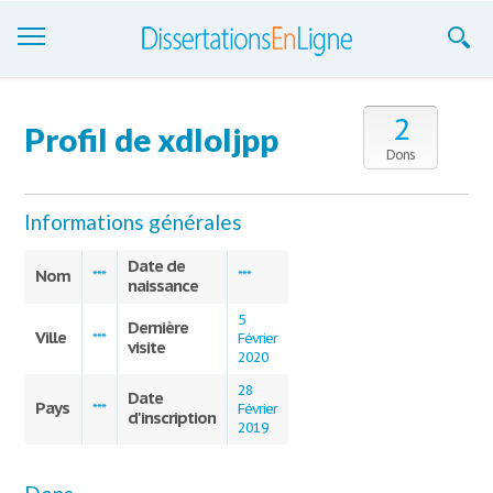
Dissertations
2
Profil de xdloljpp
S'inscrire
Dons
Se connecter
Informations générales
Contactez-nous
Date de
Nom
***
***
naissance
5
Dernière
Ville
***
Février
visite
2020
28
Date
Pays
***
Février
d'inscription
2019