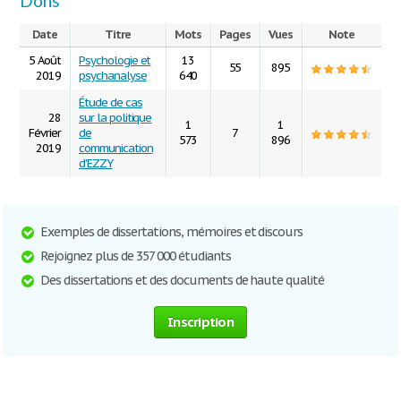
Dons
Date
Titre
Mots
Pages
Vues
Note
5 Août
Psychologie et
13
55
895
2019
psychanalyse
640
Étude de cas
28
sur la politique
1
1
Février
de
7
573
896
2019
communication
d'EZZY
Exemples de dissertations, mémoires et discours
Rejoignez plus de 357 000 étudiants
Des dissertations et des documents de haute qualité
Inscription