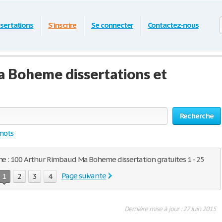
ssertations
S'inscrire
Se connecter
Contactez-nous
 Boheme dissertations et
Recherche
 mots
che : 100 Arthur Rimbaud Ma Boheme dissertation gratuites 1 - 25
Page suivante
1
2
3
4
Dernière mise à jour : 27 Juin 2015