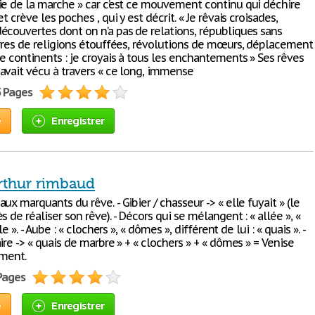
ie de la marche » car c’est ce mouvement continu qui déchire
t crève les poches , qui y est décrit. « Je rêvais croisades,
écouvertes dont on n’a pas de relations, républiques sans
erres de religions étouffées, révolutions de mœurs, déplacement
e continents : je croyais à tous les enchantements » Ses rêves
avait vécu à travers « ce long, immense
5 Pages
e
Enregistrer
rthur rimbaud
ux marquants du rêve. - Gibier / chasseur -> « elle fuyait » (le
s de réaliser son rêve). - Décors qui se mélangent : « allée », «
lle ». - Aube : « clochers », « dômes », différent de lui : « quais ». -
ire -> « quais de marbre » + « clochers » + « dômes » = Venise
ement.
 Pages
e
Enregistrer