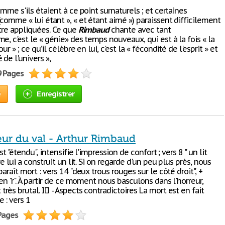
omme s'ils étaient à ce point surnaturels ; et certaines
comme « lui étant », « et étant aimé ») paraissent difficilement
être appliquées. Ce que
Rimbaud
chante avec tant
e, c'est le « génie» des temps nouveaux, qui est à la fois « la
ur » ; ce qu’il célèbre en lui, c'est la « fécondité de l'esprit » et
 de l'univers »,
9 Pages
e
Enregistrer
ur du val - Arthur Rimbaud
est "étendu", intensifie l'impression de confort ; vers 8 " un lit
re lui a construit un lit. Si on regarde d'un peu plus près, nous
paraît mort : vers 14 "deux trous rouges sur le côté droit", +
 en "r". À partir de ce moment nous basculons dans l'horreur,
ès brutal. III - Aspects contradictoires La mort est en fait
 : vers 1
 Pages