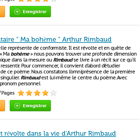
e
Enregistrer
ire " Ma bohème " Arthur Rimbaud
’elle représente de conformiste. Il est révolte et en quête de
 « Ma
bohème
» nous pouvons trouver une profonde dimension
hique dans la mesure ou
Rimbaud
se livre à un récit sur ce qu’il
 ressentir. Pour commencer, il convient d’abord d’étudier
n de ce poème. Nous constatons l’omniprésence de la première
singulier.
Rimbaud
est lui-même le centre du poème. Avec
 pronom personnel
7 Pages
e
Enregistrer
t révolte dans la vie d’Arthur Rimbaud