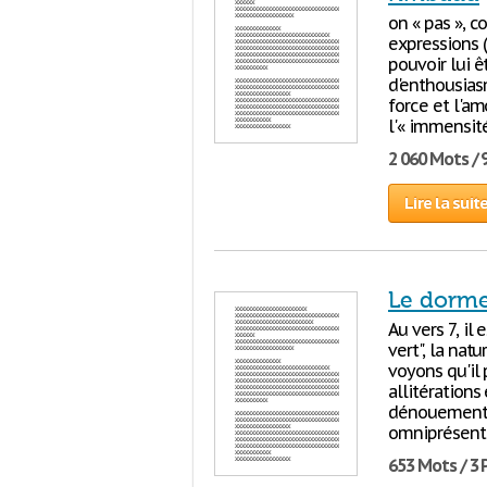
on « pas », c
expressions (
pouvoir lui 
d'enthousiasm
force et l'amo
l'« immensité
2 060 Mots / 
Lire la suit
Le dorme
Au vers 7, il 
vert", la natu
voyons qu'il 
allitérations
dénouement tr
omniprésente
653 Mots / 3