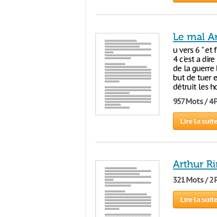
Le mal A
u vers 6 " et
4 c'est a dir
de la guerr
but de tuer e
détruit les h
957 Mots / 4
Lire la suit
Arthur R
321 Mots / 2
Lire la suit