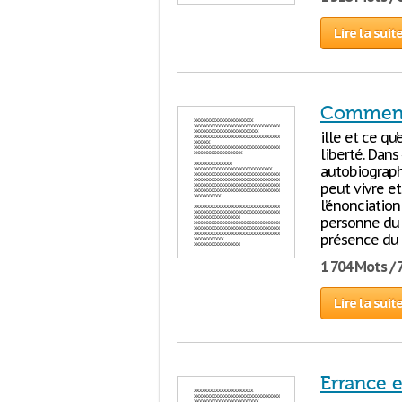
Lire la suit
Commenta
ille et ce qu
liberté. Dans
autobiograp
peut vivre et
l’énonciatio
personne du 
présence du
1 704 Mots / 
Lire la suit
Errance e