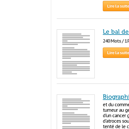
Lire la suit
Le bal d
240 Mots / 1
Lire la suit
Biograph
et du commerc
tumeur au gen
d'un cancer 
d'atroces sou
tenté de le c