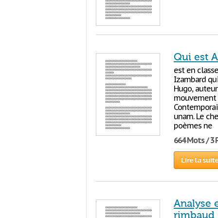
Qui est 
est en class
Izambard qui
Hugo, auteur 
mouvement pa
Contemporain
unam. Le che
poèmes ne
664 Mots / 3
Lire la suit
Analyse 
rimbaud