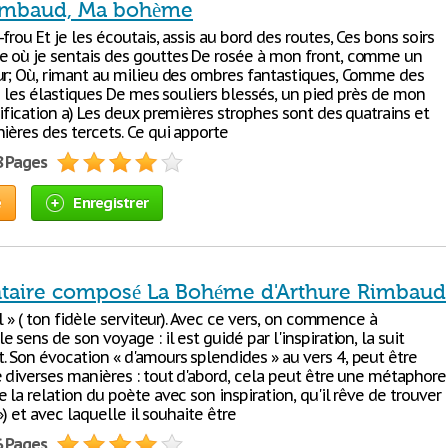
imbaud, Ma bohème
frou Et je les écoutais, assis au bord des routes, Ces bons soirs
 où je sentais des gouttes De rosée à mon front, comme un
ur; Où, rimant au milieu des ombres fantastiques, Comme des
ais les élastiques De mes souliers blessés, un pied près de mon
ification a) Les deux premières strophes sont des quatrains et
ières des tercets. Ce qui apporte
8 Pages
e
Enregistrer
aire composé La Bohéme d'Arthure Rimbaud
al » ( ton fidèle serviteur). Avec ce vers, on commence à
 sens de son voyage : il est guidé par l'inspiration, la suit
 Son évocation « d'amours splendides » au vers 4, peut être
e diverses manières : tout d'abord, cela peut être une métaphore
 la relation du poète avec son inspiration, qu'il rêve de trouver
 ») et avec laquelle il souhaite être
6 Pages