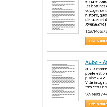
e « une poés
les bottines e
voyages de d
histoire, gu
de races et d
Rimbaud
les 
1 137 Mots / 
Lire la suit
Aube - A
aux -> morcea
poète est prè
plaine », « vi
Ville imagina
très certain
969 Mots / 4
Lire la suit