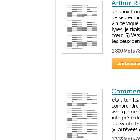
Arthur R
un doux frou-
de septembre
vin de vigue
lyres, je tir
cœur! 3) Vers
les deux dern
1 800 Mots / 
Lire la suit
Comment
'étais ton fé
comprendre le
aveuglément.
interprété d
qui symbolise
(« j'ai rêvées
1 318 Mots / 