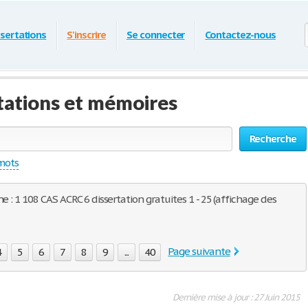
ssertations
S'inscrire
Se connecter
Contactez-nous
tations et mémoires
Recherche
 mots
e : 1 108 CAS ACRC 6 dissertation gratuites 1 - 25 (affichage des
Page suivante
4
5
6
7
8
9
...
40
Dernière mise à jour : 27 Juin 2015