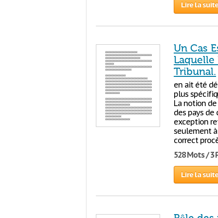
Lire la suit
Un Cas Es
Laquelle
Tribunal.
en ait été dé
plus spécifiq
La notion de
des pays de 
exception re
seulement à s
correct proc
528 Mots / 3
Lire la suit