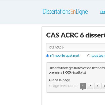
Di
CAS ACRC 6 disser
n'importe quel mot
tous les
Dissertations gratuites et de Recherch
premiers
1 000
résultats)
Aller à la page
Page précédente
1
2
3