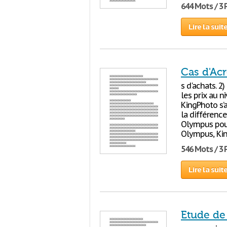
644 Mots / 3
Lire la suit
Cas d'Acr
s d'achats. 2)
les prix au n
KingPhoto s’a
la différence
Olympus pour 
Olympus, Kin
546 Mots / 3
Lire la suit
Etude de