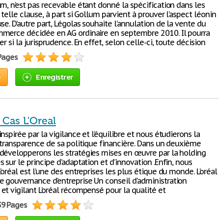
m, n’est pas recevable étant donné la spécification dans les
 telle clause, à part si Gollum parvient à prouver l’aspect léonin
se. D’autre part, Légolas souhaite l’annulation de la vente du
merce décidée en AG ordinaire en septembre 2010. Il pourra
er si la jurisprudence. En effet, selon celle-ci, toute décision
 Pages
e
Enregistrer
 Cas L'Oreal
nspirée par la vigilance et l’équilibre et nous étudierons la
a transparence de sa politique financière. Dans un deuxième
développerons les stratégies mises en œuvre par la holding
 sur le principe d’adaptation et d’innovation .Enfin, nous
’oréal est l’une des entreprises les plus étique du monde. L’oréal
 gouvernance d’entreprise Un conseil d’administration
et vigilant L’oréal récompensé pour la qualité et
39 Pages