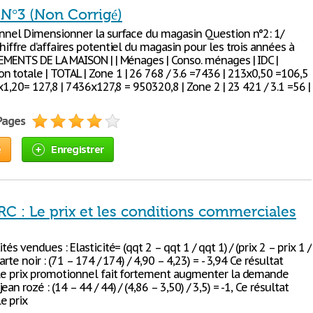
 N°3 (Non Corrigé)
nnel Dimensionner la surface du magasin Question n°2: 1/
hiffre d’affaires potentiel du magasin pour les trois années à
PEMENTS DE LA MAISON | | Ménages | Conso. ménages | IDC |
 totale | TOTAL | Zone 1 | 26 768 / 3.6 =7436 | 213x0,50 =106,5
 x1,20= 127,8 | 7436x127,8 = 950320,8 | Zone 2 | 23 421 / 3.1 =56 |
 Pages
e
Enregistrer
C : Le prix et les conditions commerciales
tés vendues : Elasticité= (qqt 2 – qqt 1 / qqt 1) / (prix 2 – prix 1 /
arte noir : (71 – 174 / 174) / 4,90 – 4,23) = - 3,94 Ce résultat
 le prix promotionnel fait fortement augmenter la demande
an rozé : (14 – 44 / 44) / (4,86 – 3,50) / 3,5) = -1, Ce résultat
e prix