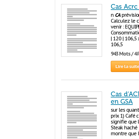
Cas Acrc
n
CA
prévisio
Calculez le c
venir : EQUI
Consommation
| 120 | 106,5
106,5
943 Mots / 4
Lire la suit
Cas d’ACR
en GSA
sur les quanti
prix 1) Café c
signifie que
Steak haché je
montre que l