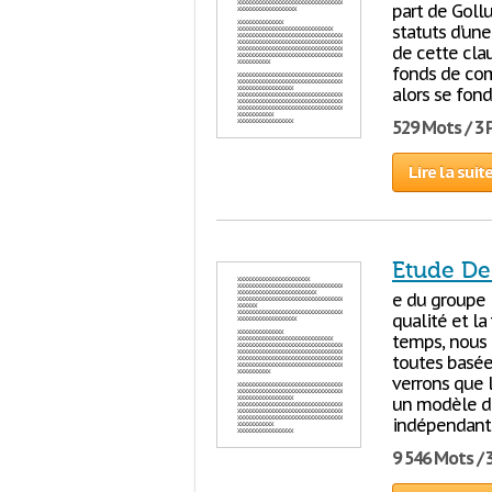
part de Gollu
statuts d’une
de cette clau
fonds de com
alors se fond
529 Mots / 3
Lire la suit
Etude De
e du groupe i
qualité et l
temps, nous 
toutes basées
verrons que l
un modèle de
indépendant 
9 546 Mots / 