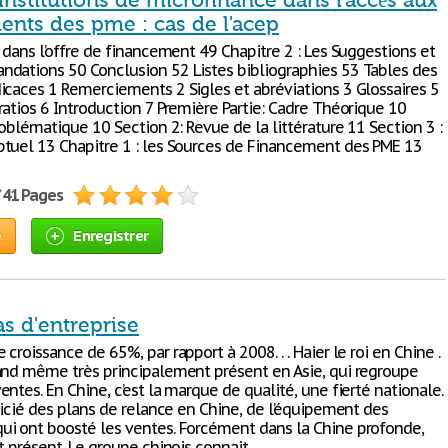
institutions de microfinance dans l'accès aux
ents des pme : cas de l'acep
 dans l’offre de financement 49 Chapitre 2 : Les Suggestions et
dations 50 Conclusion 52 Listes bibliographies 53 Tables des
icaces 1 Remerciements 2 Sigles et abréviations 3 Glossaires 5
ratios 6 Introduction 7 Première Partie: Cadre Théorique 10
roblématique 10 Section 2: Revue de la littérature 11 Section 3 :
tuel 13 Chapitre 1 : les Sources de Financement des PME 13
/ 41 Pages
e
Enregistrer
as d'entreprise
croissance de 65%, par rapport à 2008. . . Haier le roi en Chine .
and même très principalement présent en Asie, qui regroupe
ntes. En Chine, c’est la marque de qualité, une fierté nationale.
ficié des plans de relance en Chine, de l’équipement des
i ont boosté les ventes. Forcément dans la Chine profonde,
t présent. Le groupe chinois connait