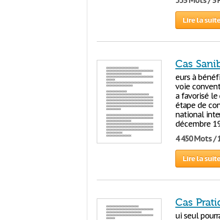
553 Mots / 3
Lire la suit
Cas Sani
eurs à bénéfi
voie conventi
a favorisé l
étape de cons
national inte
décembre 199
4 450 Mots / 
Lire la suit
Cas Prat
ui seul pourr