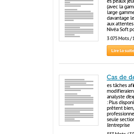
es peaux jeu
(avec la gam
large gamme d
davantage le
aux attentes 
Nivéa Soft po
3 075 Mots / 
Lire la suit
Cas de 
es tâches afi
modifieraient
analyste d’ex
: Plus dispon
prêtent bien
professionnel
seule section
l’entreprise