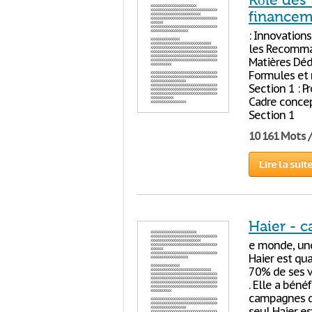
Rôle des 
financem
: Innovations
les Recomman
Matières Déd
Formules et 
Section 1 : P
Cadre concep
Section 1
10 161 Mots 
Lire la suit
Haier - c
e monde, une 
Haier est qu
70% de ses ve
. Elle a béné
campagnes qu
seul Haier es