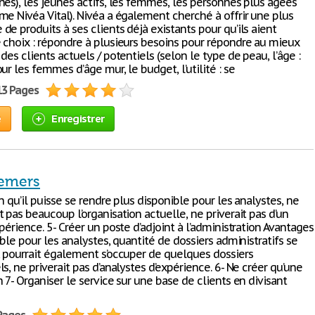
nes), les jeunes actifs, les femmes, les personnes plus âgées
me Nivéa Vital). Nivéa a également cherché à offrir une plus
e produits à ses clients déjà existants pour qu’ils aient
 choix : répondre à plusieurs besoins pour répondre au mieux
des clients actuels / potentiels (selon le type de peau, l’âge :
ur les femmes d’âge mur, le budget, l’utilité : se
13 Pages
e
Enregistrer
demers
n qu’il puisse se rendre plus disponible pour les analystes, ne
 pas beaucoup l’organisation actuelle, ne priverait pas d’un
périence. 5- Créer un poste d’adjoint à l’administration Avantages
ible pour les analystes, quantité de dossiers administratifs se
, pourrait également s’occuper de quelques dossiers
s, ne priverait pas d’analystes d’expérience. 6- Ne créer qu’une
 7- Organiser le service sur une base de clients en divisant