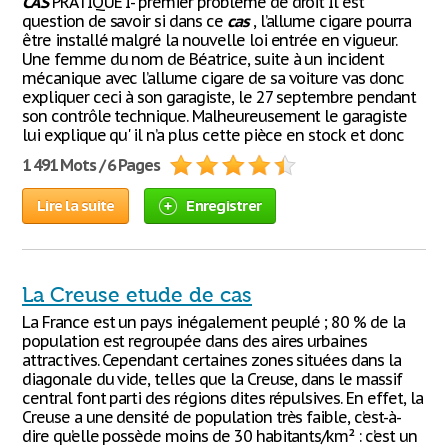
CAS
PRATIQUE I- premier problème de droit Il est
question de savoir si dans ce
cas
, l’allume cigare pourra
être installé malgré la nouvelle loi entrée en vigueur.
Une femme du nom de Béatrice, suite à un incident
mécanique avec l’allume cigare de sa voiture vas donc
expliquer ceci à son garagiste, le 27 septembre pendant
son contrôle technique. Malheureusement le garagiste
lui explique qu' il n’a plus cette pièce en stock et donc
1 491 Mots / 6 Pages
Lire la suite
Enregistrer
La Creuse etude de cas
La France est un pays inégalement peuplé ; 80 % de la
population est regroupée dans des aires urbaines
attractives. Cependant certaines zones situées dans la
diagonale du vide, telles que la Creuse, dans le massif
central font parti des régions dites répulsives. En effet, la
Creuse a une densité de population très faible, c’est-à-
dire qu’elle possède moins de 30 habitants/km² : c’est un