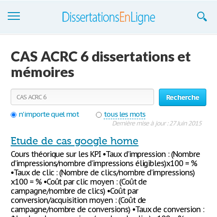
Dissertations
CAS ACRC 6 dissertations et
S'inscrire
mémoires
Se connecter
Recherche
Contactez-nous
n'importe quel mot
tous les mots
Dernière mise à jour : 27 Juin 2015
Etude de cas google home
Cours théorique sur les KPI •Taux d’impression : (Nombre
d’impressions/nombre d’impressions éligibles)x100 = %
•Taux de clic : (Nombre de clics/nombre d’impressions)
x100 = % •Coût par clic moyen : (Coût de
campagne/nombre de clics) •Coût par
conversion/acquisition moyen : (Coût de
campagne/nombre de conversions) •Taux de conversion :