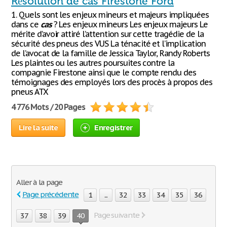
Résolution de cas Firestone Ford
1. Quels sont les enjeux mineurs et majeurs impliquées
dans ce
cas
? Les enjeux mineurs Les enjeux majeurs Le
mérite d’avoir attiré l’attention sur cette tragédie de la
sécurité des pneus des VUS La ténacité et l’implication
de l’avocat de la famille de Jessica Taylor, Randy Roberts
Les plaintes ou les autres poursuites contre la
compagnie Firestone ainsi que le compte rendu des
témoignages des employés lors des procès à propos des
pneus ATX
4 776 Mots / 20 Pages
Lire la suite
Enregistrer
Aller à la page
Page précédente
1
...
32
33
34
35
36
Page suivante
37
38
39
40