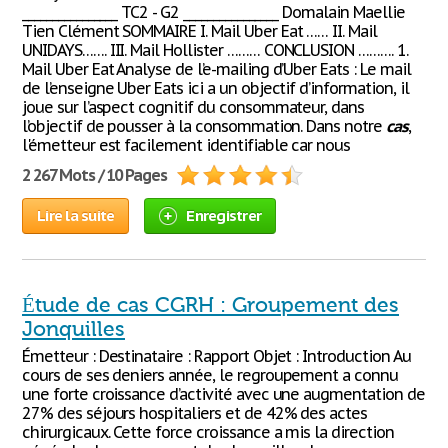
________________ TC2 - G2 ________________ Domalain Maellie
Tien Clément SOMMAIRE I. Mail Uber Eat …… II. Mail
UNIDAYS……. III. Mail Hollister ……… CONCLUSION ………. 1.
Mail Uber Eat Analyse de l’e-mailing d’Uber Eats : Le mail
de l’enseigne Uber Eats ici a un objectif d’information, il
joue sur l’aspect cognitif du consommateur, dans
l’objectif de pousser à la consommation. Dans notre
cas
,
l'émetteur est facilement identifiable car nous
2 267 Mots / 10 Pages
Lire la suite
Enregistrer
Étude de cas CGRH : Groupement des
Jonquilles
Émetteur : Destinataire : Rapport Objet : Introduction Au
cours de ses deniers année, le regroupement a connu
une forte croissance d’activité avec une augmentation de
27% des séjours hospitaliers et de 42% des actes
chirurgicaux. Cette force croissance a mis la direction