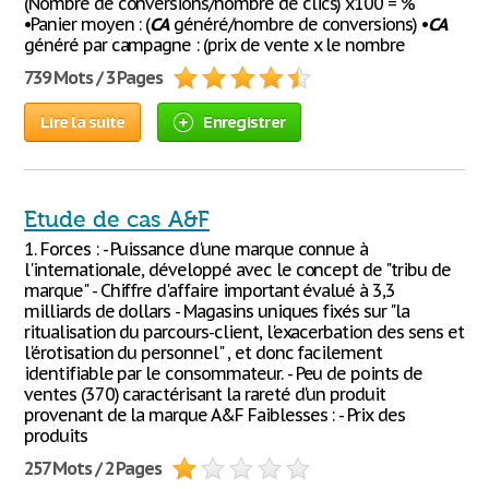
(Nombre de conversions/nombre de clics) x100 = %
•Panier moyen : (
CA
généré/nombre de conversions) •
CA
généré par campagne : (prix de vente x le nombre
739 Mots / 3 Pages
Lire la suite
Enregistrer
Etude de cas A&F
1. Forces : - Puissance d'une marque connue à
l'internationale, développé avec le concept de "tribu de
marque" - Chiffre d'affaire important évalué à 3,3
milliards de dollars - Magasins uniques fixés sur "la
ritualisation du parcours-client, l'exacerbation des sens et
l'érotisation du personnel" , et donc facilement
identifiable par le consommateur. - Peu de points de
ventes (370) caractérisant la rareté d'un produit
provenant de la marque A&F Faiblesses : - Prix des
produits
257 Mots / 2 Pages