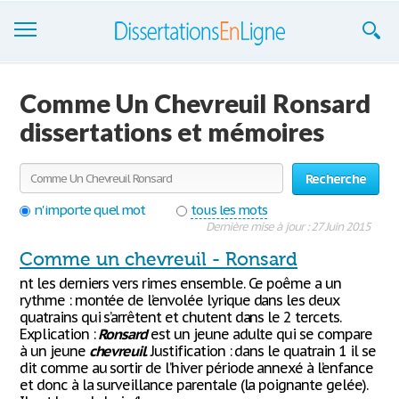
Dissertations
Comme Un Chevreuil Ronsard
S'inscrire
dissertations et mémoires
Se connecter
Recherche
Contactez-nous
n'importe quel mot
tous les mots
Dernière mise à jour : 27 Juin 2015
Comme un chevreuil - Ronsard
nt les derniers vers rimes ensemble. Ce poême a un
rythme : montée de l’envolée lyrique dans les deux
quatrains qui s’arrêtent et chutent dans le 2 tercets.
Explication :
Ronsard
est un jeune adulte qui se compare
à un jeune
chevreuil
. Justification : dans le quatrain 1 il se
dit comme au sortir de l’hiver période annexé à l’enfance
et donc à la surveillance parentale (la poignante gelée).