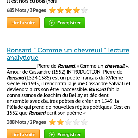
Il est hors du bois (hors
685 Mots / 3 Pages
Lire la suite
Enregistrer
Ronsard " Comme un chevreuil " lecture
analytique
________________ Pierre de
Ronsard
, « Comme un
chevreuil
»,
Amour de Cassandre (1552) INTRODUCTION : Pierre de
Ronsard
(1524-1585) est un poète français du XVIème
siècle. En 1945, il rencontra la jeune Cassandre Salviati et
deviendra alors son être inaccessible.
Ronsard
fait la
connaissance de Joachim du Bellay et décident
ensemble avec d’autres poètes de créer, en 1549, la
Pléiade qui prend de nouvelles règles poétiques. C’est en
1552 que
Ronsard
écrit son poème «
388 Mots / 2 Pages
Lire la suite
Enregistrer