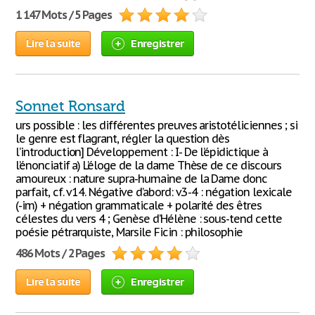
1 147 Mots / 5 Pages
Lire la suite
Enregistrer
Sonnet Ronsard
urs possible : les différentes preuves aristotéliciennes ; si
le genre est flagrant, régler la question dès
l’introduction] Développement : I- De l’épidictique à
l’énonciatif a) L’éloge de la dame Thèse de ce discours
amoureux : nature supra-humaine de la Dame donc
parfait, cf. v14. Négative d’abord: v.3-4 : négation lexicale
(-im) + négation grammaticale + polarité des êtres
célestes du vers 4 ; Genèse d’Hélène : sous-tend cette
poésie pétrarquiste, Marsile Ficin : philosophie
486 Mots / 2 Pages
Lire la suite
Enregistrer