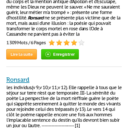
du corps et la mention antique d’Apollon et d’Esculape,
même les Dieux ne peuvent le sauver. « Ne me sauraient
guérir, leur métier m’a trompé » : présente une forme
d’hostilité.
Ronsard
ne se présente plus victime que de la
mort, mais aussi d’une illusion : la poésie qui pouvait
transformer le corps mortel en rose dans l’Ode à
Cassandre ne parvient pas à éviter la
1 309 Mots / 6 Pages
Lire la suite
Enregistrer
Ronsard
les individus.(v 9,v 10,v 11,v 12). Elle rappelle à tous que le
séjour sur terre n’est que temporaire. III- La sérénité du
poète La perspective de la mort n’effraie guère le poète
qui s’apprête sereinement à quitter le monde des vivants
pour rejoindre celui des trépassés (v 13). Le vers 14 qui
clôt le poème rappelle encore une fois aux hommes
l’implacable sentence du destin qu’ils devront bien subir
un jour ou l’autre. ----------------------- [1]