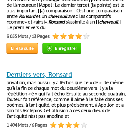
de l'amoureux | |Appel : Le dernier tercet (la pointe) est le
plus important | |a) comparaison | |C’est une comparaison
entre
Ronsard
et un
chevreuil
avec les comparatifs
«comme» et «ainsi».
Ronsard
s’assimile à un | |
chevreuil
. |
|Le premier vers du
3 055 Mots / 13 Pages
Lire la suite
Enregistrer
Derniers vers, Ronsard
privation, mais aussi il y a l’échos que ce « dé », de même
qu’à la fin de chaque mot du deuxième vers il y a la
répétition « é » qui fait écho. Ensuite au seconde quatrain,
l’auteur fait référence, comme il aime à le faire dans ses
poèmes, à l’antiquité, et plus précisément, à Apollon et a
son fils Asclépios. Cet allusion à ces deux dieux de
l’antiquité n’est pas anodine et
1 494 Mots / 6 Pages