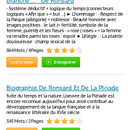
branche ... " De Ronsard
- Système déductif + logique du temps (connecteurs
logiques « Afin que » = but …) ► L’hommage : - Respect de
la Parque (allégorie) = noblesse - Beauté honorée avec
images positives : le lait (= fertilité, symbole de la
femme, pureté) et les fleurs - « rose ( roses » = la femme
va renaitre parmi les roses : espoir ► L’élégie : - La plainte
douloureuse : champ lexical de la
864 Mots / 4 Pages
Lire la suite
Enregistrer
Biographie De Ronsard Et De La Pléiade
fuite du temps et la nature. L'oeuvre de la Pléiade est
encore reconnue aujourd'hui pour avoir contribué au
développement de la langue française et à la
renaissance littéraire du XVIe siècle.
345 Mots / 2 Pages