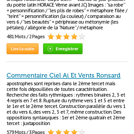
du poète latin HORACE Vème avant J.C) Images : ''sa robe''
= personnification / ''les plis de robes'' = métaphore filée /
''teint'' = personnification (la couleur) / comparaison au
vers 6 / ''ses beautés'' = périphrase ou métonymie (les
pétales) / allégorie de la ''Nature'' / métaphore
481 Mots / 2 Pages
Lire la suite
Enregistrer
Commentaire Ciel Ai Et Vents Ronsard
apostrophes sont reprises dans le 2ème tercet mais
cette fois dépouillées de toutes caractérisation.
Recherche des faits rythmiques : rythmes binaires 2, 3 et
4 repris en 7 et 8. Rupture du rythme vers 1 et 5 et entre
le 1er et le 2ème tercet. Construction parallèle du vers 1
et du vers 6, des vers 2, 3 et 7, même construction. Des
oppositions syntaxyques : 1er et 2ème quatrain et 2ème
tercet : juxtaposition
579 Mots / 3 Pages