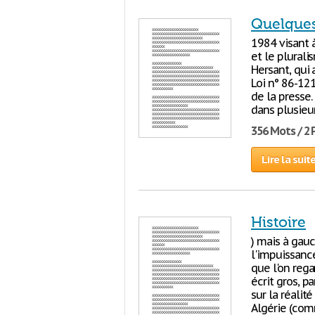
Quelques 
1984 visant à
et le plurali
Hersant, qui
Loi n° 86-12
de la presse.
dans plusieur
356 Mots / 2
Lire la suit
Histoire
) mais à gauc
l'impuissance
que l'on rega
écrit gros, p
sur la réalit
Algérie (comm