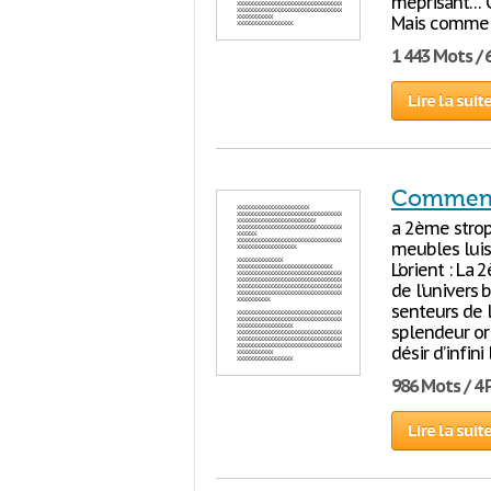
méprisant… Ce
Mais comme la
1 443 Mots / 
Lire la suit
Commenta
a 2ème stroph
meubles luisa
L’orient : L
de l’univers 
senteurs de l
splendeur ori
désir d’infini
986 Mots / 4
Lire la suit