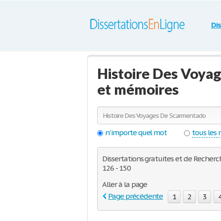
Di
Histoire Des Voya
et mémoires
n'importe quel mot
tous les
Dissertations gratuites et de Recherc
126 - 150
Aller à la page
Page précédente
1
2
3