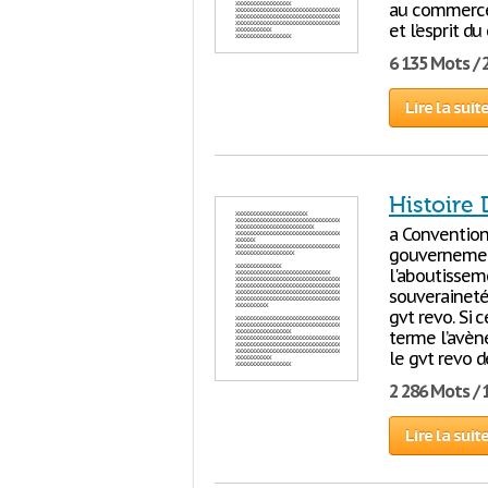
au commerce 
et l’esprit du
6 135 Mots / 
Lire la suit
Histoire 
a Convention
gouvernement
l'aboutisseme
souveraineté
gvt revo. Si 
terme l’avène
le gvt revo d
2 286 Mots / 
Lire la suit