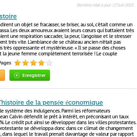
Dernière mise à jour : 27 Juin 2015
stoire
ndirent un objet se fracasser, se briser, au sol, c'était comme un
cassa. Les deux amoureux avaient leurs cœurs qui battaient très
aient une respiration saccader, la peur, l'angoisse et le stresser
nt très vite. L'ambiance de se château ancien n'était pas
s très oppressante et mystérieuse. « Il se passe des choses
it la jeune femme complètement terrorisée ! Le couple
 Pages
e
Enregistrer
l'histoire de la pensée économique
 le système des indulgences. Parmi les réformateurs
Jean Calvin défendit le prêt à intérêt, en préconisant un taux
 Le crédit put ainsi se développer dans les villes protestantes.
protestante se développa donc dans ce climat de changement
 dans lequel le travail prenait davantage de valeur par rapport