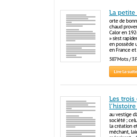
La petite
orte de bonne
chaud proven
Calor en 1926
» s’est rapi
en possède u
en France et
587 Mots / 3
Lire la suit
Les trois
l’histoi
au vestige d’
société ; celu
la création e
méchant, laid