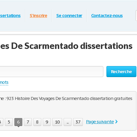
ssertations
S'inscrire
Se connecter
Contactez-nous
ges De Scarmentado dissertations
Recherche
 mots
he : 923 Histoire Des Voyages De Scarmentado dissertation gratuites
Page suivante
4
5
6
7
8
9
10
...
37