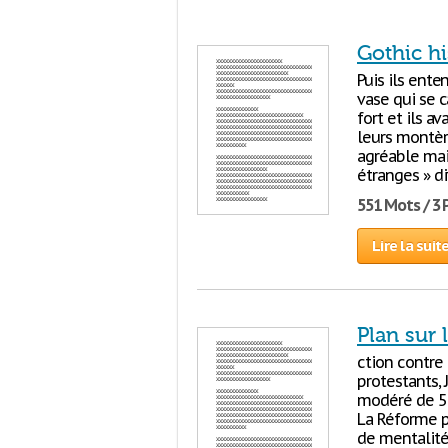
Gothic hi
Puis ils ente
vase qui se 
fort et ils av
leurs montère
agréable mai
étranges » d
551 Mots / 3
Lire la suit
Plan sur 
ction contre
protestants, 
modéré de 5%.
La Réforme 
de mentalité,