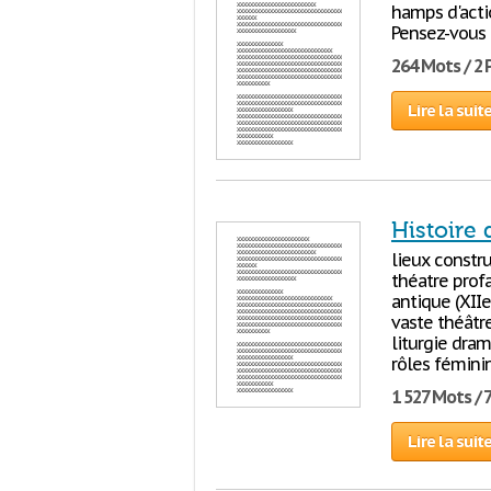
hamps d'acti
Pensez-vous 
264 Mots / 2
Lire la suit
Histoire 
lieux constru
théatre prof
antique (XIIe
vaste théâtre
liturgie dra
rôles fémini
1 527 Mots / 
Lire la suit