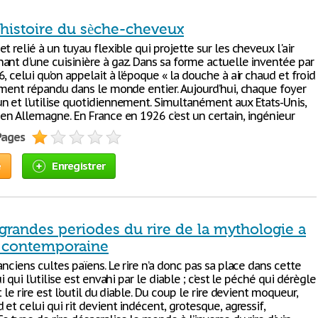
 histoire du sèche-cheveux
t relié à un tuyau flexible qui projette sur les cheveux l'air
ant d'une cuisinière à gaz. Dans sa forme actuelle inventée par
, celui qu’on appelait à l’époque « la douche à air chaud et froid
dement répandu dans le monde entier. Aujourd’hui, chaque foyer
n et l’utilise quotidiennement. Simultanément aux Etats-Unis,
 en Allemagne. En France en 1926 c’est un certain, ingénieur
 Pages
e
Enregistrer
 grandes periodes du rire de la mythologie a
re contemporaine
anciens cultes païens. Le rire n’a donc pas sa place dans cette
i qui l’utilise est envahi par le diable ; c’est le péché qui dérègle
t le rire est l’outil du diable. Du coup le rire devient moqueur,
 et celui qui rit devient indécent, grotesque, agressif,