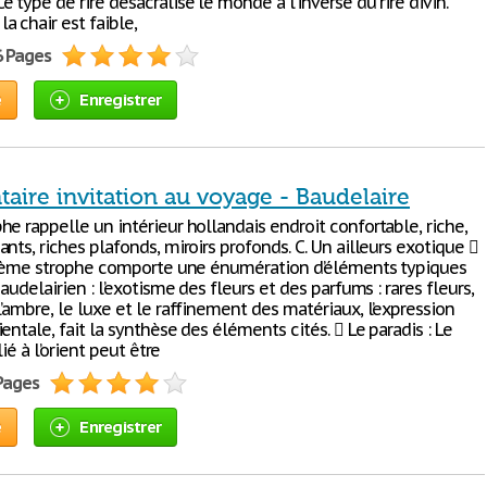
 type de rire désacralise le monde à l’inverse du rire divin.
 chair est faible,
6 Pages
e
Enregistrer
ire invitation au voyage - Baudelaire
e rappelle un intérieur hollandais endroit confortable, riche,
nts, riches plafonds, miroirs profonds. C. Un ailleurs exotique 
a 2ème strophe comporte une énumération d’éléments typiques
baudelairien : l’exotisme des fleurs et des parfums : rares fleurs,
’ambre, le luxe et le raffinement des matériaux, l’expression
entale, fait la synthèse des éléments cités.  Le paradis : Le
 lié à l’orient peut être
 Pages
e
Enregistrer