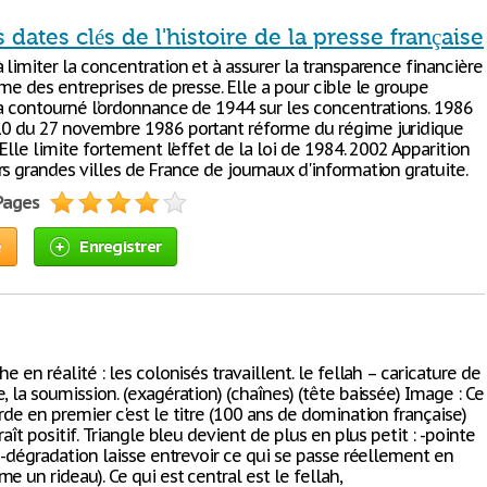
dates clés de l'histoire de la presse française
 limiter la concentration et à assurer la transparence financière
sme des entreprises de presse. Elle a pour cible le groupe
 a contourné l’ordonnance de 1944 sur les concentrations. 1986
10 du 27 novembre 1986 portant réforme du régime juridique
 Elle limite fortement l’effet de la loi de 1984. 2002 Apparition
s grandes villes de France de journaux d'information gratuite.
 Pages
e
Enregistrer
he en réalité : les colonisés travaillent. le fellah – caricature de
, la soumission. (exagération) (chaînes) (tête baissée) Image : Ce
rde en premier c'est le titre (100 ans de domination française)
araît positif. Triangle bleu devient de plus en plus petit : -pointe
é -dégradation laisse entrevoir ce qui se passe réellement en
e un rideau). Ce qui est central est le fellah,