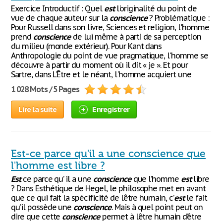
Exercice Introductif : Quel
est
l'originalité du point de
vue de chaque auteur sur la
conscience
? Problématique :
Pour Russell dans son livre, Sciences et religion, l'homme
prend
conscience
de lui même à parti de sa perception
du milieu (monde extérieur). Pour Kant dans
Anthropologie du point de vue pragmatique, l'homme se
découvre à partir du moment où il dit « je ». Et pour
Sartre, dans L’Être et le néant, l'homme acquiert une
1 028 Mots / 5 Pages
Lire la suite
Enregistrer
Est-ce parce qu'il a une conscience que
l'homme est libre ?
Est
ce parce qu’ il a une
conscience
que l’homme
est
libre
? Dans Esthétique de Hegel, le philosophe met en avant
que ce qui fait la spécificité de l’être humain, c’
est
le fait
qu’il possède une
conscience
. Mais à quel point peut on
dire que cette
conscience
permet à l’être humain d’être