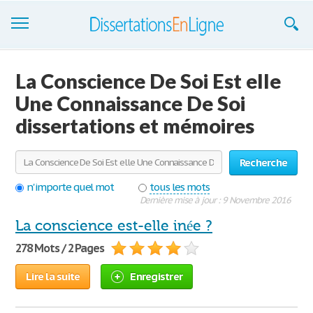
Dissertations
La Conscience De Soi Est elle
S'inscrire
Une Connaissance De Soi
dissertations et mémoires
Se connecter
Contactez-nous
Recherche
n'importe quel mot
tous les mots
Dernière mise à jour : 9 Novembre 2016
La conscience est-elle inée ?
278 Mots / 2 Pages
Lire la suite
Enregistrer