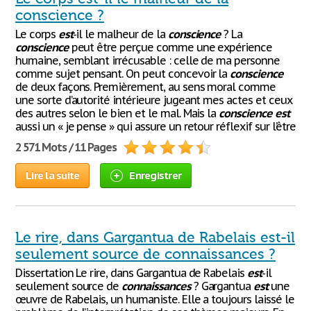
conscience ?
Le corps
est
-il le malheur de la
conscience
? La
conscience
peut être perçue comme une expérience
humaine, semblant irrécusable : celle de ma personne
comme sujet pensant. On peut concevoir la
conscience
de deux façons. Premièrement, au sens moral comme
une sorte d’autorité intérieure jugeant mes actes et ceux
des autres selon le bien et le mal. Mais la
conscience
est
aussi un « je pense » qui assure un retour réflexif sur l’être
2 571 Mots / 11 Pages
Lire la suite
Enregistrer
Le rire, dans Gargantua de Rabelais est-il
seulement source de connaissances ?
Dissertation Le rire, dans Gargantua de Rabelais
est
-il
seulement source de
connaissances
? Gargantua
est
une
œuvre de Rabelais, un humaniste. Elle a toujours laissé le