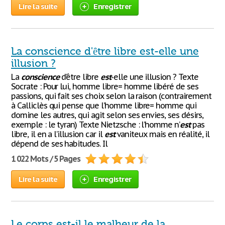
Lire la suite
Enregistrer
La conscience d'être libre est-elle une
illusion ?
La
conscience
d’être libre
est
-elle une illusion ? Texte
Socrate : Pour lui, homme libre= homme libéré de ses
passions, qui fait ses choix selon la raison (contrairement
à Calliclès qui pense que l’homme libre= homme qui
domine les autres, qui agit selon ses envies, ses désirs,
exemple : le tyran) Texte Nietzsche : l’homme n’
est
pas
libre, il en a l’illusion car il
est
vaniteux mais en réalité, il
dépend de ses habitudes. Il
1 022 Mots / 5 Pages
Lire la suite
Enregistrer
Le corps est-il le malheur de la