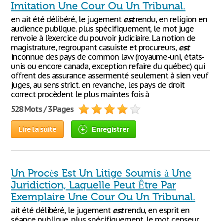
Imitation Une Cour Ou Un Tribunal.
en ait été délibéré, le jugement
est
rendu, en religion en
audience publique. plus spécifiquement, le mot juge
renvoie à l'exercice du pouvoir judiciaire. La notion de
magistrature, regroupant casuiste et procureurs,
est
inconnue des pays de common law (royaume-uni, états-
unis ou encore canada, exception refaire du québec) qui
offrent des assurance assermenté seulement à sien veuf
juges, au sens strict. en revanche, les pays de droit
correct procèdent le plus maintes fois à
528 Mots / 3 Pages
Lire la suite
Enregistrer
Un Procès Est Un Litige Soumis à Une
Juridiction, Laquelle Peut Être Par
Exemplaire Une Cour Ou Un Tribunal.
ait été délibéré, le jugement
est
rendu, en esprit en
séance publique. plus spécifiquement, le mot censeur