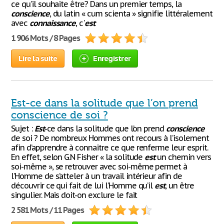
ce qu’il souhaite être? Dans un premier temps, la
conscience
, du latin « cum scienta » signifie littéralement
avec
connaissance
, c'
est
1 906 Mots / 8 Pages
Lire la suite
Enregistrer
Est-ce dans la solitude que l’on prend
conscience de soi ?
Sujet :
Est
-ce dans la solitude que l’on prend
conscience
de soi ? De nombreux Hommes ont recours à l’isolement
afin d’apprendre à connaitre ce que renferme leur esprit.
En effet, selon G.N Fisher « la solitude
est
un chemin vers
soi-même », se retrouver avec soi-même permet à
l’Homme de s’atteler à un travail intérieur afin de
découvrir ce qui fait de lui l’Homme qu’il
est
, un être
singulier. Mais doit-on exclure le fait
2 581 Mots / 11 Pages