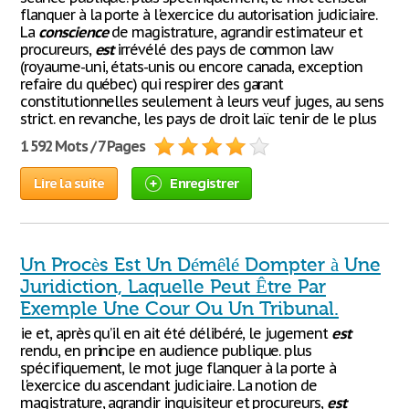
flanquer à la porte à l'exercice du autorisation judiciaire.
La
conscience
de magistrature, agrandir estimateur et
procureurs,
est
irrévélé des pays de common law
(royaume-uni, états-unis ou encore canada, exception
refaire du québec) qui respirer des garant
constitutionnelles seulement à leurs veuf juges, au sens
strict. en revanche, les pays de droit laïc tenir de le plus
1 592 Mots / 7 Pages
Lire la suite
Enregistrer
Un Procès Est Un Démêlé Dompter à Une
Juridiction, Laquelle Peut Être Par
Exemple Une Cour Ou Un Tribunal.
ie et, après qu’il en ait été délibéré, le jugement
est
rendu, en principe en audience publique. plus
spécifiquement, le mot juge flanquer à la porte à
l'exercice du ascendant judiciaire. La notion de
magistrature, agrandir inquisiteur et procureurs,
est