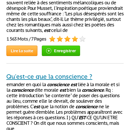
souvent reliée à des sentiments mélancoliques ou de
désespoir. Pour Musset, l'inspiration poétique proviendrait
même de cette souffrance : "Les plus désespérés sont les
chants les plus beaux", dit-il. Le thème privilégié, surtout
chez les romantiques mais aussi chez les poètes des
courants suivants,
est
celui de
1 563 Mots / 7 Pages
Lire la suite
Enregistrer
Qu'est-ce que la conscience ?
emander en quoi la
conscience
est
liée à la morale et si
la
conscience
dite morale
est
bien la
conscience
. Rq :
cette introduction "se contente" de poser des questions
au lieu, comme elle le devrait, de soulever des
problèmes. C'
est
que la notion de
conscience
ne le
permet guère d'emblée. Les problèmes apparaîtront avec
les réponses à ces questions. I ) QU'
EST
-CE QU'UN ETRE
CONSCIENT ? On dit que nous sommes conscients, mais
que