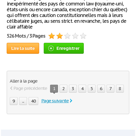
inexpérimenté des pays de common law (royaume-uni,
états-unis ou encore canada, exception chier du québec)
qui offrent des caution constitutionnelles mais à leurs
célibataire juges, au sens strict. en revanche, les pays de
clair affable
526 Mots / 3 Pages
Lire la suite
Enregistrer
Aller à la page
Page précédente
1
2
3
4
5
6
7
8
Page suivante
9
...
40