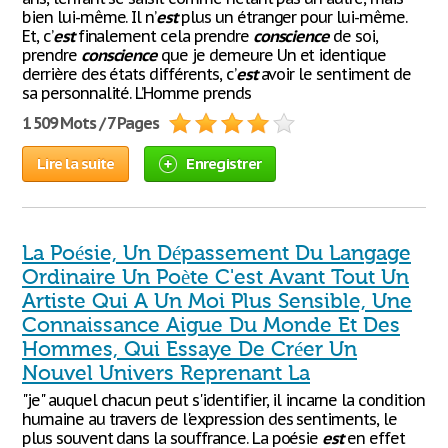
bien lui-même. Il n’
est
plus un étranger pour lui-même.
Et, c’
est
finalement cela prendre
conscience
de soi,
prendre
conscience
que je demeure Un et identique
derrière des états différents, c’
est
avoir le sentiment de
sa personnalité. L’Homme prends
1 509 Mots / 7 Pages
Lire la suite
Enregistrer
La Poésie, Un Dépassement Du Langage
Ordinaire Un Poète C'est Avant Tout Un
Artiste Qui A Un Moi Plus Sensible, Une
Connaissance Aigue Du Monde Et Des
Hommes, Qui Essaye De Créer Un
Nouvel Univers Reprenant La
"je" auquel chacun peut s'identifier, il incarne la condition
humaine au travers de l'expression des sentiments, le
plus souvent dans la souffrance. La poésie
est
en effet