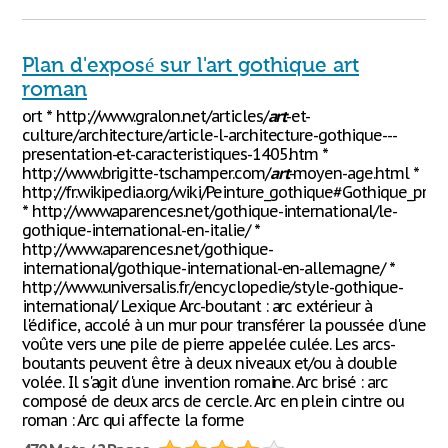
Plan d'exposé sur l'art gothique art
roman
ort * http://www.gralon.net/articles/
art
-et-
culture/architecture/article-l-architecture-gothique---
presentation-et-caracteristiques-1405.htm *
http://www.brigitte-tschamper.com/
art
-moyen-age.html *
http://fr.wikipedia.org/wiki/Peinture_gothique#Gothique_prov
* http://www.aparences.net/gothique-international/le-
gothique-international-en-italie/ *
http://www.aparences.net/gothique-
international/gothique-international-en-allemagne/ *
http://www.universalis.fr/encyclopedie/style-gothique-
international/ Lexique Arc-boutant : arc extérieur à
l'édifice, accolé à un mur pour transférer la poussée d'une
voûte vers une pile de pierre appelée culée. Les arcs-
boutants peuvent être à deux niveaux et/ou à double
volée. Il s'agit d'une invention romaine. Arc brisé : arc
composé de deux arcs de cercle. Arc en plein cintre ou
roman : Arc qui affecte la forme