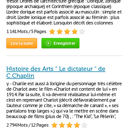
trésor. Ordres de l’architecture grecque : Dorique, Ionique
(époque archaïque) et Corinthien (époque classique)
L’ordre dorique est parfois associé au masculin : simple et
droit. L’ordre ionique est parfois associé au féminin : plus
sophistiqué et élaboré. Lorsqu’on décrit des colonnes
1 141 Mots / 5 Pages
Lire la suite
Enregistrer
Histoire des Arts " Le dictateur " de
C.Chaplin
y. - Charlie est aussi à l’origine du personnage très célèbre
de Charlot avec le film «Charlot est content de lui » en
1914. Par la suite, il va devenir réalisateur lui-même et
c’est en reprenant Charlot (décrit défavorablement par
l’auteur comme je cite, « sa démarche de canard », « ses
pantalons trop larges »..) qui va le mettre en scène dans
beaucoup de films (plus de 70) , : "The Kid", "Le Pèlerin",
2 794 Mots / 12 Pages