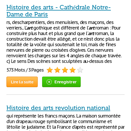
Histoire des arts - Cathédrale Notre-
Dame de Paris
rs, descharpentiers, des menuisiers, des maçons, des
verriers... L’
art
gothique est différent de l’
art
roman : Pour
construire plus haut et plus grand que l'
art
roman, la
construction devait être allégé, et ce n'est donc plus la
totalité de la voûte qui soutenait le toi, mais de fines
nervures de pierre ou croisées d'ogives. Ces nervures
renvoient les charges sur les 4 angles de chaque travée.
c) Le sens Des scènes sont sculptées au-dessus des
573 Mots / 3 Pages
Lire la suite
Enregistrer
Histoire des arts revolution national
qui représente les francs maçons. La maison surmontée
d’un drapeau rouge symbolisant le communisme et
l’étoile le judaïsme. Et la France d’après est représenté par