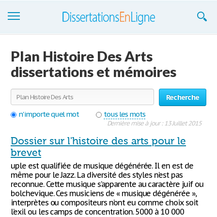
Dissertations
Plan Histoire Des Arts
S'inscrire
dissertations et mémoires
Se connecter
Recherche
Contactez-nous
n'importe quel mot
tous les mots
Dernière mise à jour : 13 Juillet 2015
Dossier sur l'histoire des arts pour le
brevet
uple est qualifiée de musique dégénérée. Il en est de
même pour le Jazz. La diversité des styles n’est pas
reconnue. Cette musique s’apparente au caractère juif ou
bolchevique. Ces musiciens de « musique dégénérée »,
interprètes ou compositeurs n’ont eu comme choix soit
l’exil ou les camps de concentration. 5000 à 10 000