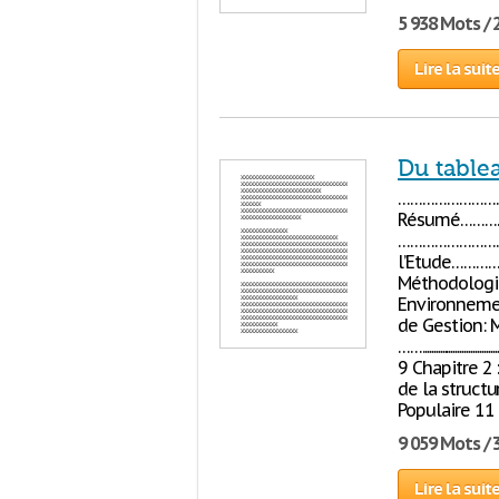
5 938 Mots / 
Lire la suit
Du table
………………………
Résumé………
………………………
l’Etude………
Méthodolog
Environneme
de Gestion: Me
……......................
9 Chapitre 
de la structu
Populaire 11
9 059 Mots / 
Lire la suit