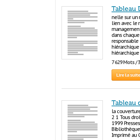
Tableau 
nelle sur un 
lien avec le
management…)
dans chaqu
responsable 
hiérarchique
hiérarchique 
7 629 Mots / 
Lire la suit
Tableau 
la couverture
2 1 Tous droi
1999 Presses
Bibliothèque
Imprimé au C