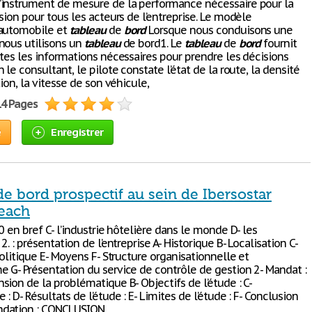
instrument de mesure de la performance nécessaire pour la
sion pour tous les acteurs de l’entreprise. Le modèle
 automobile et
tableau
de
bord
Lorsque nous conduisons une
nous utilisons un
tableau
de bord1. Le
tableau
de
bord
fournit
utes les informations nécessaires pour prendre les décisions
 le consultant, le pilote constate l’état de la route, la densité
tion, la vitesse de son véhicule,
14 Pages
e
Enregistrer
e bord prospectif au sein de Ibersostar
each
0 en bref C- l’industrie hôtelière dans le monde D- les
2. : présentation de l’entreprise A- Historique B- Localisation C-
Politique E- Moyens F- Structure organisationnelle et
 G- Présentation du service de contrôle de gestion 2- Mandat :
ion de la problématique B- Objectifs de l’étude : C-
: D- Résultats de l’étude : E- Limites de l’étude : F- Conclusion
dation : CONCLUSION