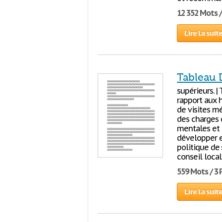
12 352 Mots 
Lire la suit
Tableau 
supérieurs. 
rapport aux 
de visites m
des charges d
mentales et 
développer et 
politique de
conseil local
559 Mots / 3
Lire la suit