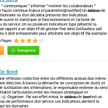
n * communiquer * informer * motiver les collaborateurs *
e façon continue Enjeux et paramètres[modifier] Un
tableau
de
tionnaire ou d'un décideur présente des indicateurs
 suivre et d'anticiper le fonctionnement et l'activité de
ou du service. Un ou plusieurs indicateurs type présente la
r rapport à un objectif de gestion fixé. Ainsi l'utilisateur sait
ns il doit entreprendre pour atteindre son objectif. Par exemple
6 Pages
e
Enregistrer
De Bord
ne réflexion collective entre les différents acteurs d’un même
une direction. À travers la démarche de conception de l’outil, et
de l’utilisation des informations, le responsable redonne du sens
 rétablit l’articulation entre les niveaux stratégique et
 c) -Organiser : Par son effet miroir, le
tableau
de
bord
est un
eau de performance d’un service. Les indicateurs alertent le
sur les domaines