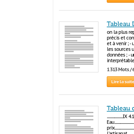
Tableau 
on la plus r
précis et con
et à venir ; 
les sources u
données ; - u
interprétable
1 313 Mots / 
Lire la suit
Tableau 
...........................IX 4.1. 
Eau.................................
prix........................
l'artisanat.............