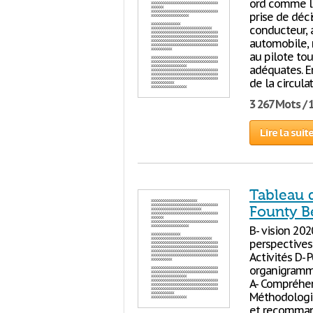
ord comme l’
prise de déci
conducteur,
automobile, 
au pilote to
adéquates. En
de la circula
3 267 Mots / 
Lire la suit
Tableau d
Founty B
B- vision 202
perspectives 
Activités D- 
organigramme
A- Compréhens
Méthodologie 
et recomman