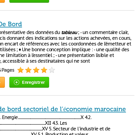
De Bord
eprésentative des données du
tableau
; - un commentaire clair,
cis donnant des indications sur les actions achevées, en cours,
- un encart de références avec les coordonnées de l’émetteur et
tilisées ; ♦ Une bonne conception implique : - une qualité des
ne limitation à l’essentiel ; - une présentation lisible et
, accessible à ses destinataires qui ne sont
6 Pages
e
Enregistrer
de bord sectoriel de l’économie marocaine
Energie..........................................................................................................X 4.2.
.............................................................................XII 4.3. Les
................................................................................XV 5. Secteur de l'industrie et de
...................................................XV 5.1. Production et valeur