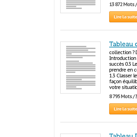
13 872 Mots 
Lire la suit
Tableau 
collection ? 
Introduction 
succès 0.3 Le
prendre en c
1.3 Classer l
façon équilib
votre situati
8 795 Mots / 
Lire la suit
Tableau 