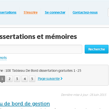
ssertations
S'inscrire
Se connecter
Contactez-nous
ssertations et mémoires
Recherche
 mots
e : 108 Tableau De Bord dissertation gratuites 1 - 25
Page suivante
1
2
3
4
5
Dernière mise à jour : 28 Juin 2015
au de bord de gestion