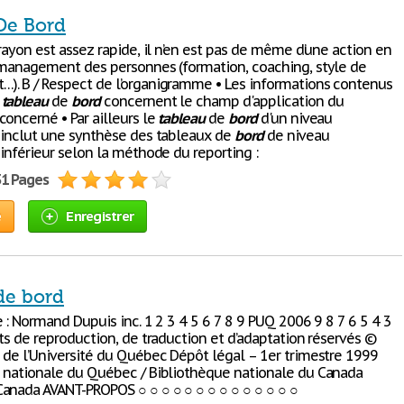
De Bord
rayon est assez rapide, il n’en est pas de même d’une action en
 management des personnes (formation, coaching, style de
. B / Respect de l’organigramme • Les informations contenus
e
tableau
de
bord
concernent le champ d'application du
concerné • Par ailleurs le
tableau
de
bord
d'un niveau
 inclut une synthèse des tableaux de
bord
de niveau
inférieur selon la méthode du reporting :
31 Pages
e
Enregistrer
de bord
 : Normand Dupuis inc. 1 2 3 4 5 6 7 8 9 PUQ 2006 9 8 7 6 5 4 3
ts de reproduction, de traduction et d’adaptation réservés ©
 de l’Université du Québec Dépôt légal – 1er trimestre 1999
 nationale du Québec / Bibliothèque nationale du Canada
anada AVANT-PROPOS ○ ○ ○ ○ ○ ○ ○ ○ ○ ○ ○ ○ ○ ○