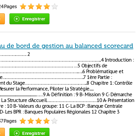
24 Pages
e
Enregistrer
au de bord de gestion au balanced scorecard
…………………. 2
………………………………………………………………………………...4 Introduction :
………………………………………………………. …5 Objectifs de
………………………………………………………………..…..6 Problématique et
ie………………………………………………………………..7 1ère Partie :
nt du Stage………………………………………………...8 Chapitre 1: Contrôle
surer la Performance, Piloter la Stratégie.......
..........................................................................……9 A- Définition : 9 B- Mission 9 C- Démarche
2 : La Structure d’Accueil………………………………………10 A- Présentation
re : 10 B- Valeurs du groupe: 11 C- La BCP : Banque Centrale
 D- Les BPR : Banques Populaires Régionales 12 Chapitre 3
37 Pages
e
Enregistrer