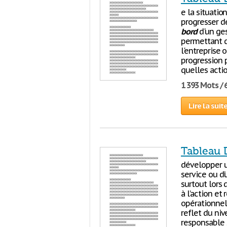
e la situatio
progresser d
bord
d'un ges
permettant de
l'entreprise 
progression pa
quelles actio
1 393 Mots / 
Lire la suit
Tableau 
développer u
service ou d’
surtout lors 
à l’action et
opérationnel ;
reflet du niv
responsable 