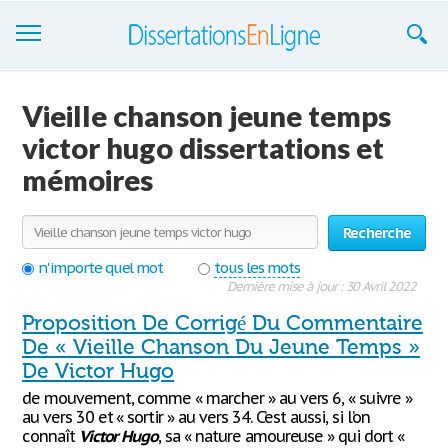
Dissertations
Vieille chanson jeune temps
S'inscrire
victor hugo dissertations et
mémoires
Se connecter
Contactez-nous
Recherche
n'importe quel mot
tous les mots
Dernière mise à jour : 30 Avril 2022
Proposition De Corrigé Du Commentaire
De « Vieille Chanson Du Jeune Temps »
De Victor Hugo
de mouvement, comme « marcher » au vers 6, « suivre »
au vers 30 et « sortir » au vers 34. C’est aussi, si l’on
connaît
Victor
Hugo
, sa « nature amoureuse » qui dort «