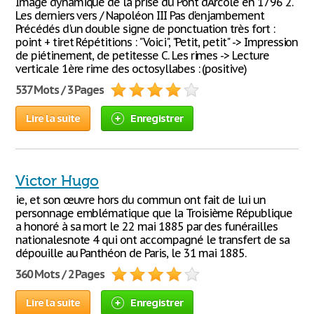
Image dynamique de la prise du Pont d'Arcole en 1796 2.
Les derniers vers / Napoléon III Pas d'enjambement
Précédés d'un double signe de ponctuation très fort :
point + tiret Répétitions : "Voici", "Petit, petit" -> Impression
de piétinement, de petitesse C. Les rimes -> Lecture
verticale 1ère rime des octosyllabes : (positive)
537 Mots / 3 Pages
Lire la suite
Enregistrer
Victor Hugo
ie, et son œuvre hors du commun ont fait de lui un
personnage emblématique que la Troisième République
a honoré à sa mort le 22 mai 1885 par des funérailles
nationalesnote 4 qui ont accompagné le transfert de sa
dépouille au Panthéon de Paris, le 31 mai 1885.
360 Mots / 2 Pages
Lire la suite
Enregistrer