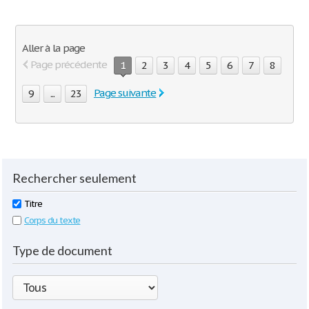
Aller à la page
Page précédente
1
2
3
4
5
6
7
8
Page suivante
9
...
23
Rechercher seulement
Titre
Corps du texte
Type de document