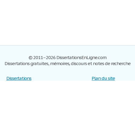
© 2011–2026 DissertationsEnLigne.com
Dissertations gratuites, mémoires, discours et notes de recherche
Dissertations
Plan du site
S'inscrire
Foire aux questions
Politique de confidentialité
Se connecter
Contactez-nous
Conditions d'utilisation