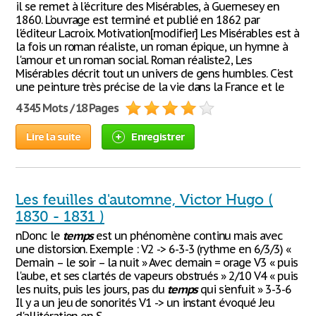
il se remet à l'écriture des Misérables, à Guernesey en
1860. L'ouvrage est terminé et publié en 1862 par
l'éditeur Lacroix. Motivation[modifier] Les Misérables est à
la fois un roman réaliste, un roman épique, un hymne à
l'amour et un roman social. Roman réaliste2, Les
Misérables décrit tout un univers de gens humbles. C'est
une peinture très précise de la vie dans la France et le
4 345 Mots / 18 Pages
Lire la suite
Enregistrer
Les feuilles d'automne, Victor Hugo (
1830 - 1831 )
nDonc le
temps
est un phénomène continu mais avec
une distorsion. Exemple : V2 -> 6-3-3 (rythme en 6/3/3) «
Demain – le soir – la nuit » Avec demain = orage V3 « puis
l'aube, et ses clartés de vapeurs obstrués » 2/10 V4 « puis
les nuits, puis les jours, pas du
temps
qui s'enfuit » 3-3-6
Il y a un jeu de sonorités V1 -> un instant évoqué Jeu