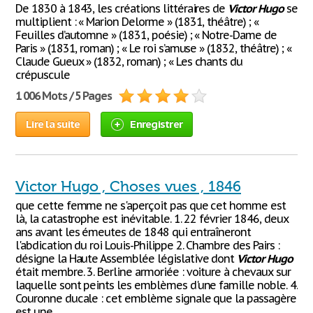
De 1830 à 1843, les créations littéraires de
Victor
Hugo
se
multiplient : « Marion Delorme » (1831, théâtre) ; «
Feuilles d’automne » (1831, poésie) ; « Notre-Dame de
Paris » (1831, roman) ; « Le roi s’amuse » (1832, théâtre) ; «
Claude Gueux » (1832, roman) ; « Les chants du
crépuscule
1 006 Mots / 5 Pages
Lire la suite
Enregistrer
Victor Hugo , Choses vues , 1846
que cette femme ne s'aperçoit pas que cet homme est
là, la catastrophe est inévitable. 1. 22 février 1846, deux
ans avant les émeutes de 1848 qui entraîneront
l'abdication du roi Louis-Philippe 2. Chambre des Pairs :
désigne la Haute Assemblée législative dont
Victor
Hugo
était membre. 3. Berline armoriée : voiture à chevaux sur
laquelle sont peints les emblèmes d'une famille noble. 4.
Couronne ducale : cet emblème signale que la passagère
est une