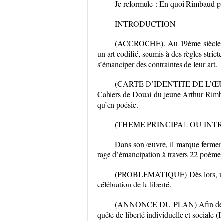
Je reformule : En quoi Rimbaud pr
INTRODUCTION
(ACCROCHE).
Au
19
ème
siècle
un art codifié, soumis à des règles stric
s’émanciper des contraintes de leur art.
(CARTE D’IDENTITE DE L’ŒUVRE
Cahiers de Douai
du jeune Arthur Rimbau
qu’en poésie.
(THEME PRINCIPAL OU INT
Dans son œuvre, il
marque fermeme
rage d’émancipation à travers 22 poèmes
(PROBLEMATIQUE)
Dès lors,
célébration de la liberté.
(ANNONCE DU PLAN) Afin de rép
quête de liberté individuelle et sociale 