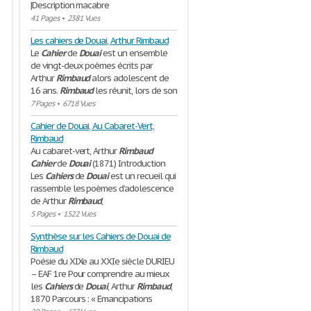
|Description macabre
41 Pages
•
2381 Vues
Les cahiers de Douai, Arthur Rimbaud
Le
Cahier
de
Douai
est un ensemble
de vingt-deux poèmes écrits par
Arthur
Rimbaud
alors adolescent de
16 ans.
Rimbaud
les réunit, lors de son
7 Pages
•
6718 Vues
Cahier de Douai, Au Cabaret-Vert,
Rimbaud
Au cabaret-vert, Arthur
Rimbaud
Cahier
de
Douai
(1871) Introduction
Les
Cahiers
de
Douai
est un recueil qui
rassemble les poèmes d’adolescence
de Arthur
Rimbaud
,
5 Pages
•
1522 Vues
Synthèse sur les Cahiers de Douai de
Rimbaud
Poésie du XIXe au XXIe siècle DURIEU
– EAF 1re Pour comprendre au mieux
les
Cahiers
de
Douai
, Arthur
Rimbaud
,
1870 Parcours : « Emancipations