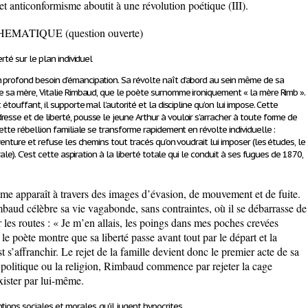
 anticonformisme aboutit à une révolution poétique (III).
ATIQUE (question ouverte)
erté sur le plan individuel
 profond besoin d’émancipation.
Sa révolte naît d’abord
au sein même de sa
 de sa mère, Vitalie Rimbaud, que le poète surnomme ironiquement
« la mère Rimb »
.
 étouffant, il supporte mal l’autorité et la discipline qu’on lui impose. Cette
esse et de liberté, pousse le jeune Arthur à vouloir
s’arracher à toute forme de
 Cette rébellion familiale se transforme rapidement en
révolte individuelle
:
aventure et refuse les chemins tout tracés qu’on voudrait lui imposer (les études, le
rale).
C’est cette aspiration à la liberté totale qui le conduit à ses fugues de 1870,
ime apparaît à travers des images d’évasion, de mouvement et de fuite.
mbaud célèbre sa vie vagabonde, sans contraintes, où il se débarrasse de
r les routes :
« Je m’en allais, les poings dans mes poches crevées
, le poète montre que sa liberté passe avant tout par
le départ et la
st s’affranchir. Le rejet de la famille devient donc le premier acte de sa
 la politique ou la religion, Rimbaud commence par
rejeter la cage
xister par lui-même.
tions sociales et morales
, qu’il jugent hypocrites.