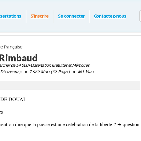
ssertations
S'inscrire
Se connecter
Contactez-nous
re française
, Rimbaud
rcher de 54 000+ Dissertation Gratuites et Mémoires
ssertation • 7 969 Mots (32 Pages) • 465 Vues
RS DE DOUAI
es
ut-on dire que la poésie est une célébration de la liberté ?
🡪 question