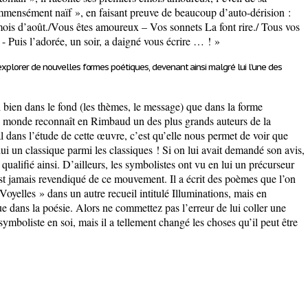
mmensément naïf », en faisant preuve de beaucoup d’auto-dérision :
is d’août./Vous êtes amoureux – Vos sonnets La font rire./ Tous vos
 - Puis l’adorée, un soir, a daigné vous écrire … ! »
 explorer de
nouvelles formes poétiques
, devenant ainsi malgré lui
l’une des
si bien dans le fond (les thèmes, le message) que dans la forme
t le monde reconnaît en Rimbaud un des plus grands auteurs de la
inal dans l’étude de cette œuvre, c’est qu’elle nous permet de voir que
 lui un classique parmi les classiques ! Si on lui avait demandé son avis,
 qualifié ainsi.
D’ailleurs
, les symbolistes ont vu en lui un précurseur
st jamais revendiqué de ce mouvement. Il a écrit des poèmes que l’on
oyelles » dans un autre recueil intitulé
Illuminations
, mais en
ue dans la poésie. Alors ne commettez pas l’erreur de lui coller une
ymboliste en soi, mais il a tellement changé les choses qu’il peut être