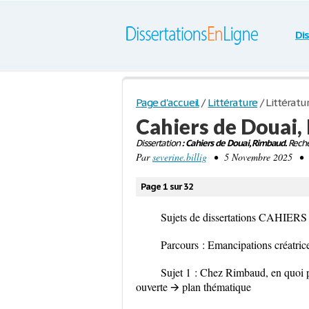
Di
Page d'accueil
/
Littérature
/
Littératu
Cahiers de Douai
Dissertation
: Cahiers de Douai, Rimbaud.
Reche
Par
severine.billig
• 5 Novembre 2025 • Di
Page 1 sur 32
Sujets de dissertations CAHIE
Parcours : Emancipations créatric
Sujet 1 : Chez Rimbaud, en quoi pe
ouverte 🡪 plan thématique