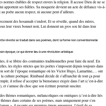
es normes établies de respect envers la religion. Il accuse Dieu de ne se
lui apportent ses fidèles. Sa moquerie devient un acte de défiance vis-à-
t au poète aucun respect, ni aucune peut d’ailleurs.
ercement des hosannah s’endort, Et se réveille, quand des mères,
ous leur vieux bonnet noir, Lui donnent un gros sou lié dans leur
 cette révolte se traduit dans ses poèmes, dont la forme non conventionnelle
e son époque
, ce qui donne lieu à une
révolution artistique.
lies, il se libère des contraintes traditionnelles pour faire du neuf. En
elles, les règles strictes que les poètes s’imposent depuis toujours dans
, on sort de l’époque romantique où les Victor Hugo, Lamartine,… ont
 la culture poétique. Rimbaud décide de s’affranchir de tout ça pour
emple
, il refuse d’accepter la bienséance exigée dans l’art (c’est-à-dire
), et s’amuse du choc que son écriture pourrait susciter.
e des thèmes romantiques, mélancoliques ou oniriques (c’est-à-dire liés
s thèmes dans certains de ses poèmes, mais uniquement pour s’en
oman », il raconte ses premiers émois amoureux, l’éveil de sa