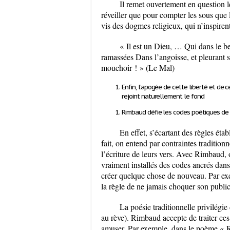
Il remet ouvertement en question l
réveiller que pour compter les sous que 
vis des dogmes religieux, qui n’inspiren
« Il est un Dieu, … Qui dans le b
ramassées Dans l’angoisse, et pleurant s
mouchoir ! » (Le Mal)
Enfin, l’apogée de cette liberté et de
rejoint naturellement le fond
Rimbaud
défie les codes poétiques d
En effet
, s’écartant des règles étab
fait, on entend par contraintes traditionn
l’écriture de leurs vers. Avec Rimbaud
vraiment installés des codes ancrés dans
créer quelque chose de nouveau.
Par ex
la règle de ne jamais choquer son public
La poésie traditionnelle privilégi
au rève). Rimbaud accepte de traiter ce
amuser.
Par exemple
, dans le poème « R