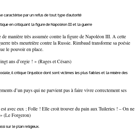
e caractérise par un refus de tout type d’autorité
tique en
critiquant la figure de Napoléon III et la guerre
e de manière très assumée contre la figure de Napoléon III. A cette
erre très meurtrière contre la Russie. Rimbaud transforme sa poésie
que le pouvoir en place.
ingt ans d’orgie ! » (Rages et Césars)
ciale, il
critique l’injustice dont sont victimes les plus faibles et la misère des
ements d’un pays qui ne parvient pas à faire vivre correctement ses
st avec eux ; Folle ! Elle croit trouver du pain aux Tuileries ! – On ne
 » (Le Forgeron)
ssi sur le plan religieux.