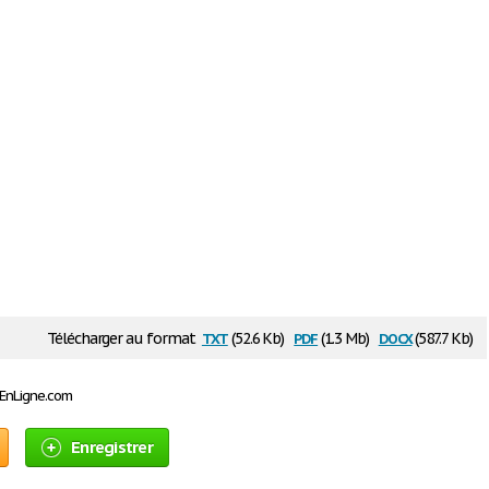
txt
pdf
docx
Télécharger au format
(52.6 Kb)
(1.3 Mb)
(587.7 Kb)
sEnLigne.com
Enregistrer