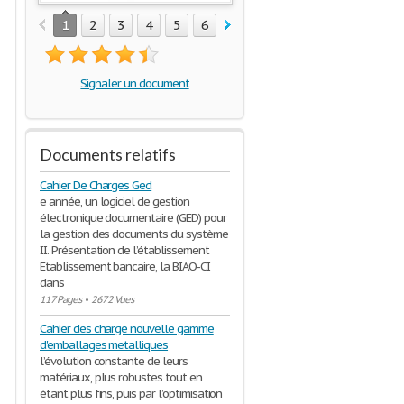
1
2
3
4
5
6
7
8
9
10
11
12
1
Signaler un document
Documents relatifs
Cahier De Charges Ged
e année, un logiciel de gestion
électronique documentaire (GED) pour
la gestion des documents du système
II. Présentation de l’établissement
Etablissement bancaire, la BIAO-CI
dans
117 Pages
•
2672 Vues
Cahier des charge nouvelle gamme
d'emballages metalliques
l’évolution constante de leurs
matériaux, plus robustes tout en
étant plus fins, puis par l’optimisation