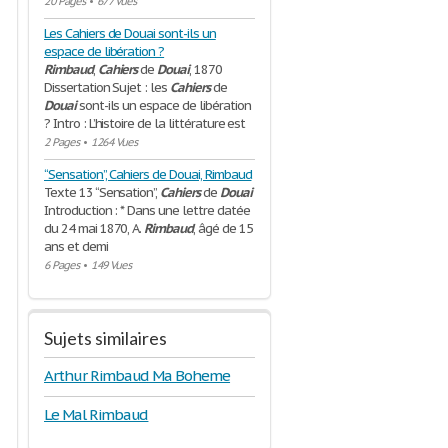
20 Pages
•
677 Vues
Les Cahiers de Douai sont-ils un
espace de libération ?
Rimbaud
,
Cahiers
de
Douai
, 1870
Dissertation Sujet : les
Cahiers
de
Douai
sont-ils un espace de libération
? Intro : L’histoire de la littérature est
2 Pages
•
1264 Vues
“Sensation”, Cahiers de Douai, Rimbaud
Texte 13 “Sensation”,
Cahiers
de
Douai
Introduction : * Dans une lettre datée
du 24 mai 1870, A.
Rimbaud
, âgé de 15
ans et demi
6 Pages
•
149 Vues
Sujets similaires
Arthur Rimbaud Ma Boheme
Le Mal Rimbaud