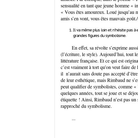
sensualité en tant que jeune homme « i
« Vous êtes amoureux. Loué jusqu’au mo
amis s’en vont, vous êtes mauvais goût./
Il va même plus loin et n’hésite pas à
grandes figures du symbolisme
.
En effet
, sa révolte s’exprime aus
(l’écriture, le style). Aujourd’hui, tou
littérature française. Et ce qui est orig
c’est vraiment à tort qu’on veut faire de
il n’aurait sans doute pas accepté d’être
de leur esthétique, mais Rimbaud ne s’e
peut qualifier de symbolistes, comme « V
quelques années, tout se joue et se déjo
étiquette !
Ainsi
, Rimbaud n’est pas un s
rapproché du symbolisme.
...