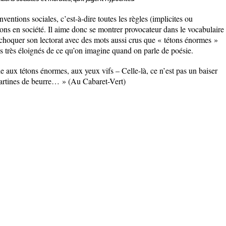
entions sociales, c’est-à-dire toutes les règles (implicites ou
vons en société. Il aime donc se montrer provocateur dans le vocabulaire
a choquer son lectorat avec des mots aussi crus que « tétons énormes »
es très éloignés de ce qu’on imagine quand on parle de poésie.
le aux tétons énormes, aux yeux vifs – Celle-là, ce n’est pas un baiser
tartines de beurre… » (Au Cabaret-Vert)