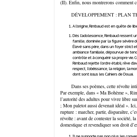
(II).
Enfin, nous montrerons
comment cet
DÉVELOPPEMENT : PLAN THEM
A l’origine, Rimbaud est en quête de lib
Dès l’adolescence, Rimbaud ressent un
famille
, dominée par la figure sévère
Élevé sans père, dans un foyer strict et
ambiance familiale, dépourvue de tendr
contrôle
et à conquérir sa propre vie.
Rimbaud rejette l’ordre établi, rêve d’
respect, l’obéissance, la religion, la mo
dont sont issus les
Cahiers de Douai
.
Dans ses poèmes, cette révolte int
Par exemple
, dans
« Ma Bohème »
, Ri
l’autorité des adultes pour vivre libre su
;
Mon paletot aussi devenait idéal ».
Ici
rupture
: marcher, partir, disparaître, c’e
révolte : avant de contester la société,
domestique
et revendiquer son droit d’e
Il ne supporte pas
non plus les conven