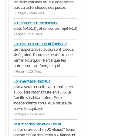
de leurs volumes et leur adaptation
aux caractéristiques des pièces
38 Pages
•
2146 Vues
Au cabaret vert de rimbaud
ejets (v.4,6,13) ; et un contre-rejet (v.13)
2 Pages
•
2132 Vues
« Je est un autre » écrit Rimbaud
les rapports avec autrui sont tordus,
viciés, alors l'autre ne peut être que
l'enfer. Pourquoi ? Parce que les
autres sont, au fond, ce qu'il
4 Pages
•
1557 Vues
Commentaire Rimbaud
ploita seule ensuite, allait brûler en
1863, être reconstruite en 1873, la
famille y habitant alors. Fière,
indépendante, forte, elle refusa de
suivre le capitaine
36 Pages
•
1974 Vues
Résumer des cahier de Douai
rs été si vivace chez
Rimbaud
. * 6ème
poème : « Bal des Pendus »
Rimbaud