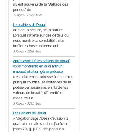
s’y est souvenu de la ‘’Ballade des
pendus’’ de
7 Pages
•
18668 Vues
Les cahiers de Douai
arle de la beauté, de la nature.
Lorsqu’il s’arrête sur des détails qui
nous montre sa sensibilité : « Le
buffet » chose ancienne qui
3 Pages
•
2856 Vues
Après avoir lu " les cahiers de douai ",
vous montrerez en quoi arthur
rimbaud était un génie précoce
» est clairement adressé à ce dernier
puisqu’il courtise les instances de la
poésie parnassienne, en flatte les
valeurs de beauté, d’éternité et
d’idéalité. De
8 Pages
•
3261 Vues
Les Cahiers de Douai
» |Vagabondage / Désir d’évasion |2
quatrains en alexandrins |Au futur |
|mars 70 | | | | |« Bal des pendus »