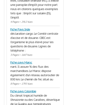
étés, cotisation ordinale etc.). Il existe
une panoplie d’impôt pour notre part
nous en citerons quelques exemples
tels que : l’impôt sur salaire (IS),
l’impôt
4 Pages
•
2912 Vues
Fiche Pays Inde
déclaration cargo. Le Comité centrale
d'accise et de douane- CBEC est
l'organisme le plus élevé pour les
questions de douane. Lignes de
téléphone :
3 Pages
•
1647 Vues
Fiche pays Maroc
nant. Il assure % des flux des
marchandises. Le Maroc dispose
également d’un réseau autoroutier de
800 km. Le chemin de fer, situé au
8 Pages
•
1795 Vues
Fiche pays Colombie
Du climat tropical humide de
l’Amazonie ou des Caraïbes, désertique
de la Guajira, aux températures