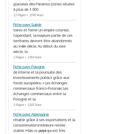
glaciales des Páramos (zones situées
à plus de 3 000
12 Pages
•
1590 Vues
Fiche pays Suède
toires et forme un empire colonial.
Cependant, la majeure partie de ces
territoires devront être abandonnés
au xviiie siècle. Au début du xixe
siècle, la
2 Pages
•
1454 Vues
Fiche pays Pologne
de interne et la poursuite des
investissements publics grâce aux
fonds européens. • Les échanges
commerciaux Franco-Polonais Les
échanges commerciaux entre la
Pologne et la
5 Pages
•
1505 Vues
Fiche pays Allemagne
rétablir grâce à ses exportations et la
consommation intérieure restée
stable. Mais ce
pays
qui est très