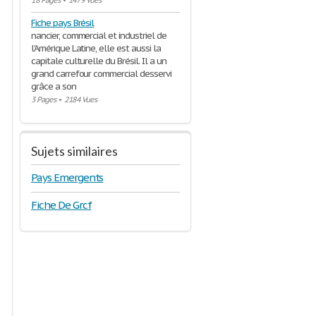
18 Pages
•
1479 Vues
Fiche pays Brésil
nancier, commercial et industriel de
l'Amérique Latine, elle est aussi la
capitale culturelle du Brésil. Il a un
grand carrefour commercial desservi
grâce a son
3 Pages
•
2184 Vues
Sujets similaires
Pays Emergents
Fiche De Grcf