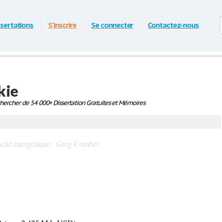
ssertations
S'inscrire
Se connecter
Contactez-nous
kie
ercher de 54 000+ Dissertation Gratuites et Mémoires
acité énergétique : Greg Combet