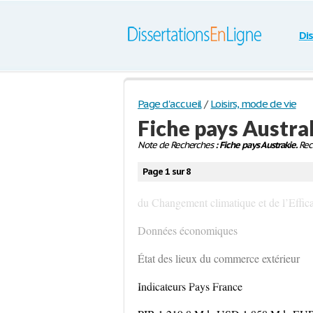
Di
Page d'accueil
/
Loisirs, mode de vie
Fiche pays Austra
Note de Recherches
: Fiche pays Austrakie.
Rech
Page 1 sur 8
du Changement climatique et de l’Effic
Données économiques
État des lieux du commerce extérieur
Indicateurs Pays France