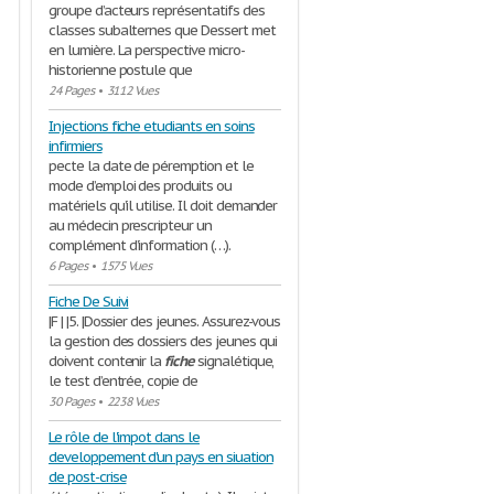
groupe d’acteurs représentatifs des
classes subalternes que Dessert met
en lumière. La perspective micro-
historienne postule que
24 Pages
•
3112 Vues
Injections fiche etudiants en soins
infirmiers
pecte la date de péremption et le
mode d’emploi des produits ou
matériels qu’il utilise. Il doit demander
au médecin prescripteur un
complément d’information (…).
6 Pages
•
1575 Vues
Fiche De Suivi
|F | |5. |Dossier des jeunes. Assurez-vous
la gestion des dossiers des jeunes qui
doivent contenir la
fiche
signalétique,
le test d’entrée, copie de
30 Pages
•
2238 Vues
Le rôle de l'impot dans le
developpement d'un pays en siuation
de post-crise