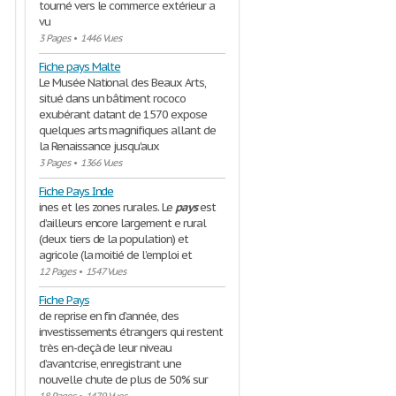
tourné vers le commerce extérieur a
vu
3 Pages
•
1446 Vues
Fiche pays Malte
Le Musée National des Beaux Arts,
situé dans un bâtiment rococo
exubérant datant de 1570 expose
quelques arts magnifiques allant de
la Renaissance jusqu'aux
3 Pages
•
1366 Vues
Fiche Pays Inde
ines et les zones rurales. Le
pays
est
d’ailleurs encore largement e rural
(deux tiers de la population) et
agricole (la moitié de l’emploi et
12 Pages
•
1547 Vues
Fiche Pays
de reprise en fin d’année, des
investissements étrangers qui restent
très en-deçà de leur niveau
d’avantcrise, enregistrant une
nouvelle chute de plus de 50% sur