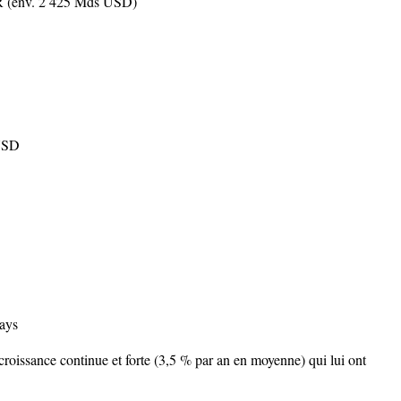
 (env. 2 425 Mds USD)
 USD
pays
croissance continue et forte (3,5 % par an en moyenne) qui lui ont