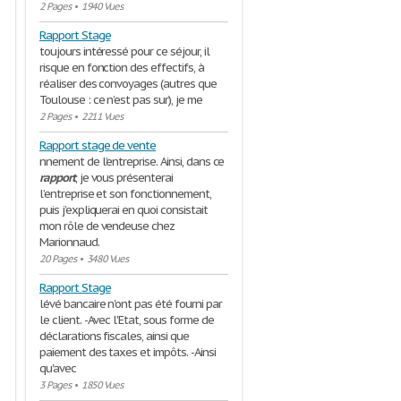
2 Pages
•
1940 Vues
Rapport Stage
toujours intéressé pour ce séjour, il
risque en fonction des effectifs, à
réaliser des convoyages (autres que
Toulouse : ce n’est pas sur), je me
2 Pages
•
2211 Vues
Rapport stage de vente
nnement de l’entreprise. Ainsi, dans ce
rapport
, je vous présenterai
l’entreprise et son fonctionnement,
puis j’expliquerai en quoi consistait
mon rôle de vendeuse chez
Marionnaud.
20 Pages
•
3480 Vues
Rapport Stage
lévé bancaire n'ont pas été fourni par
le client. -Avec l'Etat, sous forme de
déclarations fiscales, ainsi que
paiement des taxes et impôts. -Ainsi
qu'avec
3 Pages
•
1850 Vues