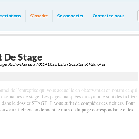
ssertations
S'inscrire
Se connecter
Contactez-nous
 De Stage
age.
Rechercher de 54 000+ Dissertation Gratuites et Mémoires
onnel de l’entreprise qui vous accueille en observant et en notant ce qui
eux semaines de stage. Les pages marquées du symbole sont des fichiers
il dans le dossier STAGE. Il vous suffit de compléter ces fichiers. Pour
 nouveaux fichiers en donnant le nom de la page correspondante et les