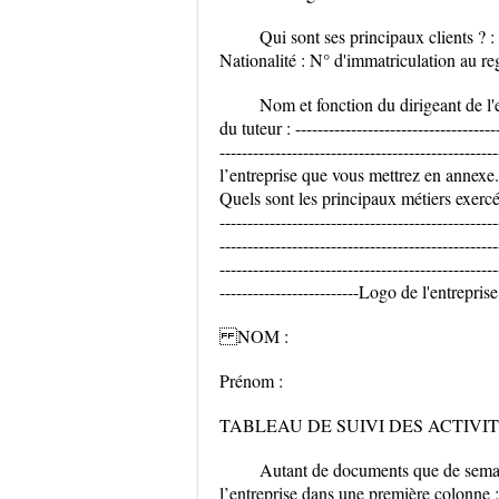
Qui sont ses principaux clients ? : ---
Nationalité : N° d'immatriculation au regis
Nom et fonction du dirigeant de l'ent
du tuteur : -----------------------------------
------------------------------------------
l’entreprise que vous mettrez en annexe.
Quels sont les principaux métiers exercés dan
--------------------------------------------------
--------------------------------------------------
--------------------------------------------------
-------------------------Logo de l'entreprise
NOM :
Prénom :
TABLEAU DE SUIVI DES ACTIVI
Autant de documents que de semain
l’entreprise dans une première colonne