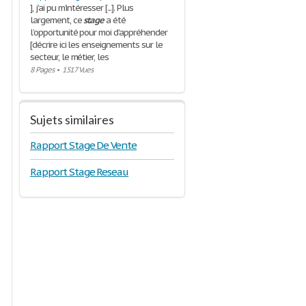
], j’ai pu m’intéresser [...]. Plus
largement, ce
stage
a été
l’opportunité pour moi d’appréhender
[décrire ici les enseignements sur le
secteur, le métier, les
8 Pages
•
1517 Vues
Sujets similaires
Rapport Stage De Vente
Rapport Stage Reseau