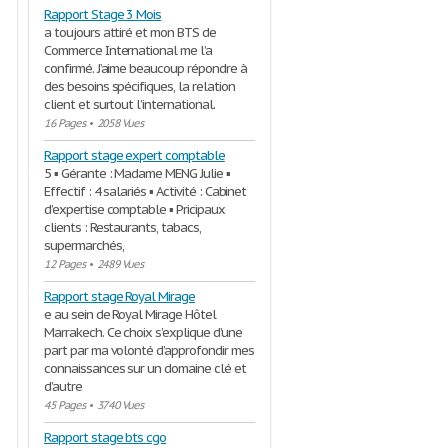
Rapport Stage 3 Mois
a toujours attiré et mon BTS de
Commerce International me l’a
confirmé. J’aime beaucoup répondre à
des besoins spécifiques, la relation
client et surtout l’international.
16 Pages
•
2058 Vues
Rapport stage expert comptable
5 ▪ Gérante : Madame MENG Julie ▪
Effectif : 4 salariés ▪ Activité : Cabinet
d’expertise comptable ▪ Pricipaux
clients : Restaurants, tabacs,
supermarchés,
12 Pages
•
2489 Vues
Rapport stage Royal Mirage
e au sein de Royal Mirage Hôtel
Marrakech. Ce choix s’explique d’une
part par ma volonté d’approfondir mes
connaissances sur un domaine clé et
d’autre
45 Pages
•
3740 Vues
Rapport stage bts cgo