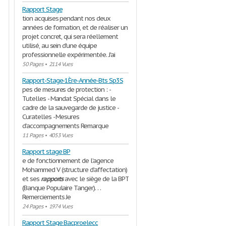
Rapport Stage
tion acquises pendant nos deux
années de formation, et de réaliser un
projet concret, qui sera réellement
utilisé, au sein d'une équipe
professionnelle expérimentée. J'ai
50 Pages
•
2114 Vues
Rapport-Stage-1Ère-Année-Bts Sp3S
pes de mesures de protection : -
Tutelles - Mandat Spécial dans le
cadre de la sauvegarde de justice -
Curatelles - Mesures
d’accompagnements Remarque
11 Pages
•
4053 Vues
Rapport stage BP
e de fonctionnement de l’agence
Mohammed V (structure d’affectation)
et ses
rapports
avec le siège de la BPT
(Banque Populaire Tanger). . .
Remerciements Je
24 Pages
•
1974 Vues
Rapport Stage Bacproelecc