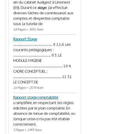
ein du cabinet Audigest à Limonest
(69). Durant ce
stage
, j’ai effectué
diverses tâches de commissariat aux
comptes et d’expertise comptable
sous la tutelle de
18 Pages
•
3491 Vues
Rapport Stage
................................................................... 8 2.1.6. Les
courants pédagogiques :
................................................................ 9 3. LE
MODULE HYGIENE
.................................................................................... 10 4.
CADRE CONCEPTUEL :
.................................................................................. 11 3.1
LE CONCEPT DE
16 Pages
•
2378 Vues
Rapport stage comptabilité
u simplifiée, en respectant les règles
édictées par le plan comptable. En
absence de tenue de comptabilité, ou
lorsque celle-ci n'a pas été établie
correctement,
5 Pages
•
2495 Vues