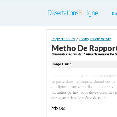
Di
Page d'accueil
/
Loisirs, mode de vie
Metho De Rapport
Dissertations Gratuits
: Metho De Rapport De St
Page 1 sur 5
: en demandant à votre tuteur et au pers
se passe dans l’entreprise durant ces d
qui figurent sur votre disquette de trava
les autres parties, vous devez créer des
enregistrer dans le même dossier.
NOM :