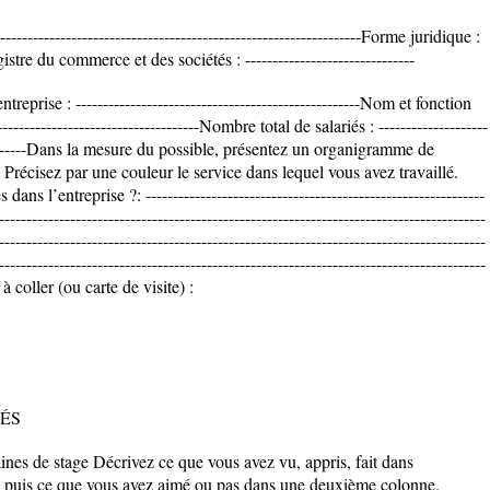
---------------------------------------------------------------Forme juridique :
tre du commerce et des sociétés : -------------------------------
reprise : ----------------------------------------------------Nom et fonction
--------------------------------------Nombre total de salariés : --------------------
-------------Dans la mesure du possible, présentez un organigramme de
 Précisez par une couleur le service dans lequel vous avez travaillé.
s l’entreprise ?: --------------------------------------------------------------
-----------------------------------------------------------------------------------------
-----------------------------------------------------------------------------------------
-----------------------------------------------------------------------------------------
 à coller (ou carte de visite) :
TÉS
es de stage Décrivez ce que vous avez vu, appris, fait dans
 ; puis ce que vous avez aimé ou pas dans une deuxième colonne.