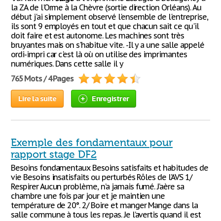
la ZA de l'Orme à la Chèvre (sortie direction Orléans). Au
début j'ai simplement observé l'ensemble de l'entreprise,
ils sont 9 employés en tout et que chacun sait ce qu'il
doit faire et est autonome. Les machines sont très
bruyantes mais on s'habitue vite. -Il y a une salle appelé
ordi-impri car c'est là où on utilise des imprimantes
numériques. Dans cette salle il y
765 Mots / 4 Pages
Lire la suite
Enregistrer
Exemple des fondamentaux pour
rapport stage DF2
Besoins fondamentaux Besoins satisfaits et habitudes de
vie Besoins insatisfaits ou perturbés Rôles de l’AVS 1/
Respirer Aucun problème, n’a jamais fumé. J’aère sa
chambre une fois par jour et je maintien une
température de 20°. 2/ Boire et manger Mange dans la
salle commune à tous les repas. Je l’avertis quand il est