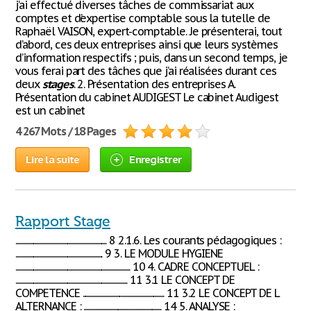
j’ai effectué diverses tâches de commissariat aux
comptes et d’expertise comptable sous la tutelle de
Raphaël VAISON, expert-comptable. Je présenterai, tout
d’abord, ces deux entreprises ainsi que leurs systèmes
d’information respectifs ; puis, dans un second temps, je
vous ferai part des tâches que j’ai réalisées durant ces
deux
stages
. 2. Présentation des entreprises A.
Présentation du cabinet AUDIGEST Le cabinet Audigest
est un cabinet
4 267 Mots / 18 Pages
Lire la suite
Enregistrer
Rapport Stage
................................................................... 8 2.1.6. Les courants pédagogiques :
................................................................ 9 3. LE MODULE HYGIENE
.................................................................................... 10 4. CADRE CONCEPTUEL :
.................................................................................. 11 3.1 LE CONCEPT DE
COMPETENCE ............................................................ 11 3.2 LE CONCEPT DE L
ALTERNANCE : ......................................................... 14 5. ANALYSE :