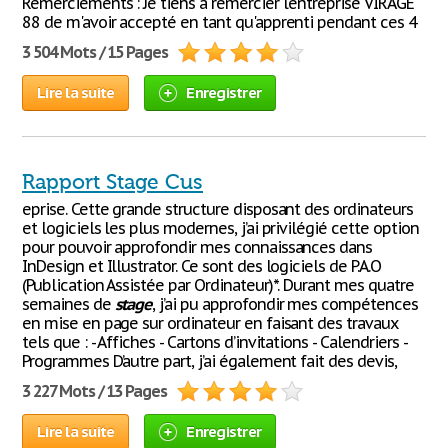
Remerciements : Je tiens à remercier l'entreprise VIRAGE
88 de m'avoir accepté en tant qu'apprenti pendant ces 4
3 504 Mots / 15 Pages
Lire la suite
Enregistrer
Rapport Stage Cus
eprise. Cette grande structure disposant des ordinateurs
et logiciels les plus modernes, j’ai privilégié cette option
pour pouvoir approfondir mes connaissances dans
InDesign et Illustrator. Ce sont des logiciels de P.A.O
(Publication Assistée par Ordinateur)*. Durant mes quatre
semaines de
stage
, j’ai pu approfondir mes compétences
en mise en page sur ordinateur en faisant des travaux
tels que : - Affiches - Cartons d’invitations - Calendriers -
Programmes D’autre part, j’ai également fait des devis,
3 227 Mots / 13 Pages
Lire la suite
Enregistrer