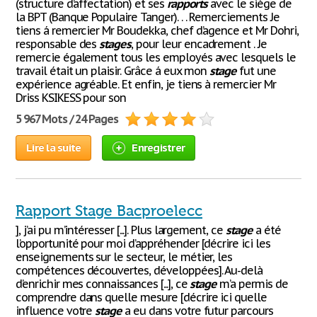
(structure d’affectation) et ses
rapports
avec le siège de
la BPT (Banque Populaire Tanger). . . Remerciements Je
tiens á remercier Mr Boudekka, chef d’agence et Mr Dohri,
responsable des
stages
, pour leur encadrement . Je
remercie également tous les employés avec lesquels le
travail était un plaisir. Grâce á eux mon
stage
fut une
expérience agréable. Et enfin, je tiens à remercier Mr
Driss KSIKESS pour son
5 967 Mots / 24 Pages
Lire la suite
Enregistrer
Rapport Stage Bacproelecc
], j’ai pu m’intéresser [...]. Plus largement, ce
stage
a été
l’opportunité pour moi d’appréhender [décrire ici les
enseignements sur le secteur, le métier, les
compétences découvertes, développées]. Au-delà
d’enrichir mes connaissances [...], ce
stage
m’a permis de
comprendre dans quelle mesure [décrire ici quelle
influence votre
stage
a eu dans votre futur parcours