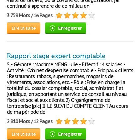
visite de la cave, de la cuverie et la dégustation, j’ai
continué à apprendre de ce milieu en
3 759 Mots / 16 Pages
Lire la suite
Enregistrer
Rapport stage expert comptable
5 ▪ Gérante : Madame MENG Julie ▪ Effectif : 4 salariés ▪
Activité : Cabinet d’expertise comptable ▪ Pricipaux clients
: Restaurants, tabacs, supermarchés, magasins de
vêtements, associations, etc. ▪ Rôle : Prise en charge la
totalité du dossier comptable, social, administratif et
juridique, en apportant un service de conseil au niveau
fiscal et social aux clients. 2) Organigramme de
l’entreprise [pic] II. LE SUIVI DU COMPTE CLIENT Au cours
de ma période de
2 910 Mots / 12 Pages
Lire la suite
Enregistrer