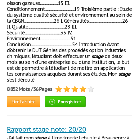
oisson gazeuse.............................15 III.
Conditionnement................................................19 Troisième partie : Etude
du système qualité sécurité et environnement au sein de
la CBGN.................................................26 I. Généralités.......................................................26
II. Qualité............................................................28 III.
Sécurité...........................................................33 IV.
Environnement..................................................51
Conclusion....................................................................54 Introduction Avant
d'obtenir le DUT Génies des procédés option industries
chimiques, l'étudiant doit effectuer un
stage
de deux
mois au sein d'une entreprise ou d'une institution, le but
est de permettre à l'étudiant de mettre en application
les connaissances acquises durant ses études. Mon
stage
s'est déroulé
8 852 Mots / 36 Pages
Lire la suite
Enregistrer
Rapport stage note: 20/20
-J'ai fait mon
stage
à l'imprimerie Lebugle à Beaugency à