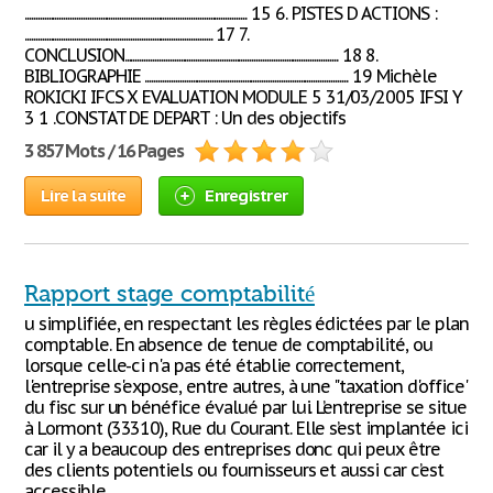
....................................................................................................... 15 6. PISTES D ACTIONS :
....................................................................................... 17 7.
CONCLUSION................................................................................................... 18 8.
BIBLIOGRAPHIE .............................................................................................. 19 Michèle
ROKICKI IFCS X EVALUATION MODULE 5 31/03/2005 IFSI Y
3 1 .CONSTAT DE DEPART : Un des objectifs
3 857 Mots / 16 Pages
Lire la suite
Enregistrer
Rapport stage comptabilité
u simplifiée, en respectant les règles édictées par le plan
comptable. En absence de tenue de comptabilité, ou
lorsque celle-ci n'a pas été établie correctement,
l'entreprise s'expose, entre autres, à une "taxation d'office"
du fisc sur un bénéfice évalué par lui. L’entreprise se situe
à Lormont (33310), Rue du Courant. Elle s’est implantée ici
car il y a beaucoup des entreprises donc qui peux être
des clients potentiels ou fournisseurs et aussi car c’est
accessible