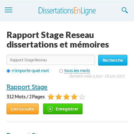
Dissertations
Rapport Stage Reseau
S'inscrire
dissertations et mémoires
Se connecter
Recherche
Contactez-nous
n'importe quel mot
tous les mots
Dernière mise à jour : 28 Juin 2015
Rapport Stage
312 Mots / 2 Pages
Lire la suite
Enregistrer