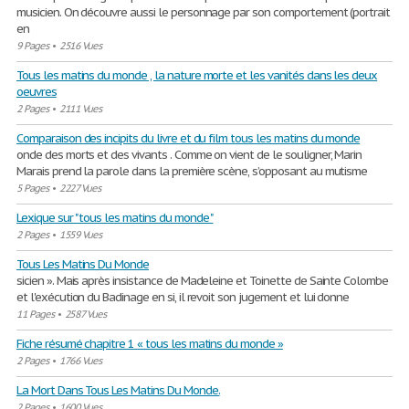
musicien. On découvre aussi le personnage par son comportement (portrait
en
9 Pages
•
2516 Vues
Tous les matins du monde , la nature morte et les vanités dans les deux
oeuvres
2 Pages
•
2111 Vues
Comparaison des incipits du livre et du film tous les matins du monde
onde des morts et des vivants . Comme on vient de le souligner, Marin
Marais prend la parole dans la première scène, s’opposant au mutisme
5 Pages
•
2227 Vues
Lexique sur " tous les matins du monde "
2 Pages
•
1559 Vues
Tous Les Matins Du Monde
sicien ». Mais après insistance de Madeleine et Toinette de Sainte Colombe
et l'exécution du Badinage en si, il revoit son jugement et lui donne
11 Pages
•
2587 Vues
Fiche résumé chapitre 1 « tous les matins du monde »
2 Pages
•
1766 Vues
La Mort Dans Tous Les Matins Du Monde.
2 Pages
•
1600 Vues