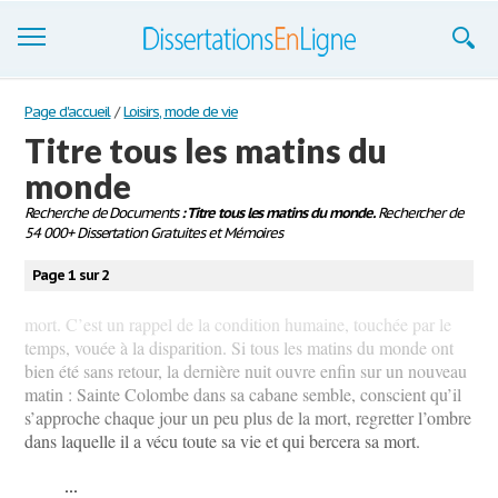
Dissertations
Page d'accueil
/
Loisirs, mode de vie
Titre tous les matins du
S'inscrire
monde
Se connecter
Recherche de Documents
: Titre tous les matins du monde.
Rechercher de
54 000+ Dissertation Gratuites et Mémoires
Contactez-nous
Page 1 sur 2
mort. C’est un rappel de la condition humaine, touchée par le
temps, vouée à la disparition. Si tous les matins du monde ont
bien été sans retour, la dernière nuit ouvre enfin sur un nouveau
matin : Sainte Colombe dans sa cabane semble, conscient qu’il
s’approche chaque jour un peu plus de la mort, regretter l’ombre
dans laquelle il a vécu toute sa vie et qui bercera sa mort.
...