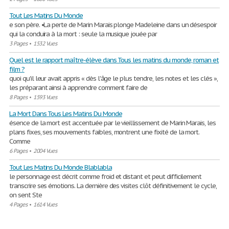
Tout Les Matins Du Monde
e son père. •La perte de Marin Marais plonge Madeleine dans un désespoir
qui la conduira à la mort : seule la musique jouée par
3 Pages
•
1532 Vues
Quel est le rapport maître-élève dans Tous les matins du monde, roman et
film ?
quoi qu'il leur avait appris « dès l'âge le plus tendre, les notes et les clés »,
les préparant ainsi à apprendre comment faire de
8 Pages
•
1593 Vues
La Mort Dans Tous Les Matins Du Monde
ésence de la mort est accentuée par le vieillissement de Marin Marais, les
plans fixes, ses mouvements faibles, montrent une fixité de la mort.
Comme
6 Pages
•
2004 Vues
Tout Les Matins Du Monde Blablabla
le personnage est décrit comme froid et distant et peut difficilement
transcrire ses émotions. La dernière des visites clôt définitivement le cycle,
on sent Ste
4 Pages
•
1614 Vues