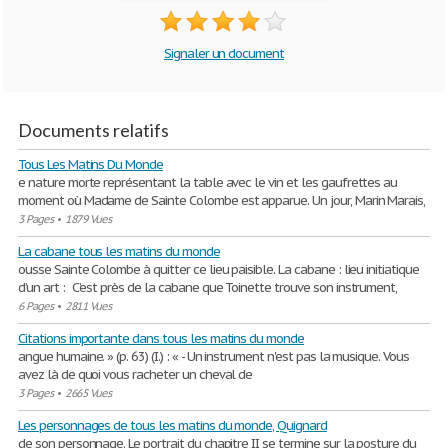
Signaler un document
Documents relatifs
Tous Les Matins Du Monde
e nature morte représentant la table avec le vin et les gaufrettes au
moment où Madame de Sainte Colombe est apparue. Un jour, Marin Marais,
3 Pages
•
1879 Vues
La cabane tous les matins du monde
ousse Sainte Colombe à quitter ce lieu paisible. La cabane : lieu initiatique
d’un art : C’est près de la cabane que Toinette trouve son instrument,
6 Pages
•
2811 Vues
Citations importante dans tous les matins du monde
angue humaine. » (p. 63) (I.) : « - Un instrument n'est pas la musique. Vous
avez là de quoi vous racheter un cheval de
3 Pages
•
2665 Vues
Les personnages de tous les matins du monde, Quignard
de son personnage. Le portrait du chapitre II se termine sur la posture du