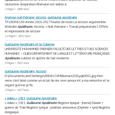
l'automne. L'inspiration Rhénane est visible à
2 Pages
•
2806 Vues
Analyse nuit rhénane, alcools, guillaume apollinaire
TP LROM1160 Année 2016-2017 Feuille de route La lecture argumentée
littéraire
Apollinaire
, Alcools, « Nuit rhénane » Travail préparatoire I. Effets
et impressions de lecture
11 Pages
•
4052 Vues
Guillaume Apollinaire et le Cubisme
UNIVERSITÉ MOHAMMED PREMIER FACULTÉ DES LETTRES ET DES SCIENCES
HUMAINES – OUJDA DEPARTEMENT DE LANGUE ET LITTÉRATURE FRANÇAISES
Apollinaire
, cubiste et apôtre de l’art moderne
9 Pages
•
3922 Vues
Guillaume Apollinaire, Alcools
D:\Documents and Settings\ADEAH-CAM\Bureau\51ELyqkDDCL.jpg Mon
verre c’est brisé comme un éclat de rire, mon amour int a ma remontre et le
regard qu’il me je fis
3 Pages
•
1627 Vues
« Adieu », 1915, Guillaume Apollinaire.
« Adieu », 1915,
Guillaume
Apollinaire
. Registre épique : (heros) Illiade +
guerre de Troie Registre lyrique : poèmes amoureux (Orphée + lyre) Registre
élégiaque