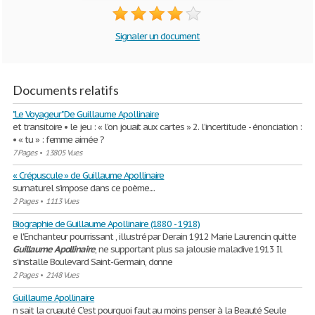
Signaler un document
Documents relatifs
"Le Voyageur" De Guillaume Apollinaire
et transitoire • le jeu : « l’on jouait aux cartes » 2. l’incertitude - énonciation :
• « tu » : femme aimée ?
7 Pages
•
13805 Vues
« Crépuscule » de Guillaume Apollinaire
surnaturel s’impose dans ce poème....
2 Pages
•
1113 Vues
Biographie de Guillaume Apollinaire (1880 - 1918)
e l'Enchanteur pourrissant , illustré par Derain 1912 Marie Laurencin quitte
Guillaume
Apollinaire
, ne supportant plus sa jalousie maladive 1913 Il
s'installe Boulevard Saint-Germain, donne
2 Pages
•
2148 Vues
Guillaume Apollinaire
n sait la cruauté C'est pourquoi faut au moins penser à la Beauté Seule