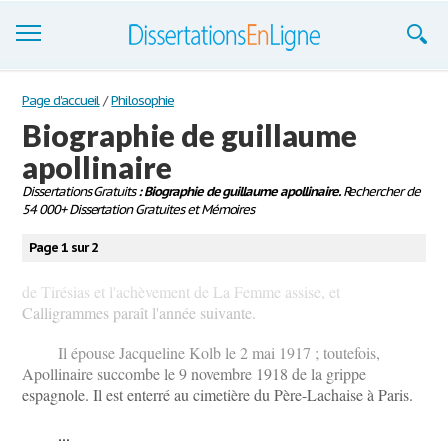
Dissertations
Page d'accueil
/
Philosophie
Biographie de guillaume
S'inscrire
apollinaire
Se connecter
Dissertations Gratuits
: Biographie de guillaume apollinaire.
Rechercher de
54 000+ Dissertation Gratuites et Mémoires
Contactez-nous
Page 1 sur 2
de Tirésias et l'achèvement de La Femme assise, et
Calligrammes paraît l'année suivante.
Il épouse Jacqueline Kolb le 2 mai 1917 ; toutefois,
Apollinaire succombe le 9 novembre 1918 de la grippe
espagnole. Il est enterré au cimetière du Père-Lachaise à Paris.
...