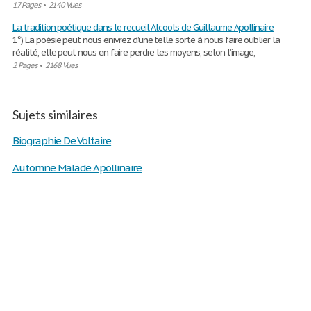
17 Pages
•
2140 Vues
La tradition poétique dans le recueil Alcools de Guillaume Apollinaire
1°) La poésie peut nous enivrez d’une telle sorte à nous faire oublier la
réalité, elle peut nous en faire perdre les moyens, selon l’image,
2 Pages
•
2168 Vues
Sujets similaires
Biographie De Voltaire
Automne Malade Apollinaire