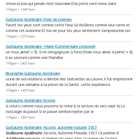
chose ici-bas qui jamais n'est mauvaise Elle porte cent noms dans
2 Pages
•
1348 Vues
Guillaume Apollinaire Choix de poèmes
fleurit tes yeux sont comme cette fleur-là Violâtres comme leur cerne et
comme cet automne Et ma vie pour tes yeux lentement s’empoisonne Les
7 Pages
•
2270 Vues
Guillaume Apollinaire - Marie (Commentaire composé)
ux vous aimer", v. 9) ; il ne s'engage pas à fond ("mais vous aimer à peine", v. 9);
il se savoure comme une friandise
7 Pages
•
2403 Vues
Biographie Guillaume Apollinaire
u'une de ses relations a dérobé des statuettes au Louvre, il fut emprisonné
durant une semaine à la prison de la Santé ; cette expérience
4 Pages
•
1459 Vues
Guillaume Apollinaire Alcools
à celui-ci comme nous pouvons le noter à la lecture du vers sept. b) La
nostalgie du passé Si le passé semble rejeter par le
5 Pages
•
1863 Vues
Guillaume Apollinaire, Alcools, automne malade, 1913
Guillaume
Apollinaire
, Alcools, Automne Malade, 1913 Ce poème d'
Apollinaire
présente un thème récurent dans la poésie de l'auteur,