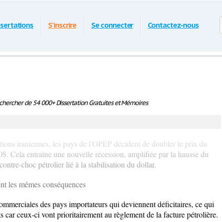
ssertations
S'inscrire
Se connecter
Contactez-nous
hercher de 54 000+ Dissertation Gratuites et Mémoires
tations iraniennes, les pays de l'OPEP décident de doubler le prix du
40$. Cela entraîne une nouvelle récession, amplifiée par la hausse du
ontre-choc pétrolier lié à la stabilisation du dollar.
nent les mêmes conséquences
commerciales des pays importateurs qui deviennent déficitaires, ce qui
 car ceux-ci vont prioritairement au règlement de la facture pétrolière.