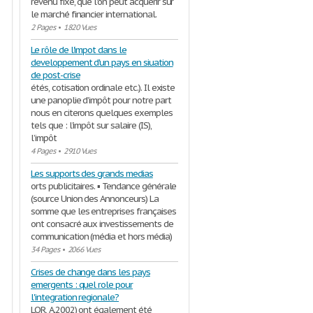
revenu fixe, que l'on peut acquérir sur
le marché financier international.
2 Pages
•
1820 Vues
Le rôle de l'impot dans le
developpement d'un pays en siuation
de post-crise
étés, cotisation ordinale etc.). Il existe
une panoplie d’impôt pour notre part
nous en citerons quelques exemples
tels que : l’impôt sur salaire (IS),
l’impôt
4 Pages
•
2910 Vues
Les supports des grands medias
orts publicitaires. ▪ Tendance générale
(source Union des Annonceurs) La
somme que les entreprises françaises
ont consacré aux investissements de
communication (média et hors média)
34 Pages
•
2066 Vues
Crises de change dans les pays
emergents : quel role pour
l'integration regionale?
LOR, A.2002) ont également été