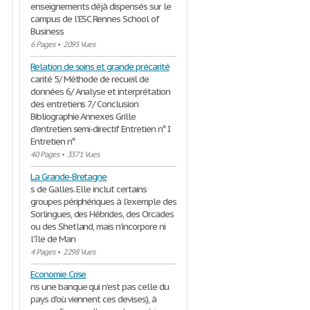
enseignements déjà dispensés sur le
campus de l’ESC Rennes School of
Business
6 Pages
•
2095 Vues
Relation de soins et grande précarité
carité 5/ Méthode de recueil de
données 6/ Analyse et interprétation
des entretiens 7/ Conclusion
Bibliographie Annexes Grille
d'entretien semi-directif Entretien n° I
Entretien n°
40 Pages
•
3371 Vues
La Grande-Bretagne
s de Galles. Elle inclut certains
groupes périphériques à l'exemple des
Sorlingues, des Hébrides, des Orcades
ou des Shetland, mais n'incorpore ni
l'île de Man
4 Pages
•
2298 Vues
Economie Crise
ns une banque qui n'est pas celle du
pays d'où viennent ces devises), à