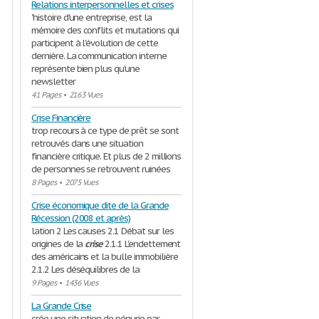
Relations interpersonnelles et crises
'histoire d'une entreprise, est la
mémoire des conflits et mutations qui
participent à l'évolution de cette
dernière. La communication interne
représente bien plus qu'une
newsletter
41 Pages
•
2163 Vues
Crise Financière
trop recours à ce type de prêt se sont
retrouvés dans une situation
financière critique. Et plus de 2 millions
de personnes se retrouvent ruinées
8 Pages
•
2075 Vues
Crise économique dite de la Grande
Récession (2008 et après)
lation 2 Les causes 2.1 Débat sur les
origines de la
crise
2.1.1 L'endettement
des américains et la bulle immobilière
2.1.2 Les déséquilibres de la
9 Pages
•
1436 Vues
La Grande Crise
crée une situation de pénurie par