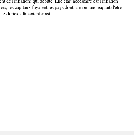
t de l'inflation) qui débute. Elle était nécessaire car l'inflation
rs, les capitaux fuyaient les pays dont la monnaie risquait d'être
ies fortes, alimentant ainsi