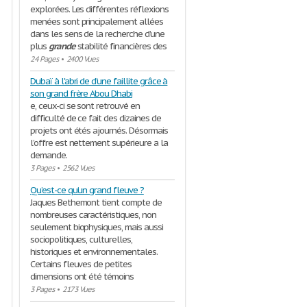
explorées. Les différentes réflexions
menées sont principalement allées
dans les sens de la recherche d’une
plus
grande
stabilité financières des
24 Pages
•
2400 Vues
Dubaï à l'abri de d'une faillite grâce à
son grand frère Abou Dhabi
e, ceux-ci se sont retrouvé en
difficulté de ce fait des dizaines de
projets ont étés ajournés. Désormais
l’offre est nettement supérieure a la
demande.
3 Pages
•
2562 Vues
Qu’est-ce qu’un grand fleuve ?
Jaques Bethemont tient compte de
nombreuses caractéristiques, non
seulement biophysiques, mais aussi
sociopolitiques, culturelles,
historiques et environnementales.
Certains fleuves de petites
dimensions ont été témoins
3 Pages
•
2173 Vues