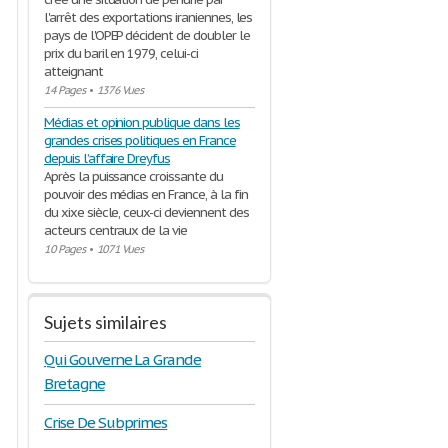
l'arrêt des exportations iraniennes, les
pays de l'OPEP décident de doubler le
prix du baril en 1979, celui-ci
atteignant
14 Pages
•
1376 Vues
Médias et opinion publique dans les
grandes crises politiques en France
depuis l’affaire Dreyfus
Après la puissance croissante du
pouvoir des médias en France, à la fin
du xixe siècle, ceux-ci deviennent des
acteurs centraux de la vie
10 Pages
•
1071 Vues
Sujets similaires
Qui Gouverne La Grande
Bretagne
Crise De Subprimes