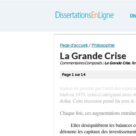
Di
Page d'accueil
/
Philosophie
La Grande Crise
Commentaires Composés
: La Grande Crise.
Rec
Page 1 sur 14
tuation de pénurie par l'arrêt des expor
baril en 1979, celui-ci atteignant alors 
dollar. Cette récession prend fin avec le c
Chaque fois, ces augmentations entraî
Elles déséquilibrent les balances 
détourne les capitaux des investissements