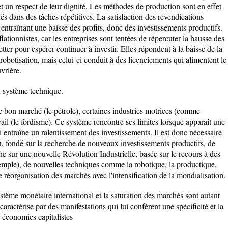
et un respect de leur dignité. Les méthodes de production sont en effet
és dans des tâches répétitives. La satisfaction des revendications
entraînant une baisse des profits, donc des investissements productifs.
flationnistes, car les entreprises sont tentées de répercuter la hausse des
etter pour espérer continuer à investir. Elles répondent à la baisse de la
robotisation, mais celui-ci conduit à des licenciements qui alimentent le
vrière.
u système technique.
ie bon marché (le pétrole), certaines industries motrices (comme
vail (le fordisme). Ce système rencontre ses limites lorsque apparaît une
i entraîne un ralentissement des investissements. Il est donc nécessaire
 fondé sur la recherche de nouveaux investissements productifs, de
sur une nouvelle Révolution Industrielle, basée sur le recours à des
emple), de nouvelles techniques comme la robotique, la productique,
e réorganisation des marchés avec l'intensification de la mondialisation.
ystème monétaire international et la saturation des marchés sont autant
caractérise par des manifestations qui lui confèrent une spécificité et la
s économies capitalistes