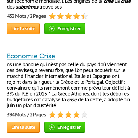
sur l'économie mondiale. I. Les origines de la
crise
La
crise
des
subprimes
trouve ses
433 Mots / 2 Pages
Lire la suite
Enregistrer
Economie Crise
ns une banque qui n'est pas celle du pays d'où viennent
ces devises), à revenu fixe, que l'on peut acquérir sur le
marché financier international. Italie et Espagne ont
rejoint dans la rigueur la Grèce et le Portugal. Objectif :
convaincre qu'ils ramèneront comme prévu leur déficit à
3% du PIB en 2013 * La Grèce Athènes, dont les déboires
budgétaires ont catalysé la
crise
de la dette, a adopté fin
juin un plan d'austérité
394 Mots / 2 Pages
Lire la suite
Enregistrer