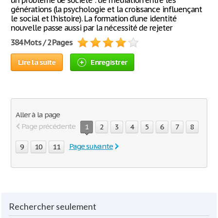
un problème de société : de médiation entre les
générations (la psychologie et la croissance influençant
le social et l’histoire). La formation d’une identité
nouvelle passe aussi par la nécessité de rejeter
384 Mots / 2 Pages
Lire la suite
Enregistrer
Aller à la page
Page précédente
1
2
3
4
5
6
7
8
Page suivante
9
10
11
Rechercher seulement