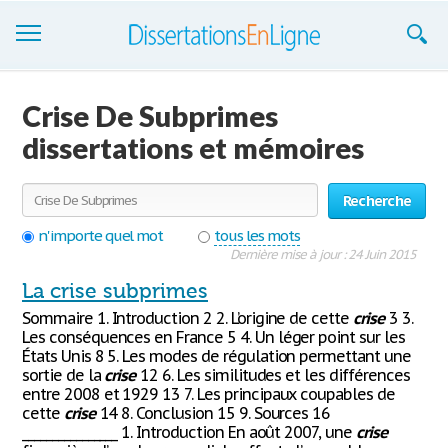
Dissertations
Crise De Subprimes
S'inscrire
dissertations et mémoires
Se connecter
Recherche
Contactez-nous
n'importe quel mot
tous les mots
Dernière mise à jour : 24 Juin 2015
La crise subprimes
Sommaire 1. Introduction 2 2. L’origine de cette
crise
3 3.
Les conséquences en France 5 4. Un léger point sur les
États Unis 8 5. Les modes de régulation permettant une
sortie de la
crise
12 6. Les similitudes et les différences
entre 2008 et 1929 13 7. Les principaux coupables de
cette
crise
14 8. Conclusion 15 9. Sources 16
________________ 1. Introduction En août 2007, une
crise