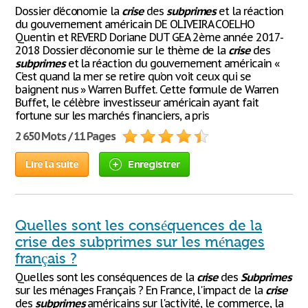
Dossier d’économie la
crise
des
subprimes
et la réaction
du gouvernement américain DE OLIVEIRA COELHO
Quentin et REVERD Doriane DUT GEA 2ème année 2017-
2018 Dossier d’économie sur le thème de la
crise
des
subprimes
et la réaction du gouvernement américain «
C’est quand la mer se retire qu’on voit ceux qui se
baignent nus » Warren Buffet. Cette formule de Warren
Buffet, le célèbre investisseur américain ayant fait
fortune sur les marchés financiers, a pris
2 650 Mots / 11 Pages
Lire la suite
Enregistrer
Quelles sont les conséquences de la
crise des subprimes sur les ménages
français ?
Quelles sont les conséquences de la
crise
des
Subprimes
sur les ménages Français ? En France, l'impact de la
crise
des
subprimes
américains sur l'activité, le commerce, la