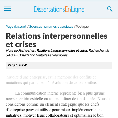
Dissertations
Page d'accueil
/
Sciences humaines et sociales
/
Politique
Relations interpersonnelles
S'inscrire
et crises
Se connecter
Note de Recherches
: Relations interpersonnelles et crises.
Rechercher de
54 000+ Dissertation Gratuites et Mémoires
Contactez-nous
Page 1 sur 41
'histoire d'une entreprise, est la mémoire des conflits et
mutations qui participent à l'évolution de cette dernière.
La communication interne représente bien plus qu'une
newsletter trimestrielle ou un petit dîner de fin d'année. Nous la
considérons comme un élément stratégique que les chefs
d'entreprise peuvent utiliser pour mieux implémenter leurs
initiatives, motiver leurs collaborateurs et optimaliser le bon