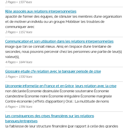
2 Pages
•
1537 Vues
Rôle associés aux relations interpersonnelles
apacité de former des équipes, de stimuler les membres d’une organisation
et de motiver un individu ou un groupe. Mobiliser les troubles de
communiquer avec
2 Pages
•
1152 Vues
Communication et son utilisation dans les relations interpersonnelles
image que l’on se connait mieux. Ainsi, en l’espace d’une trentaine de
secondes, nous pouvons percevoir chez les personnes une partie de leur(s)
valeur(s),
4 Pages
•
1644 Vues
Glossaire etude cfe relation avec le banquier periode de crise
1 Pages
•
1530 Vues
L'économie informelle en France et en Grèce, leurs relation avec la crise
non déclarée Économie dissimulée Économie souterraine Économie
clandestine Économie noire Économie irrégulière Économie marginale
Contre-économie ( effets d’apparition ) Oral : La multitude de noms
6 Pages
•
1596 Vues
Les conséquences des crises financières sur les relations
banques/entreprises
la faiblesse de leur structure financière (par rapport à celle des grandes