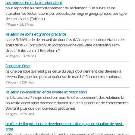
Les normes iso et la relation client
pour répondre au mécontentement du réclamant. * De suivre et de
classifier les réclamations par produits, par origine géographique, par type
de clients, etc. (Tableau
7 Pages
•
2113 Vues
Relation de soins et grande précarité
carité 5/ Méthode de recueil de données 6/ Analyse et interprétation des
entretiens 7/ Conclusion Bibliographie Annexes Grille d'entretien semi-
directif Entretien n° I Entretien n°
40 Pages
•
3370 Vues
Economie Crise
ns une banque qui n'est pas celle du pays d'où viennent ces devises), à
revenu fixe, que l'on peut acquérir sur le marché financier international.
2 Pages
•
1820 Vues
Relation ino-américain entre rivalité et fascination
ns bilatérales. Principe directeur pour le développement des
relations
, la
nouvelle orientation nécessite davantage de supports et de compléments.
D'autant plus que de nouveaux problèmes
6 Pages
•
2619 Vues
Le rôle de l'impot dans le developpement d'un pays en siuation de post-
crise
étés, cotisation ordinale etc.). Il existe une panoplie d’impôt pour notre part