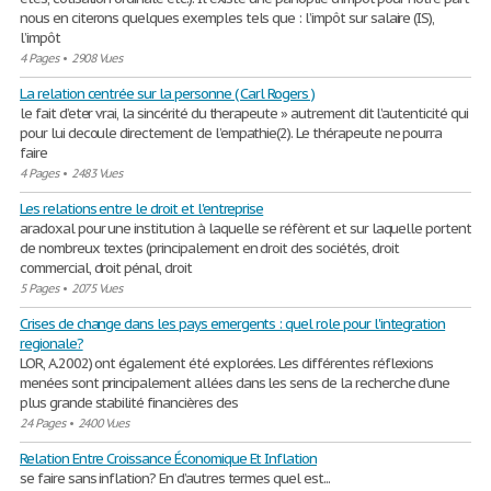
nous en citerons quelques exemples tels que : l’impôt sur salaire (IS),
l’impôt
4 Pages
•
2908 Vues
La relation centrée sur la personne ( Carl Rogers )
le fait d’eter vrai, la sincérité du therapeute » autrement dit l’autenticité qui
pour lui decoule directement de l’empathie(2). Le thérapeute ne pourra
faire
4 Pages
•
2483 Vues
Les relations entre le droit et l'entreprise
aradoxal pour une institution à laquelle se réfèrent et sur laquelle portent
de nombreux textes (principalement en droit des sociétés, droit
commercial, droit pénal, droit
5 Pages
•
2075 Vues
Crises de change dans les pays emergents : quel role pour l'integration
regionale?
LOR, A.2002) ont également été explorées. Les différentes réflexions
menées sont principalement allées dans les sens de la recherche d’une
plus grande stabilité financières des
24 Pages
•
2400 Vues
Relation Entre Croissance Économique Et Inflation
se faire sans inflation? En d’autres termes quel est...