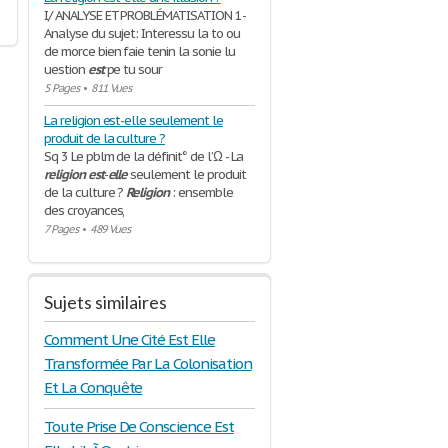
I/ ANALYSE ET PROBLÉMATISATION 1-
Analyse du sujet: Interessu la to ou
de morce bien faie tenin la sonie lu
uestion
est
pe tu sour
5 Pages
•
811 Vues
La religion est-elle seulement le
produit de la culture ?
Sq 3 Le pblm de la définit° de l’Ω - La
religion
est
-
elle
seulement le produit
de la culture ?
Religion
: ensemble
des croyances,
7 Pages
•
489 Vues
Sujets similaires
Comment Une Cité Est Elle
Transformée Par La Colonisation
Et La Conquête
Toute Prise De Conscience Est