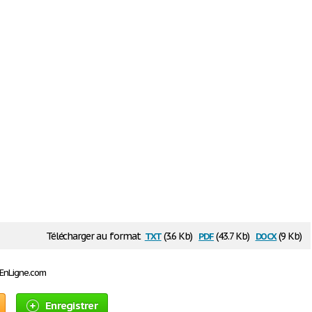
txt
pdf
docx
Télécharger au format
(3.6 Kb)
(43.7 Kb)
(9 Kb)
sEnLigne.com
Enregistrer