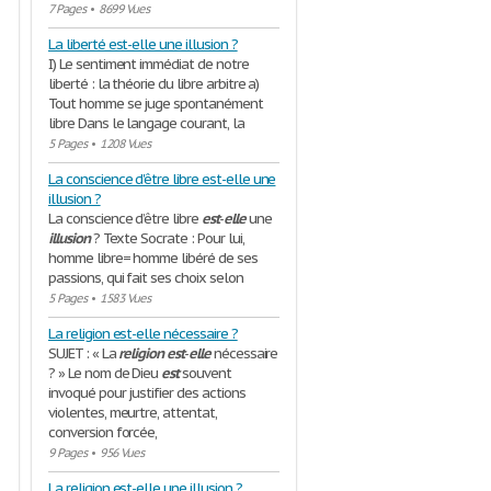
7 Pages
•
8699 Vues
La liberté est-elle une illusion ?
I) Le sentiment immédiat de notre
liberté : la théorie du libre arbitre a)
Tout homme se juge spontanément
libre Dans le langage courant, la
5 Pages
•
1208 Vues
La conscience d'être libre est-elle une
illusion ?
La conscience d’être libre
est
-
elle
une
illusion
? Texte Socrate : Pour lui,
homme libre= homme libéré de ses
passions, qui fait ses choix selon
5 Pages
•
1583 Vues
La religion est-elle nécessaire ?
SUJET : « La
religion
est
-
elle
nécessaire
? » Le nom de Dieu
est
souvent
invoqué pour justifier des actions
violentes, meurtre, attentat,
conversion forcée,
9 Pages
•
956 Vues
La religion est-elle une illusion ?