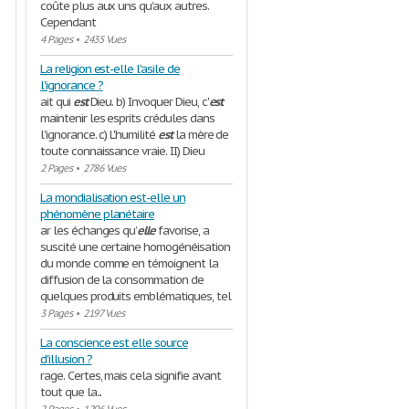
coûte plus aux uns qu’aux autres.
Cependant
4 Pages
•
2435 Vues
La religion est-elle l'asile de
l'ignorance ?
ait qui
est
Dieu. b) Invoquer Dieu, c'
est
maintenir les esprits crédules dans
l'ignorance. c) L'humilité
est
la mère de
toute connaissance vraie. II) Dieu
2 Pages
•
2786 Vues
La mondialisation est-elle un
phénomène planétaire
ar les échanges qu’
elle
favorise, a
suscité une certaine homogénéisation
du monde comme en témoignent la
diffusion de la consommation de
quelques produits emblématiques, tel
3 Pages
•
2197 Vues
La conscience est elle source
d'illusion ?
rage. Certes, mais cela signifie avant
tout que la...