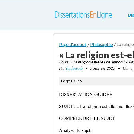
Di
Page d'accueil
/
Philosophie
/
La religi
« La religion est-el
Cours
: « La religion est-elle une illusion ? ».
Rec
Par
loulouxxb
• 5 Janvier 2025 • Cours 
Page 1 sur 3
DISSERTATION GUIDÉE
SUJET : « La religion est-elle une illus
COMPRENDRE LE SUJET
Analyser le sujet :