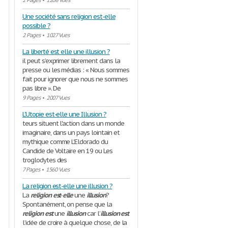
2 Pages
•
1206 Vues
Une société sans religion est-elle
possible ?
2 Pages
•
1027 Vues
La liberté est elle une illusion ?
il peut s’exprimer librement dans la
presse ou les médias : « Nous sommes
fait pour ignorer que nous ne sommes
pas libre ». De
9 Pages
•
2007 Vues
L'Utopie est-elle une Illusion ?
teurs situent l'action dans un monde
imaginaire, dans un pays lointain et
mythique comme L'Eldorado du
Candide de Voltaire en 19 ou Les
troglodytes des
7 Pages
•
1560 Vues
La religion est-elle une illusion ?
La
religion
est
-
elle
une
illusion
?
Spontanément, on pense que la
religion
est
une
illusion
car l’
illusion
est
l’idée de croire à quelque chose, de la