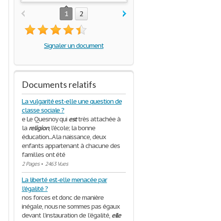
1
2
Signaler un document
Documents relatifs
La vulgarité est-elle une question de
classe sociale ?
e Le Quesnoy qui
est
très attachée à
la
religion
, l'école; la bonne
éducation...A la naissance, deux
enfants appartenant à chacune des
familles ont été
2 Pages
•
2463 Vues
La liberté est-elle menacée par
l'égalité ?
nos forces et donc de manière
inégale, nous ne sommes pas égaux
devant l’instauration de l’égalité,
elle