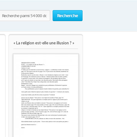
Recherche
« La religion est-elle une illusion ? »