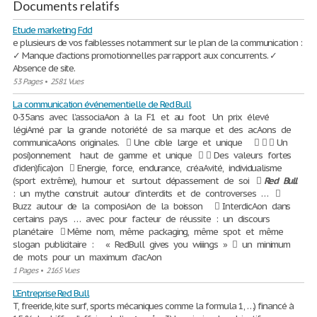
Documents relatifs
Etude marketing Fdd
e plusieurs de vos faiblesses notamment sur le plan de la communication :
✓ Manque d’actions promotionnelles par rapport aux concurrents. ✓
Absence de site.
53 Pages
•
2581 Vues
La communication événementielle de Red Bull
0‐35ans avec l’associaAon à la F1 et au foot Un prix élevé
légiAmé par la grande notoriété de sa marque et des acAons de
communicaAons originales.  Une cible large et unique    Un
posi)onnement haut de gamme et unique   Des valeurs fortes
d’iden)ﬁca)on  Energie, force, endurance, créaAvité, individualisme
(sport extrême), humour et surtout dépassement de soi 
Red
Bull
: un mythe construit autour d’interdits et de controverses … 
Buzz autour de la composiAon de la boisson  InterdicAon dans
certains pays … avec pour facteur de réussite : un discours
planétaire  Même nom, même packaging, même spot et même
slogan publicitaire : « RedBull gives you wiiings »  un minimum
de mots pour un maximum d’acAon
1 Pages
•
2165 Vues
L'Entreprise Red Bull
T, freeride, kite surf, sports mécaniques comme la formula 1, …) financé à