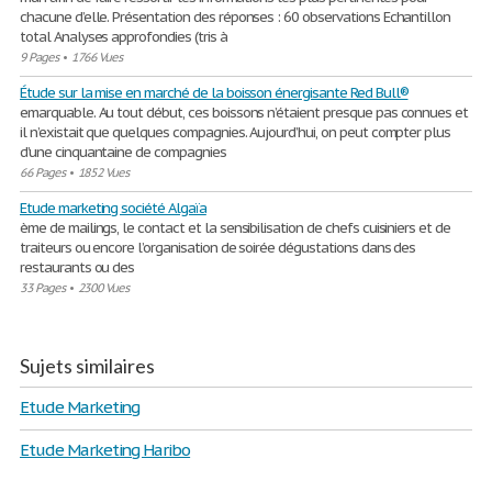
chacune d’elle. Présentation des réponses : 60 observations Echantillon
total Analyses approfondies (tris à
9 Pages
•
1766 Vues
Étude sur la mise en marché de la boisson énergisante Red Bull®
emarquable. Au tout début, ces boissons n’étaient presque pas connues et
il n’existait que quelques compagnies. Aujourd’hui, on peut compter plus
d’une cinquantaine de compagnies
66 Pages
•
1852 Vues
Etude marketing société Algaïa
ème de mailings, le contact et la sensibilisation de chefs cuisiniers et de
traiteurs ou encore l’organisation de soirée dégustations dans des
restaurants ou des
33 Pages
•
2300 Vues
Sujets similaires
Etude Marketing
Etude Marketing Haribo