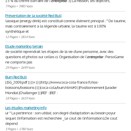
15 % du chiffre d’affaire de l’
entreprise
. 3) La mission, les objectifs,
7 Pages
•
3985 Vues
Présentation de la société Red Bull
lassique (energy drink) est constitué comme élément principal : * De taurine,
mais contrairement a la légende urbaine, la taurine est à 100%
synthétique et
12 Pages
•
1814 Vues
Etude marketing terrain
de société reprendrait les étapes de la vie d’une personne, avec des
questions et photos sur celles-ci. Organisation de l’
entreprise
: PersoGame
ne comporte pas
29 Pages
•
1699 Vues
Burn Red Bull
| |SG_2009.pdf | | | |+ | | | |http://www.coca-cola-france.fr/nos-
boissons/boissons-| | | |coca-cola/burn.html#0 | |Positionnement |Leader
Mondial |Challenger | | |REF : |REF :
18 Pages
•
1619 Vues
Les études marketing info
ur * La pertinrnce : son utilisé, son degré d’adaptation au besoin poyur
lequel l’information est recherchée _ Le cout de l’information LOe cout
depend
3 Pages
•
1780 Vues