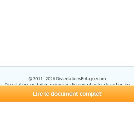
© 2011–2026 DissertationsEnLigne.com
Dissertations gratuites, mémoires, discours et notes de recherche
Lire le document complet
Dissertations
Plan du site
S'inscrire
Foire aux questions
Politique de confidentialité
Se connecter
Contactez-nous
Conditions d'utilisation