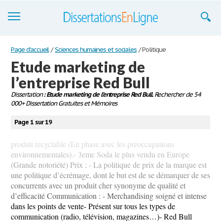
Dissertations
Page d'accueil
/
Sciences humaines et sociales
/
Politique
Etude marketing de
S'inscrire
l’entreprise Red Bull
Se connecter
Dissertation
: Etude marketing de l’entreprise Red Bull.
Rechercher de 54
000+ Dissertation Gratuites et Mémoires
Contactez-nous
Page 1 sur 19
produit recyclable (En phase avec les préoccupations
environnementales).- 3eme Soda le plus vendu en Europe
(Grande notoriété) Prix : - La politique de prix de la marque est
une politique d’écrémage, dont le but est de se démarquer de ses
concurrents avec un produit cher synonyme de qualité et
d’efficacité Communication : - Merchandising soigné et intense
dans les points de vente- Présent sur tous les types de
communication (radio, télévision, magazines…)- Red Bull