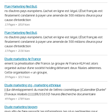
Plan Marketing Red Bull
ns d'autres pays européens. L'achat en ligne est légal. L'État français est
finalement condamné à payer une amende de 300 millions d'euros pour
cause d'interdiction
13 Pages
•
1818 Vues
Plan Marketing Red Bull
ns d'autres pays européens. L'achat en ligne est légal. L'État français est
finalement condamné à payer une amende de 300 millions d'euros pour
cause d'interdiction
13 Pages
•
2136 Vues
Etude marketing Air France
ement la privatisation d'Air France. Le groupe Air France-KLM est alors
organisé autour d'une société holding détenant deux filiales aériennes.
Cette organisation « un groupe,
39 Pages
•
3213 Vues
Etude marketing stg - marketing ethnique
| | |Le développement du marché de l’ethno cosmétique | |Calendrier |Durée*
|Travaux réalisés | | | | | |08/10/10 |3 heures |Recherche documentaire
49 Pages
•
1789 Vues
Etude marketing biogym
mun afin de faire ressortir les informations les plus pertinentes pour