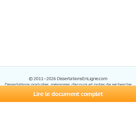
© 2011–2026 DissertationsEnLigne.com
Dissertations gratuites, mémoires, discours et notes de recherche
Lire le document complet
Dissertations
Plan du site
S'inscrire
Foire aux questions
Politique de confidentialité
Se connecter
Contactez-nous
Conditions d'utilisation