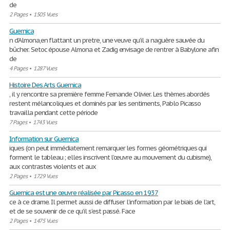
de
2 Pages
•
1505 Vues
Guernica
n d’Almona,en flattant un pretre, une veuve qu’il a naguère sauvée du
bûcher. Setoc épouse Almona et Zadig envisage de rentrer à Babylone afin
de
4 Pages
•
1287 Vues
Histoire Des Arts Guernica
, il y rencontre sa première femme Fernande Olivier. Les thèmes abordés
restent mélancoliques et dominés par les sentiments, Pablo Picasso
travailla pendant cette période
7 Pages
•
1743 Vues
Information sur Guernica
iques (on peut immédiatement remarquer les formes géométriques qui
forment le tableau ; elles inscrivent l’œuvre au mouvement du cubisme),
aux contrastes violents et aux
2 Pages
•
1729 Vues
Guernica est une œuvre réalisée par Picasso en 1937
ce à ce drame. Il permet aussi de diffuser l’information par le biais de l’art,
et de se souvenir de ce qu’il s’est passé. Face
2 Pages
•
1475 Vues