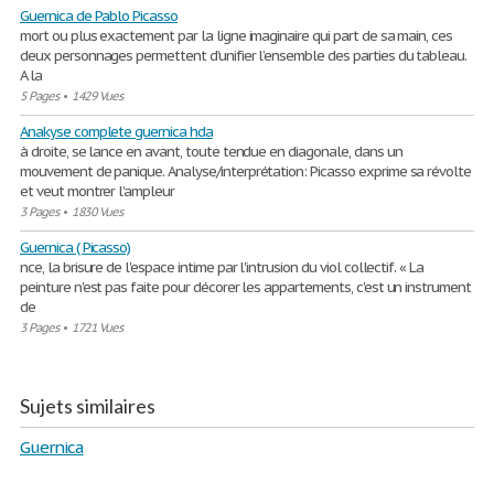
Guernica de Pablo Picasso
mort ou plus exactement par la ligne imaginaire qui part de sa main, ces
deux personnages permettent d’unifier l’ensemble des parties du tableau.
A la
5 Pages
•
1429 Vues
Anakyse complete guernica hda
à droite, se lance en avant, toute tendue en diagonale, dans un
mouvement de panique. Analyse/interprétation: Picasso exprime sa révolte
et veut montrer l’ampleur
3 Pages
•
1830 Vues
Guernica ( Picasso)
nce, la brisure de l'espace intime par l'intrusion du viol collectif. « La
peinture n'est pas faite pour décorer les appartements, c'est un instrument
de
3 Pages
•
1721 Vues
Sujets similaires
Guernica