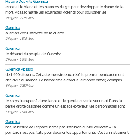
Histoire Des Arts Guernica
e noir et le blanc et les nuances du gris pour développer le drame de la
mort. Picasso manie les éclairages violents pour souligner les
9 Pages
•
2129 Vues
Guernica
a jamais vécu l’atrocité de la guerre.
2 Pages
•
1508 Vues
Guernica
le désarroi du peuple de
Guernica
.
2 Pages
•
1300 Vues
Guernica Picasso
de 1.600 citoyens. Cet acte monstrueux a été le premier bombardement
des civils au monde. Ce barbarisme a choqué le monde entier, y compris
8 Pages
•
2027 Vues
Guernica
le corps transpercé d'une lance et la gueule ouverte sur un cri. Dans la
partie droite désignée comme un espace extérieur, les personnages sont
3 Pages
•
1368 Vues
Guernica
nce, la brisure de l'espace intime par l'intrusion du viol collectif. « La
peinture n'est pas faite pour décorer les appartements, c'est un instrument