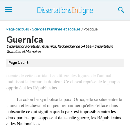
Dissertations
Page d'accueil
/
Sciences humaines et sociales
/
Politique
Guernica
S'inscrire
Dissertations Gratuits
: Guernica.
Rechercher de 54 000+ Dissertation
Gratuites et Mémoires
Se connecter
Page 1 sur 3
Contactez-nous
ocente de cette corrida. Les différentes figures de l'animal
traduisent la terreur, la douleur. Ce cheval représente le peuple
opprimé et les Républicains
La colombe symbolise la paix. Or ici, elle se situe entre le
taureau et le cheval et on peut remarquer qu'elle s'efface dans
l'obscurité ce qui signifie que la paix est impossible entre les
deux parties, qui s'opposent dans cette guerre, les Républicains
et les Nationalistes.