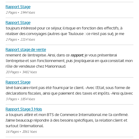
Rapport Stage
2 Pages
•
1944 Vues
Rapport Stage
toujours intéressé pour ce séjour, il risque en fonction des effectifs, à
réaliser des convoyages (autres que Toulouse : ce n’est pas sur), je me
2 Pages
•
2214 Vues
Rapport stage de vente
nnement de l’entreprise. Ainsi, dans ce
rapport
, je vous présenterai
l’entreprise et son fonctionnement, puis j’expliquerai en quoi consistait mon
rôle de vendeuse chez Marionnaud.
20 Pages
•
3482 Vues
Rapport Stage
lévé bancaire n'ont pas été fourni par le client. -Avec l'Etat, sous forme de
déclarations fiscales, ainsi que paiement des taxes et impôts. -Ainsi qu'avec
3 Pages
•
1854 Vues
Rapport Stage 3 Mois
a toujours attiré et mon BTS de Commerce International me l’a confirmé.
J’aime beaucoup répondre à des besoins spécifiques, la relation client et
surtout l’international.
16 Pages
•
2061 Vues