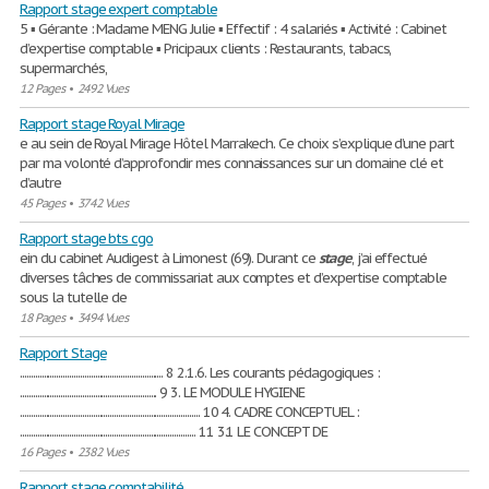
Rapport stage expert comptable
5 ▪ Gérante : Madame MENG Julie ▪ Effectif : 4 salariés ▪ Activité : Cabinet
d’expertise comptable ▪ Pricipaux clients : Restaurants, tabacs,
supermarchés,
12 Pages
•
2492 Vues
Rapport stage Royal Mirage
e au sein de Royal Mirage Hôtel Marrakech. Ce choix s’explique d’une part
par ma volonté d’approfondir mes connaissances sur un domaine clé et
d’autre
45 Pages
•
3742 Vues
Rapport stage bts cgo
ein du cabinet Audigest à Limonest (69). Durant ce
stage
, j’ai effectué
diverses tâches de commissariat aux comptes et d’expertise comptable
sous la tutelle de
18 Pages
•
3494 Vues
Rapport Stage
................................................................... 8 2.1.6. Les courants pédagogiques :
................................................................ 9 3. LE MODULE HYGIENE
.................................................................................... 10 4. CADRE CONCEPTUEL :
.................................................................................. 11 3.1 LE CONCEPT DE
16 Pages
•
2382 Vues
Rapport stage comptabilité