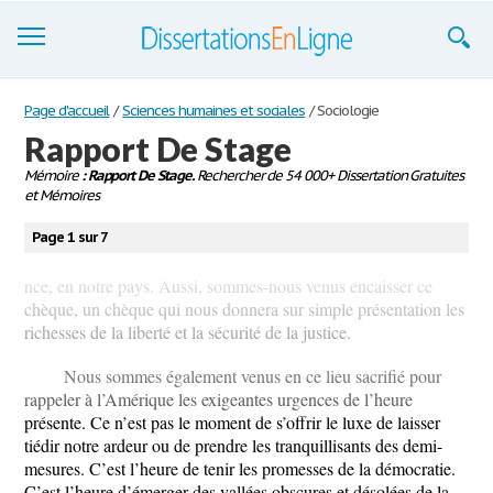
Dissertations
Page d'accueil
/
Sciences humaines et sociales
/
Sociologie
Rapport De Stage
S'inscrire
Mémoire
: Rapport De Stage.
Rechercher de 54 000+ Dissertation Gratuites
et Mémoires
Se connecter
Page 1 sur 7
Contactez-nous
nce, en notre pays. Aussi, sommes-nous venus encaisser ce
chèque, un chèque qui nous donnera sur simple présentation les
richesses de la liberté et la sécurité de la justice.
Nous sommes également venus en ce lieu sacrifié pour
rappeler à l’Amérique les exigeantes urgences de l’heure
présente. Ce n’est pas le moment de s’offrir le luxe de laisser
tiédir notre ardeur ou de prendre les tranquillisants des demi-
mesures. C’est l’heure de tenir les promesses de la démocratie.
C’est l’heure d’émerger des vallées obscures et désolées de la