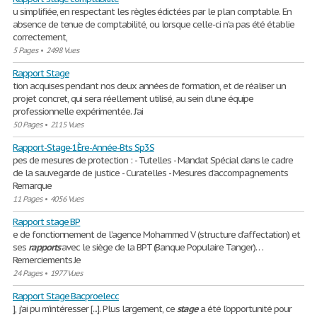
u simplifiée, en respectant les règles édictées par le plan comptable. En
absence de tenue de comptabilité, ou lorsque celle-ci n'a pas été établie
correctement,
5 Pages
•
2498 Vues
Rapport Stage
tion acquises pendant nos deux années de formation, et de réaliser un
projet concret, qui sera réellement utilisé, au sein d'une équipe
professionnelle expérimentée. J'ai
50 Pages
•
2115 Vues
Rapport-Stage-1Ère-Année-Bts Sp3S
pes de mesures de protection : - Tutelles - Mandat Spécial dans le cadre
de la sauvegarde de justice - Curatelles - Mesures d’accompagnements
Remarque
11 Pages
•
4056 Vues
Rapport stage BP
e de fonctionnement de l’agence Mohammed V (structure d’affectation) et
ses
rapports
avec le siège de la BPT (Banque Populaire Tanger). . .
Remerciements Je
24 Pages
•
1977 Vues
Rapport Stage Bacproelecc
], j’ai pu m’intéresser [...]. Plus largement, ce
stage
a été l’opportunité pour