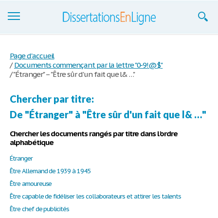
Dissertations
Page d'accueil
/
Documents commençant par la lettre "0-9!@$"
S'inscrire
/
"Étranger" – "Être sûr d'un fait que l& …"
Se connecter
Chercher par titre:
Contactez-nous
De "Étranger" à "Être sûr d'un fait que l& …"
Chercher les documents rangés par titre dans l'ordre
alphabétique
Étranger
Être Allemand de 1939 à 1945
Être amoureuse
Être capable de fidéliser les collaborateurs et attirer les talents
Être chef de publicités