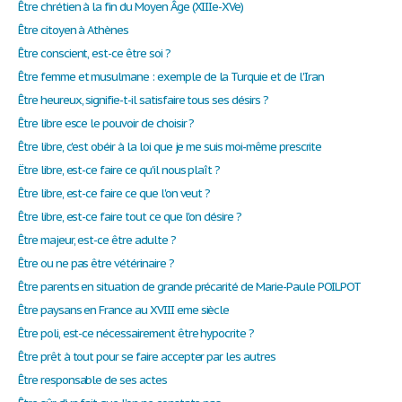
Être chrétien à la fin du Moyen Âge (XIIIe-XVe)
Être citoyen à Athènes
Être conscient, est-ce être soi ?
Être femme et musulmane : exemple de la Turquie et de l'Iran
Être heureux, signifie-t-il satisfaire tous ses désirs ?
Être libre esce le pouvoir de choisir ?
Être libre, c'est obéir à la loi que je me suis moi-même prescrite
Ëtre libre, est-ce faire ce qu'il nous plaît ?
Être libre, est-ce faire ce que l'on veut ?
Être libre, est-ce faire tout ce que l'on désire ?
Être majeur, est-ce être adulte ?
Être ou ne pas être vétérinaire ?
Être parents en situation de grande précarité de Marie-Paule POILPOT
Être paysans en France au XVIII eme siècle
Être poli, est-ce nécessairement être hypocrite ?
Être prêt à tout pour se faire accepter par les autres
Être responsable de ses actes