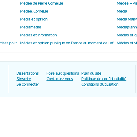
Médée de Pierre Corneille
Médée – Pier
Médée, Corneille
Media
Média et opinion
Media Markt 
Mediametrie
Mediaplann
Medias et information
Médias et o
Médias et opinion publique dans les grandes crises politiques en France depuis l’affaire Dreyfus
Médias et opinion publique en France au moment de l'affaire Dreyfus
Médias et v
Dissertations
Foire aux questions
Plan du site
S'inscrire
Contactez-nous
Politique de confidentialité
Se connecter
Conditions d'utilisation