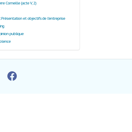
re Corneille (acte V, 2)
Présentation et objectifs de l'entreprise
ing
pinion publique
iolence