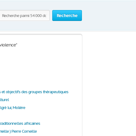
Recherche
violence"
et objectifs des groupes thérapeutiques
turel
gré lui, Molière
aditionnelles africaines
eille ) Pierre Corneille