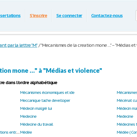
ssertations
S'inscrire
Se connecter
Contactez-nous
 par la lettre "M"
/
"Mecanismes de la creation mone …" – "Médias et 
tion mone …" à "Médias et violence"
re dans l'ordre alphabétique
Mécanismes économiques et ide
Mécanismes 
Meccanique tache develloper
Mécénat cul
Médecin malgré lui
Médecin mal
Medecine
Medecine
Médecine du travail
Médecines tr
Médecins sous influence. Enquête sur les relations entre les médecins hospitaliers
Médée
Médée ( Corn