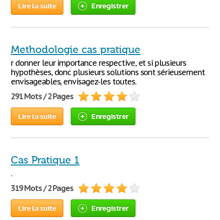
Lire la suite
Enregistrer
Methodologie cas pratique
r donner leur importance respective, et si plusieurs
hypothèses, donc plusieurs solutions sont sérieusement
envisageables, envisagez-les toutes.
291 Mots / 2 Pages
Lire la suite
Enregistrer
Cas Pratique 1
.
319 Mots / 2 Pages
Lire la suite
Enregistrer