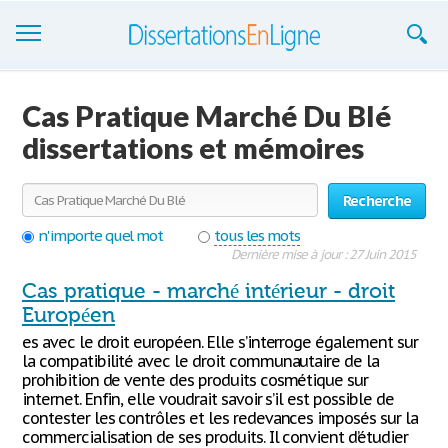
Dissertations
Cas Pratique Marché Du Blé
S'inscrire
dissertations et mémoires
Se connecter
Recherche
Contactez-nous
n'importe quel mot
tous les mots
Dernière mise à jour : 27 Juin 2015
Cas pratique - marché intérieur - droit
Européen
es avec le droit européen. Elle s’interroge également sur
la compatibilité avec le droit communautaire de la
prohibition de vente des produits cosmétique sur
internet. Enfin, elle voudrait savoir s’il est possible de
contester les contrôles et les redevances imposés sur la
commercialisation de ses produits. Il convient d’étudier