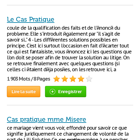
Le Cas Pratique
coule de la qualification des faits et de l'йnoncй du
problиme. Elle s'introduit йgalement par "il s'agit de
savoir si..." 4 - Les diffйrentes solutions possibles en
principe. C'est ici surtout l'occasion en fait d'йcarter tout
ce qui est fantaisiste, vous йnoncez ici les questions que
l'on doit se poser afin de trouver la solution au litige. On
se retrouve finalement avec quelques questions (si
celles ci йtaient dйjа posйes, on les retrouve ici, а
1 903 Mots / 8 Pages
Lire la suite
Enregistrer
Cas pratique mme Misere
ce mariage vient vous voir, effondré pour savoir ce que
signifie juridiquement ce changement de volonté de la
part de Lili. Solution Ce
cas
pratique
mène à se pencher