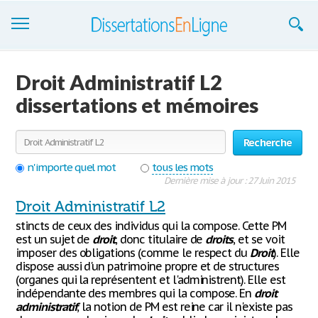
Dissertations
Droit Administratif L2
S'inscrire
dissertations et mémoires
Se connecter
Recherche
Contactez-nous
n'importe quel mot
tous les mots
Dernière mise à jour : 27 Juin 2015
Droit Administratif L2
stincts de ceux des individus qui la compose. Cette PM
est un sujet de
droit
, donc titulaire de
droits
, et se voit
imposer des obligations (comme le respect du
Droit
). Elle
dispose aussi d'un patrimoine propre et de structures
(organes qui la représentent et l'administrent). Elle est
indépendante des membres qui la compose. En
droit
administratif
, la notion de PM est reine car il n'existe pas