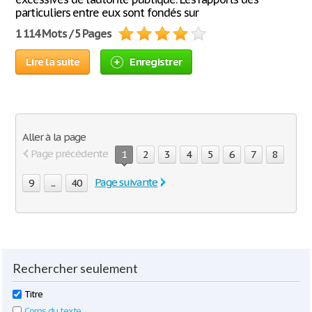
particuliers entre eux sont fondés sur
1 114 Mots / 5 Pages
Lire la suite
Enregistrer
Aller à la page
Page précédente
1
2
3
4
5
6
7
8
Page suivante
9
...
40
Rechercher seulement
Titre
Corps du texte