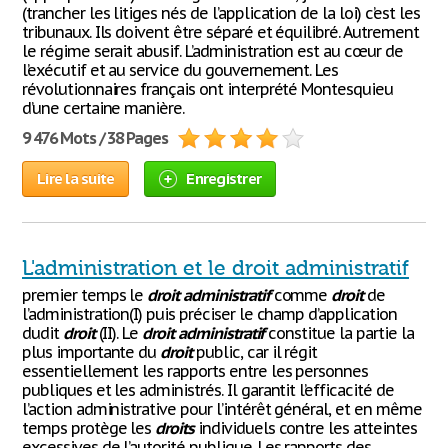
(trancher les litiges nés de l’application de la loi) c’est les
tribunaux. Ils doivent être séparé et équilibré. Autrement
le régime serait abusif. L’administration est au cœur de
l’exécutif et au service du gouvernement. Les
révolutionnaires français ont interprété Montesquieu
d’une certaine manière.
9 476 Mots / 38 Pages
Lire la suite
Enregistrer
L'administration et le droit administratif
premier temps le
droit
administratif
comme
droit
de
l’administration(I) puis préciser le champ d’application
dudit
droit
(II). Le
droit
administratif
constitue la partie la
plus importante du
droit
public, car il régit
essentiellement les rapports entre les personnes
publiques et les administrés. Il garantit l’efficacité de
l’action administrative pour l’intérêt général, et en même
temps protège les
droits
individuels contre les atteintes
excessives de l’autorité publique. Les rapports des