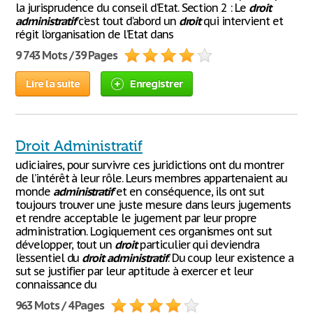
la jurisprudence du conseil d’Etat. Section 2 : Le
droit
administratif
c’est tout d’abord un
droit
qui intervient et
régit l’organisation de l’Etat dans
9 743 Mots / 39 Pages
Lire la suite
Enregistrer
Droit Administratif
udiciaires, pour survivre ces juridictions ont du montrer
de l’intérêt à leur rôle. Leurs membres appartenaient au
monde
administratif
et en conséquence, ils ont sut
toujours trouver une juste mesure dans leurs jugements
et rendre acceptable le jugement par leur propre
administration. Logiquement ces organismes ont sut
développer, tout un
droit
particulier qui deviendra
l’essentiel du
droit
administratif
. Du coup leur existence a
sut se justifier par leur aptitude à exercer et leur
connaissance du
963 Mots / 4 Pages