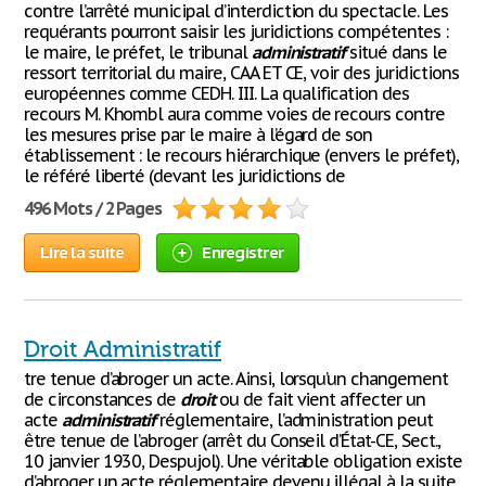
contre l’arrêté municipal d’interdiction du spectacle. Les
requérants pourront saisir les juridictions compétentes :
le maire, le préfet, le tribunal
administratif
situé dans le
ressort territorial du maire, CAA ET CE, voir des juridictions
européennes comme CEDH. III. La qualification des
recours M. Khombl aura comme voies de recours contre
les mesures prise par le maire à l’égard de son
établissement : le recours hiérarchique (envers le préfet),
le référé liberté (devant les juridictions de
496 Mots / 2 Pages
Lire la suite
Enregistrer
Droit Administratif
tre tenue d’abroger un acte. Ainsi, lorsqu’un changement
de circonstances de
droit
ou de fait vient affecter un
acte
administratif
réglementaire, l’administration peut
être tenue de l’abroger (arrêt du Conseil d’État-CE, Sect.,
10 janvier 1930, Despujol). Une véritable obligation existe
d’abroger un acte réglementaire devenu illégal à la suite