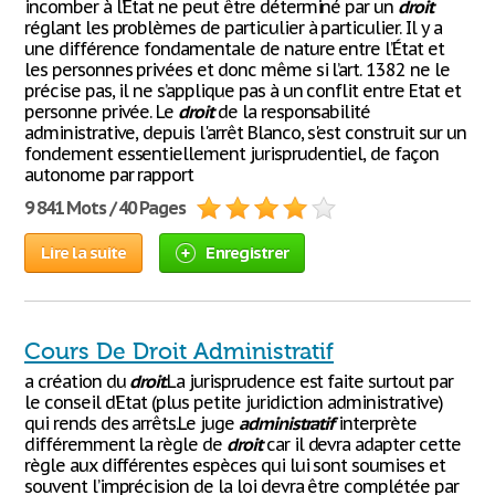
incomber à l’État ne peut être déterminé par un
droit
réglant les problèmes de particulier à particulier. Il y a
une différence fondamentale de nature entre l’État et
les personnes privées et donc même si l’art. 1382 ne le
précise pas, il ne s’applique pas à un conflit entre Etat et
personne privée. Le
droit
de la responsabilité
administrative, depuis l'arrêt Blanco, s'est construit sur un
fondement essentiellement jurisprudentiel, de façon
autonome par rapport
9 841 Mots / 40 Pages
Lire la suite
Enregistrer
Cours De Droit Administratif
a création du
droit
.La jurisprudence est faite surtout par
le conseil d’Etat (plus petite juridiction administrative)
qui rends des arrêts.Le juge
administratif
interprète
différemment la règle de
droit
car il devra adapter cette
règle aux différentes espèces qui lui sont soumises et
souvent l’imprécision de la loi devra être complétée par