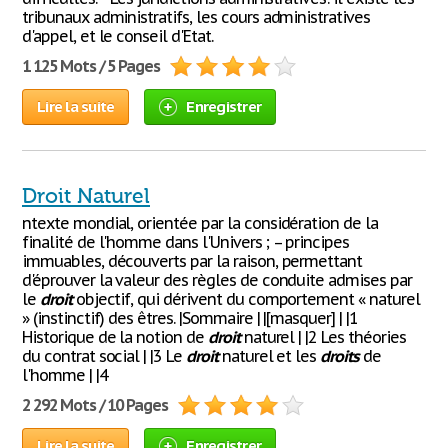
tribunaux administratifs, les cours administratives
d'appel, et le conseil d'Etat.
1 125 Mots / 5 Pages
Lire la suite
Enregistrer
Droit Naturel
ntexte mondial, orientée par la considération de la
finalité de l'homme dans l'Univers ; – principes
immuables, découverts par la raison, permettant
d'éprouver la valeur des règles de conduite admises par
le
droit
objectif, qui dérivent du comportement « naturel
» (instinctif) des êtres. |Sommaire | |[masquer] | |1
Historique de la notion de
droit
naturel | |2 Les théories
du contrat social | |3 Le
droit
naturel et les
droits
de
l'homme | |4
2 292 Mots / 10 Pages
Lire la suite
Enregistrer