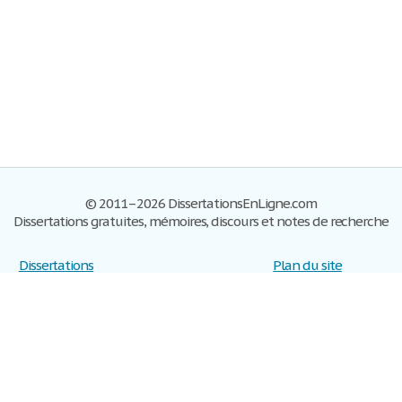
© 2011–2026 DissertationsEnLigne.com
Dissertations gratuites, mémoires, discours et notes de recherche
Dissertations
Plan du site
S'inscrire
Foire aux questions
Politique de confidentialité
Se connecter
Contactez-nous
Conditions d'utilisation