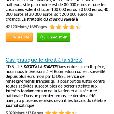
bailleur… si le patrimoine est de 80 000 euros et que les
créanciers valent chacun 100 000 euros, 50 000 euros, 40
000 euros et 20 000 euros, soit 200 000 euros de
créance. La stratégie du
droit
du
sureté
à
42 120 Mots / 169 Pages
Lire la suite
Enregistrer
Cas pratique le droit à la sûreté
TD 3 – LE
DROIT
À LA
SÛRETÉ
Dans notre cas en l’espèce,
nous nous intéressons à M. Boumedouh qui est surveillé
depuis plusieurs mois par la DGSI, service de
renseignements français qui a pour but de lutter contre
toutes activités susceptibles de porter atteinte aux
intérêts fondamentaux de la Nation et à la sécurité
nationale. Dans un premier temps, ce dernier a été
aperçu à plusieurs reprises devant les locaux du célèbre
journal satirique
3 020 Mots / 13 Pages