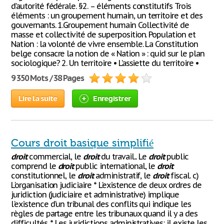
d’autorité fédérale. §2. – éléments constitutifs Trois
éléments : un groupement humain, un territoire et des
gouvernants. 1.Groupement humain Collectivité de
masse et collectivité de superposition. Population et
Nation : la volonté de vivre ensemble. La Constitution
belge consacre la notion de « Nation » : quid sur le plan
sociologique? 2. Un territoire • L’assiette du territoire •
9 350 Mots / 38 Pages
Lire la suite
Enregistrer
Cours droit basique simplifié
droit
commercial, le
droit
du travail... Le
droit
public
comprend le
droit
public international, le
droit
constitutionnel, le
droit
administratif, le
droit
fiscal. c)
L'organisation judiciaire * L'existence de deux ordres de
juridiction (judiciaire et administrative) implique
l'existence d'un tribunal des conflits qui indique les
règles de partage entre les tribunaux quand il y a des
difficultés. * Les juridictions administratives: il existe les