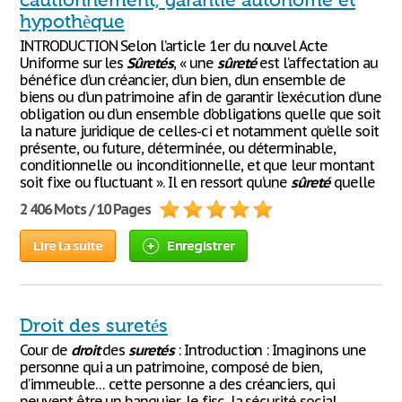
cautionnement, garantie autonome et
hypothèque
INTRODUCTION Selon l’article 1er du nouvel Acte
Uniforme sur les
Sûretés
, « une
sûreté
est l’affectation au
bénéfice d’un créancier, d’un bien, d’un ensemble de
biens ou d’un patrimoine afin de garantir l’exécution d’une
obligation ou d’un ensemble d’obligations quelle que soit
la nature juridique de celles-ci et notamment qu’elle soit
présente, ou future, déterminée, ou déterminable,
conditionnelle ou inconditionnelle, et que leur montant
soit fixe ou fluctuant ». Il en ressort qu’une
sûreté
quelle
2 406 Mots / 10 Pages
Lire la suite
Enregistrer
Droit des suretés
Cour de
droit
des
suretés
: Introduction : Imaginons une
personne qui a un patrimoine, composé de bien,
d’immeuble… cette personne a des créanciers, qui
peuvent être un banquier, le fisc, la sécurité social,