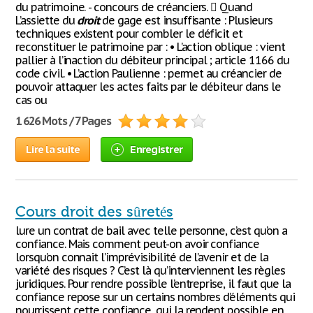
du patrimoine. - concours de créanciers.  Quand
L’assiette du
droit
de gage est insuffisante : Plusieurs
techniques existent pour combler le déficit et
reconstituer le patrimoine par : • L’action oblique : vient
pallier à l’inaction du débiteur principal ; article 1166 du
code civil. • L’action Paulienne : permet au créancier de
pouvoir attaquer les actes faits par le débiteur dans le
cas ou
1 626 Mots / 7 Pages
Lire la suite
Enregistrer
Cours droit des sûretés
lure un contrat de bail avec telle personne, c’est qu’on a
confiance. Mais comment peut-on avoir confiance
lorsqu’on connait l’imprévisibilité de l’avenir et de la
variété des risques ? C’est là qu’interviennent les règles
juridiques. Pour rendre possible l’entreprise, il faut que la
confiance repose sur un certains nombres d’éléments qui
nourrissent cette confiance, qui la rendent possible en