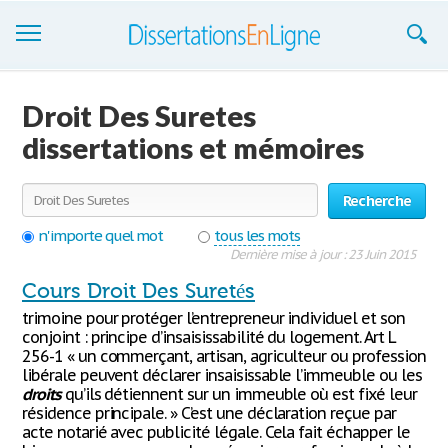
Dissertations
Droit Des Suretes
S'inscrire
dissertations et mémoires
Se connecter
Recherche
Contactez-nous
n'importe quel mot
tous les mots
Dernière mise à jour : 23 Juin 2015
Cours Droit Des Suretés
trimoine pour protéger l’entrepreneur individuel et son
conjoint : principe d’insaisissabilité du logement. Art L
256-1 « un commerçant, artisan, agriculteur ou profession
libérale peuvent déclarer insaisissable l’immeuble ou les
droits
qu’ils détiennent sur un immeuble où est fixé leur
résidence principale. » C’est une déclaration reçue par
acte notarié avec publicité légale. Cela fait échapper le