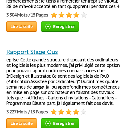
Remerciements : Je tiens à remercier l'entreprise VIRAGE
88 de m'avoir accepté en tant qu'apprenti pendant ces 4
3 504 Mots / 15 Pages
Lire la suite
Enregistrer
Rapport Stage Cus
eprise. Cette grande structure disposant des ordinateurs
et logiciels les plus modernes, j’ai privilégié cette option
pour pouvoir approfondir mes connaissances dans
InDesign et Illustrator. Ce sont des logiciels de P.A.O
(Publication Assistée par Ordinateur)*. Durant mes quatre
semaines de
stage
, j’ai pu approfondir mes compétences
en mise en page sur ordinateur en faisant des travaux
tels que : - Affiches - Cartons d’invitations - Calendriers -
Programmes D’autre part, j’ai également fait des devis,
3 227 Mots / 13 Pages
Lire la suite
Enregistrer