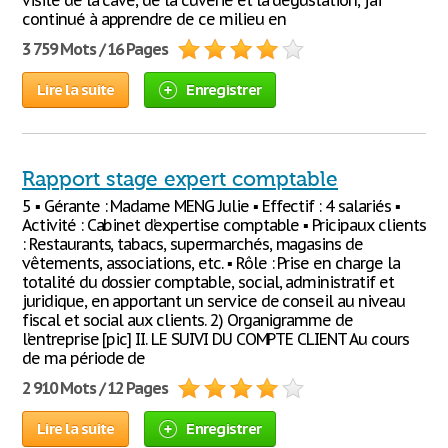
visite de la cave, de la cuverie et la dégustation, j’ai
continué à apprendre de ce milieu en
3 759 Mots / 16 Pages
Lire la suite
Enregistrer
Rapport stage expert comptable
5 ▪ Gérante : Madame MENG Julie ▪ Effectif : 4 salariés ▪
Activité : Cabinet d’expertise comptable ▪ Pricipaux clients
: Restaurants, tabacs, supermarchés, magasins de
vêtements, associations, etc. ▪ Rôle : Prise en charge la
totalité du dossier comptable, social, administratif et
juridique, en apportant un service de conseil au niveau
fiscal et social aux clients. 2) Organigramme de
l’entreprise [pic] II. LE SUIVI DU COMPTE CLIENT Au cours
de ma période de
2 910 Mots / 12 Pages
Lire la suite
Enregistrer