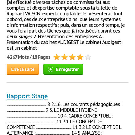
j’ai effectué diverses tâches de commissariat aux
comptes et d’expertise comptable sous la tutelle de
Raphaël VAISON, expert-comptable. Je présenterai, tout
d’abord, ces deux entreprises ainsi que leurs systèmes
d’information respectifs ; puis, dans un second temps, je
vous ferai part des tâches que j’ai réalisées durant ces
deux
stages
. 2. Présentation des entreprises A.
Présentation du cabinet AUDIGEST Le cabinet Audigest
est un cabinet
4 267 Mots / 18 Pages
Lire la suite
Enregistrer
Rapport Stage
................................................................... 8 2.1.6. Les courants pédagogiques :
................................................................ 9 3. LE MODULE HYGIENE
.................................................................................... 10 4. CADRE CONCEPTUEL :
.................................................................................. 11 3.1 LE CONCEPT DE
COMPETENCE ............................................................ 11 3.2 LE CONCEPT DE L
ALTERNANCE : ......................................................... 14 5. ANALYSE :