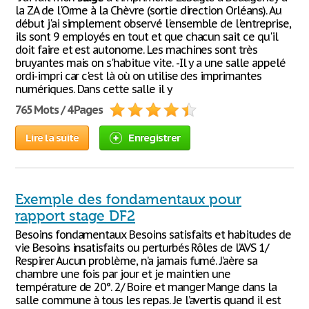
la ZA de l'Orme à la Chèvre (sortie direction Orléans). Au
début j'ai simplement observé l'ensemble de l'entreprise,
ils sont 9 employés en tout et que chacun sait ce qu'il
doit faire et est autonome. Les machines sont très
bruyantes mais on s'habitue vite. -Il y a une salle appelé
ordi-impri car c'est là où on utilise des imprimantes
numériques. Dans cette salle il y
765 Mots / 4 Pages
Lire la suite
Enregistrer
Exemple des fondamentaux pour
rapport stage DF2
Besoins fondamentaux Besoins satisfaits et habitudes de
vie Besoins insatisfaits ou perturbés Rôles de l’AVS 1/
Respirer Aucun problème, n’a jamais fumé. J’aère sa
chambre une fois par jour et je maintien une
température de 20°. 2/ Boire et manger Mange dans la
salle commune à tous les repas. Je l’avertis quand il est