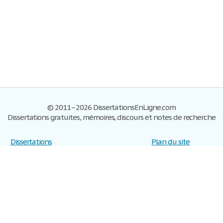
© 2011–2026 DissertationsEnLigne.com
Dissertations gratuites, mémoires, discours et notes de recherche
Dissertations
Plan du site
S'inscrire
Foire aux questions
Politique de confidentialité
Se connecter
Contactez-nous
Conditions d'utilisation