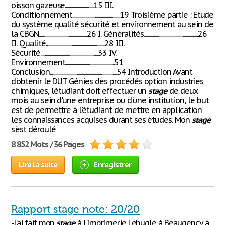
oisson gazeuse.............................15 III.
Conditionnement................................................19 Troisième partie : Etude
du système qualité sécurité et environnement au sein de
la CBGN.................................................26 I. Généralités.......................................................26
II. Qualité............................................................28 III.
Sécurité...........................................................33 IV.
Environnement..................................................51
Conclusion....................................................................54 Introduction Avant
d'obtenir le DUT Génies des procédés option industries
chimiques, l'étudiant doit effectuer un
stage
de deux
mois au sein d'une entreprise ou d'une institution, le but
est de permettre à l'étudiant de mettre en application
les connaissances acquises durant ses études. Mon
stage
s'est déroulé
8 852 Mots / 36 Pages
Lire la suite
Enregistrer
Rapport stage note: 20/20
-J'ai fait mon
stage
à l'imprimerie Lebugle à Beaugency à