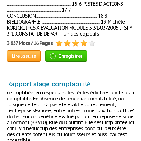
....................................................................................................... 15 6. PISTES D ACTIONS :
....................................................................................... 17 7.
CONCLUSION................................................................................................... 18 8.
BIBLIOGRAPHIE .............................................................................................. 19 Michèle
ROKICKI IFCS X EVALUATION MODULE 5 31/03/2005 IFSI Y
3 1 .CONSTAT DE DEPART : Un des objectifs
3 857 Mots / 16 Pages
Lire la suite
Enregistrer
Rapport stage comptabilité
u simplifiée, en respectant les règles édictées par le plan
comptable. En absence de tenue de comptabilité, ou
lorsque celle-ci n'a pas été établie correctement,
l'entreprise s'expose, entre autres, à une "taxation d'office"
du fisc sur un bénéfice évalué par lui. L’entreprise se situe
à Lormont (33310), Rue du Courant. Elle s’est implantée ici
car il y a beaucoup des entreprises donc qui peux être
des clients potentiels ou fournisseurs et aussi car c’est
accessible