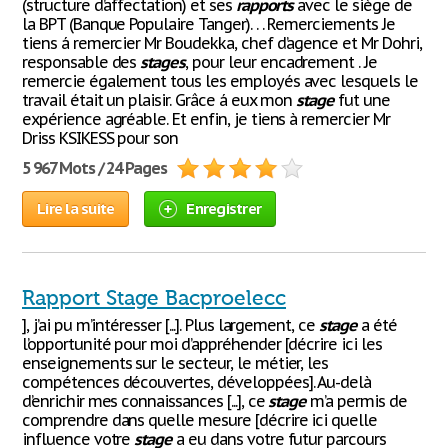
(structure d’affectation) et ses
rapports
avec le siège de
la BPT (Banque Populaire Tanger). . . Remerciements Je
tiens á remercier Mr Boudekka, chef d’agence et Mr Dohri,
responsable des
stages
, pour leur encadrement . Je
remercie également tous les employés avec lesquels le
travail était un plaisir. Grâce á eux mon
stage
fut une
expérience agréable. Et enfin, je tiens à remercier Mr
Driss KSIKESS pour son
5 967 Mots / 24 Pages
Lire la suite
Enregistrer
Rapport Stage Bacproelecc
], j’ai pu m’intéresser [...]. Plus largement, ce
stage
a été
l’opportunité pour moi d’appréhender [décrire ici les
enseignements sur le secteur, le métier, les
compétences découvertes, développées]. Au-delà
d’enrichir mes connaissances [...], ce
stage
m’a permis de
comprendre dans quelle mesure [décrire ici quelle
influence votre
stage
a eu dans votre futur parcours