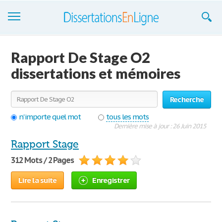
Dissertations
Rapport De Stage O2
S'inscrire
dissertations et mémoires
Se connecter
Recherche
Contactez-nous
n'importe quel mot
tous les mots
Dernière mise à jour : 26 Juin 2015
Rapport Stage
312 Mots / 2 Pages
Lire la suite
Enregistrer