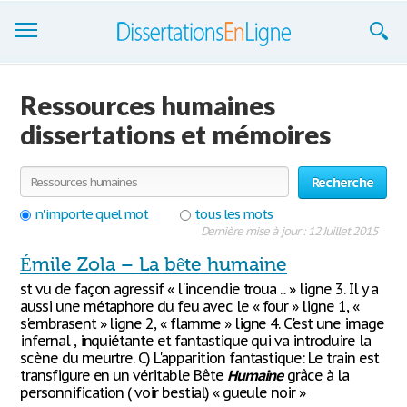
Dissertations
Ressources humaines
S'inscrire
dissertations et mémoires
Se connecter
Recherche
Contactez-nous
n'importe quel mot
tous les mots
Dernière mise à jour : 12 Juillet 2015
Émile Zola – La bête humaine
st vu de façon agressif « l'incendie troua ... » ligne 3. Il y a
aussi une métaphore du feu avec le « four » ligne 1, «
s'embrasent » ligne 2, « flamme » ligne 4. C'est une image
infernal , inquiétante et fantastique qui va introduire la
scène du meurtre. C) L'apparition fantastique: Le train est
transfigure en un véritable Bête
Humaine
grâce à la
personnification ( voir bestial) « gueule noir »