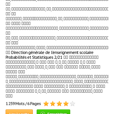


 

  



 

 Direction générale de l'enseignement scolaire
Probabilités et Statistiques 2/21  
     
    
 


    
    

1 259 Mots / 6 Pages
Lire la suite
Enregistrer