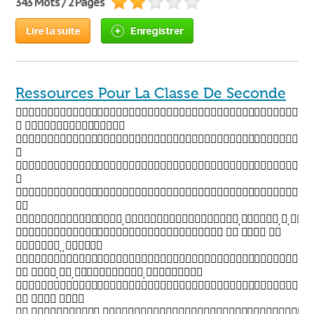
343 Mots / 2 Pages
Lire la suite
Enregistrer
Ressources Pour La Classe De Seconde

 







   


 

  
