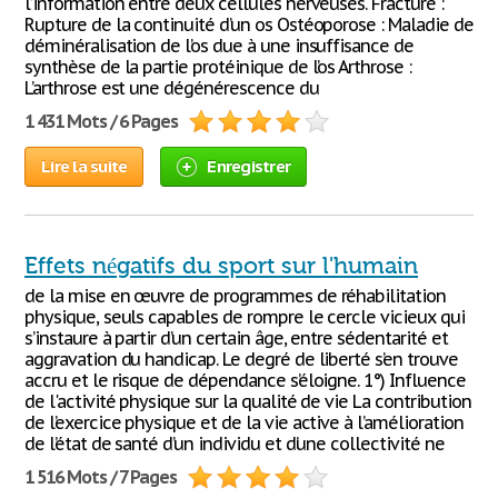
l’information entre deux cellules nerveuses. Fracture :
Rupture de la continuité d’un os Ostéoporose : Maladie de
déminéralisation de l’os due à une insuffisance de
synthèse de la partie protéinique de l’os Arthrose :
L’arthrose est une dégénérescence du
1 431 Mots / 6 Pages
Lire la suite
Enregistrer
Effets négatifs du sport sur l'humain
de la mise en œuvre de programmes de réhabilitation
physique, seuls capables de rompre le cercle vicieux qui
s’instaure à partir d’un certain âge, entre sédentarité et
aggravation du handicap. Le degré de liberté s’en trouve
accru et le risque de dépendance s’éloigne. 1°) Influence
de l'activité physique sur la qualité de vie La contribution
de l’exercice physique et de la vie active à l’amélioration
de l’état de santé d’un individu et d’une collectivité ne
1 516 Mots / 7 Pages