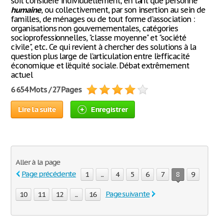
soit considéré individuellement, en tant que personne
humaine
, ou collectivement, par son insertion au sein de
familles, de ménages ou de tout forme d'association :
organisations non gouvernementales, catégories
socioprofessionnelles, "classe moyenne" et "société
civile", etc.. Ce qui revient à chercher des solutions à la
question plus large de l’articulation entre l’efficacité
économique et l’équité sociale. Débat extrêmement
actuel
6 654 Mots / 27 Pages
Lire la suite
Enregistrer
Aller à la page
Page précédente
1
...
4
5
6
7
8
9
Page suivante
10
11
12
...
16