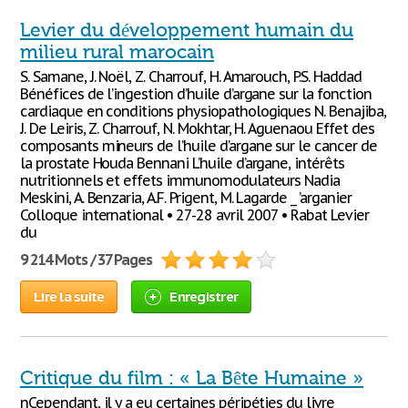
Levier du développement humain du
milieu rural marocain
S. Samane, J. Noël, Z. Charrouf, H. Amarouch, P.S. Haddad
Bénéfices de l’ingestion d’huile d’argane sur la fonction
cardiaque en conditions physiopathologiques N. Benajiba,
J. De Leiris, Z. Charrouf, N. Mokhtar, H. Aguenaou Effet des
composants mineurs de l’huile d’argane sur le cancer de
la prostate Houda Bennani L’huile d’argane, intérêts
nutritionnels et effets immunomodulateurs Nadia
Meskini, A. Benzaria, A.F. Prigent, M. Lagarde _ ’arganier
Colloque international • 27-28 avril 2007 • Rabat Levier
du
9 214 Mots / 37 Pages
Lire la suite
Enregistrer
Critique du film : « La Bête Humaine »
nCependant, il y a eu certaines péripéties du livre