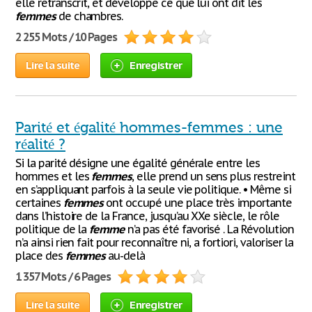
elle retranscrit, et développe ce que lui ont dit les
femmes
de chambres.
2 255 Mots / 10 Pages
Lire la suite
Enregistrer
Parité et égalité hommes-femmes : une
réalité ?
Si la parité désigne une égalité générale entre les
hommes et les
femmes
, elle prend un sens plus restreint
en s’appliquant parfois à la seule vie politique. • Même si
certaines
femmes
ont occupé une place très importante
dans l’histoire de la France, jusqu’au XXe siècle, le rôle
politique de la
femme
n’a pas été favorisé . La Révolution
n’a ainsi rien fait pour reconnaître ni, a fortiori, valoriser la
place des
femmes
au-delà
1 357 Mots / 6 Pages
Lire la suite
Enregistrer