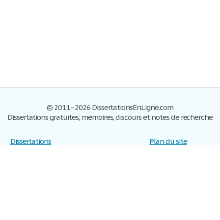
© 2011–2026 DissertationsEnLigne.com
Dissertations gratuites, mémoires, discours et notes de recherche
Dissertations
Plan du site
S'inscrire
Foire aux questions
Politique de confidentialité
Se connecter
Contactez-nous
Conditions d'utilisation