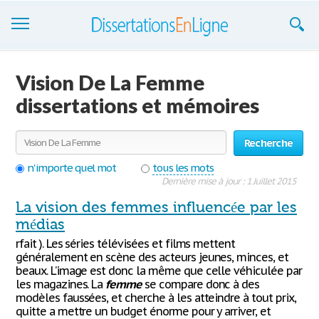
Dissertations
Vision De La Femme
S'inscrire
dissertations et mémoires
Se connecter
Recherche
Contactez-nous
n'importe quel mot
tous les mots
Dernière mise à jour : 1 Juillet 2015
La vision des femmes influencée par les
médias
rfait ). Les séries télévisées et films mettent
généralement en scène des acteurs jeunes, minces, et
beaux. L’image est donc la même que celle véhiculée par
les magazines. La
femme
se compare donc à des
modèles faussées, et cherche à les atteindre à tout prix,
quitte a mettre un budget énorme pour y arriver, et