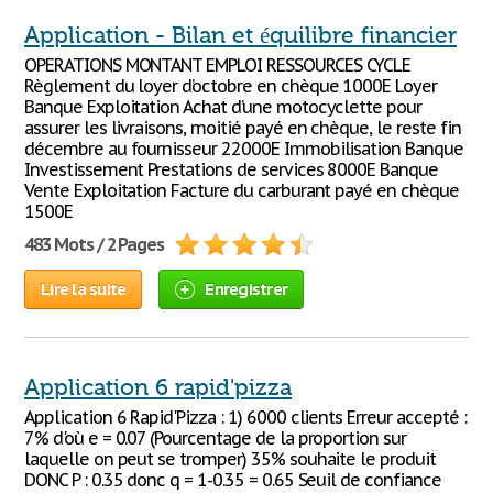
Application - Bilan et équilibre financier
OPERATIONS MONTANT EMPLOI RESSOURCES CYCLE
Règlement du loyer d’octobre en chèque 1000E Loyer
Banque Exploitation Achat d’une motocyclette pour
assurer les livraisons, moitié payé en chèque, le reste fin
décembre au fournisseur 22000E Immobilisation Banque
Investissement Prestations de services 8000E Banque
Vente Exploitation Facture du carburant payé en chèque
1500E
483 Mots / 2 Pages
Lire la suite
Enregistrer
Application 6 rapid'pizza
Application 6 Rapid'Pizza : 1) 6000 clients Erreur accepté :
7% d'où e = 0.07 (Pourcentage de la proportion sur
laquelle on peut se tromper) 35% souhaite le produit
DONC P : 0.35 donc q = 1-0.35 = 0.65 Seuil de confiance