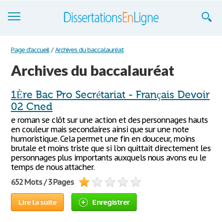
Dissertations
Page d'accueil
/
Archives du baccalauréat
Archives du baccalauréat
S'inscrire
Se connecter
1Ère Bac Pro Secrétariat - Français Devoir
02 Cned
Contactez-nous
e roman se clôt sur une action et des personnages hauts
en couleur mais secondaires ainsi que sur une note
humoristique. Cela permet une fin en douceur, moins
brutale et moins triste que si l'on quittait directement les
personnages plus importants auxquels nous avons eu le
temps de nous attacher.
652 Mots / 3 Pages
Lire la suite
Enregistrer