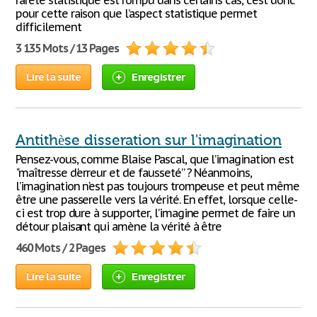
rareté statistique est rompu dans certains cas, c’est donc
pour cette raison que l’aspect statistique permet
difficilement
3 135 Mots / 13 Pages
Lire la suite
Enregistrer
Antithèse disseration sur l'imagination
Pensez-vous, comme Blaise Pascal, que l’imagination est
"maîtresse d'erreur et de fausseté” ? Néanmoins,
l’imagination n’est pas toujours trompeuse et peut même
être une passerelle vers la vérité. En effet, lorsque celle-
ci est trop dure à supporter, l’imagine permet de faire un
détour plaisant qui amène la vérité à être
460 Mots / 2 Pages
Lire la suite
Enregistrer