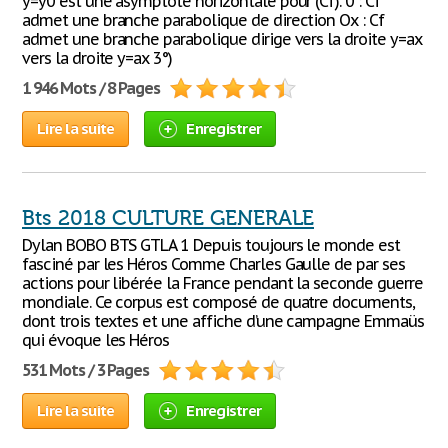
y=y0 est une asymptote horizontale pour (Cf). 0 : Cf
admet une branche parabolique de direction Ox : Cf
admet une branche parabolique dirige vers la droite y=ax
vers la droite y=ax 3°)
1 946 Mots / 8 Pages
Lire la suite
Enregistrer
Bts 2018 CULTURE GENERALE
Dylan BOBO BTS GTLA 1 Depuis toujours le monde est
fasciné par les Héros Comme Charles Gaulle de par ses
actions pour libérée la France pendant la seconde guerre
mondiale. Ce corpus est composé de quatre documents,
dont trois textes et une affiche d’une campagne Emmaüs
qui évoque les Héros
531 Mots / 3 Pages
Lire la suite
Enregistrer