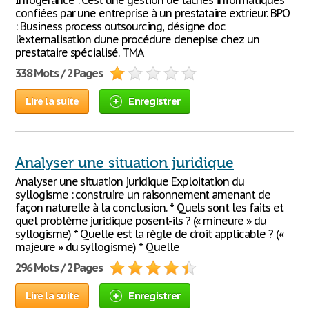
Infogérance : C’est une gestion de tâches informatiques
confiées par une entreprise à un prestataire extrieur. BPO
: Business process outsourcing, désigne doc
l’externalisation dune procédure denepise chez un
prestataire spécialisé. TMA
338 Mots / 2 Pages
Lire la suite
Enregistrer
Analyser une situation juridique
Analyser une situation juridique Exploitation du
syllogisme : construire un raisonnement amenant de
façon naturelle à la conclusion. * Quels sont les faits et
quel problème juridique posent-ils ? (« mineure » du
syllogisme) * Quelle est la règle de droit applicable ? («
majeure » du syllogisme) * Quelle
296 Mots / 2 Pages
Lire la suite
Enregistrer