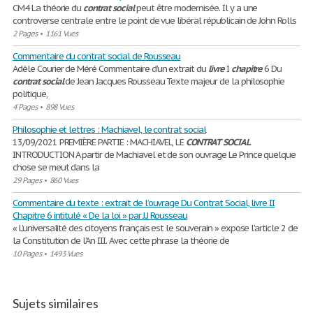
CM4 La théorie du
contrat
social
peut être modernisée. Il y a une
controverse centrale entre le point de vue libéral républicain de John Rolls
2 Pages
•
1161 Vues
Commentaire du contrat social de Rousseau
Adèle Courier de Méré Commentaire d’un extrait du
livre
I
chapitre
6 Du
contrat
social
de Jean Jacques Rousseau Texte majeur de la philosophie
politique,
4 Pages
•
898 Vues
Philosophie et lettres : Machiavel, le contrat social
13/09/2021 PREMIÈRE PARTIE : MACHIAVEL, LE
CONTRAT
SOCIAL
INTRODUCTION A partir de Machiavel et de son ouvrage Le Prince quelque
chose se meut dans la
29 Pages
•
860 Vues
Commentaire du texte : extrait de l’ouvrage Du Contrat Social, livre II
Chapitre 6 intitulé « De la loi » par J.J Rousseau
« L’universalité des citoyens français est le souverain » expose l’article 2 de
la Constitution de l’An III. Avec cette phrase la théorie de
10 Pages
•
1493 Vues
Sujets similaires