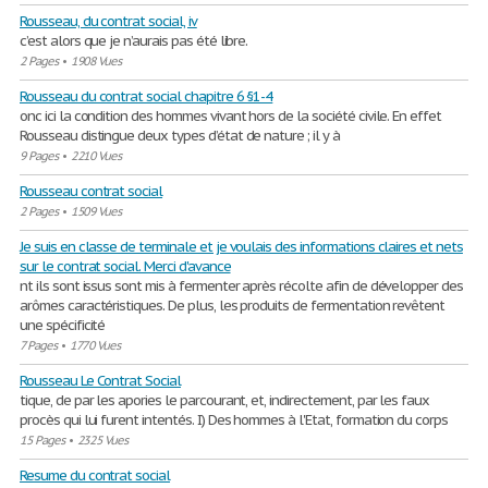
Rousseau, du contrat social, iv
c’est alors que je n’aurais pas été libre.
2 Pages
•
1908 Vues
Rousseau du contrat social chapitre 6 §1-4
onc ici la condition des hommes vivant hors de la société civile. En effet
Rousseau distingue deux types d’état de nature ; il y à
9 Pages
•
2210 Vues
Rousseau contrat social
2 Pages
•
1509 Vues
Je suis en classe de terminale et je voulais des informations claires et nets
sur le contrat social. Merci d'avance
nt ils sont issus sont mis à fermenter après récolte afin de développer des
arômes caractéristiques. De plus, les produits de fermentation revêtent
une spécificité
7 Pages
•
1770 Vues
Rousseau Le Contrat Social
tique, de par les apories le parcourant, et, indirectement, par les faux
procès qui lui furent intentés. I) Des hommes à l'Etat, formation du corps
15 Pages
•
2325 Vues
Resume du contrat social