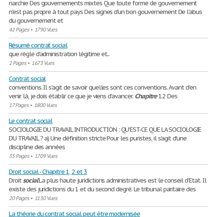
narchie Des gouvernements mixtes Que toute forme de gouvernement
n'est pas propre à tout pays Des signes d'un bon gouvernement De l'abus
du gouvernement et
42 Pages
•
1790 Vues
Résumé contrat social
que règle d'administration légitime et...
2 Pages
•
1673 Vues
Contrat social
conventions. Il s'agit de savoir quelles sont ces conventions. Avant d'en
venir là, je dois établir ce que je viens d'avancer.
Chapitre
1.2 Des
17 Pages
•
1800 Vues
Le contrat social
SOCIOLOGIE DU TRAVAIL INTRODUCTION : QU'EST-CE QUE LA SOCIOLOGIE
DU TRAVAIL ? a) Une définition stricte Pour les puristes, il s'agit d'une
discipline des années
35 Pages
•
1709 Vues
Droit social - Chapitre 1, 2 et 3
Droit
social
La plus haute juridictions administratives est le conseil d'Etat. Il
existe des juridictions du 1 et du second degré. Le tribunal paritaire des
20 Pages
•
1130 Vues
La théorie du contrat social peut être modernisée