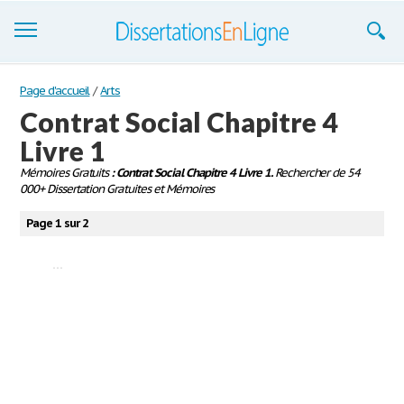
Dissertations
Page d'accueil
/
Arts
Contrat Social Chapitre 4
S'inscrire
Livre 1
Se connecter
Mémoires Gratuits
: Contrat Social Chapitre 4 Livre 1.
Rechercher de 54
000+ Dissertation Gratuites et Mémoires
Contactez-nous
Page 1 sur 2
...