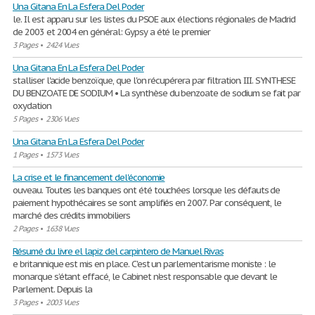
Una Gitana En La Esfera Del Poder
le. Il est apparu sur les listes du PSOE aux élections régionales de Madrid
de 2003 et 2004 en général: Gypsy a été le premier
3 Pages
•
2424 Vues
Una Gitana En La Esfera Del Poder
stalliser l'acide benzoïque, que l'on récupérera par filtration. III. SYNTHESE
DU BENZOATE DE SODIUM • La synthèse du benzoate de sodium se fait par
oxydation
5 Pages
•
2306 Vues
Una Gitana En La Esfera Del Poder
1 Pages
•
1573 Vues
La crise et le financement del'économie
ouveau. Toutes les banques ont été touchées lorsque les défauts de
paiement hypothécaires se sont amplifiés en 2007. Par conséquent, le
marché des crédits immobiliers
2 Pages
•
1638 Vues
Résumé du livre el lapiz del carpintero de Manuel Rivas
e britannique est mis en place. C'est un parlementarisme moniste : le
monarque s’étant effacé, le Cabinet n'est responsable que devant le
Parlement. Depuis la
3 Pages
•
2003 Vues