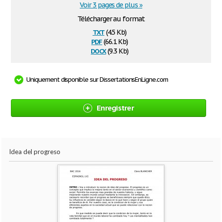
Voir 3 pages de plus »
Télécharger au format
txt
(4.5 Kb)
pdf
(66.1 Kb)
docx
(9.3 Kb)
Uniquement disponible sur DissertationsEnLigne.com
Enregistrer
Idea del progreso