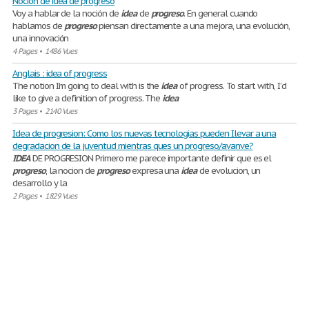
Noción de idea de progreso
Voy a hablar de la noción de
idea
de
progreso
. En general cuando
hablamos de
progreso
piensan directamente a una mejora, una evolución,
una innovación
4 Pages
•
1486 Vues
Anglais : idea of progress
The notion I’m going to deal with is the
idea
of progress. To start with, I’d
like to give a definition of progress. The
idea
3 Pages
•
2140 Vues
Idea de progresion: Como los nuevas tecnologias pueden Ilevar a una
degradacion de la juventud mientras ques un progreso/avanve?
IDEA
DE PROGRESION Primero me parece importante definir que es el
progreso
, la nocion de
progreso
expresa una
idea
de evolucion, un
desarrollo y la
2 Pages
•
1829 Vues