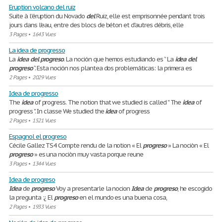
Eruption volcano del ruiz
Suite à l'éruption du Novado
del
Ruiz, elle est emprisonnée pendant trois
jours dans l'eau, entre des blocs de béton et d'autres débris, elle
3 Pages
•
1643 Vues
La idea de progresso
La
idea
del
progreso
. La noción que hemos estudiando es ‘’ La
idea
del
progreso
‘’. Esta noción nos plantea dos problemáticas: la primera es
2 Pages
•
2029 Vues
Idea de progresso
The
idea
of progress. The notion that we studied is called '' The
idea
of
progress ''. In classe We studied the
idea
of progress
2 Pages
•
1521 Vues
Espagnol el progreso
Cécile Gallez TS4 Compte rendu de la notion « El
progreso
» La nociòn « El
progreso
» es una nociòn muy vasta porque reune
3 Pages
•
1344 Vues
Idea de progreso
Idea
de
progreso
Voy a presentarle la nocion
Idea
de
progreso
, he escogido
la pregunta :¿ El
progreso
en el mundo es una buena cosa,
2 Pages
•
1933 Vues