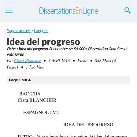
Dissertations
Page d'accueil
/
Langues
Idea del progreso
S'inscrire
Fiche
: Idea del progreso.
Rechercher de 54 000+ Dissertation Gratuites et
Mémoires
Se connecter
Par
Clara Blancher
• 3 Avril 2016 • Fiche • 848 Mots (4
Pages) • 1 726 Vues
Contactez-nous
Page 1 sur 4
BAC 2016
Clara BLANCHER
ESPAGNOL LV2
IDEA DEL PROGRESO
INTRO :
Voy a introducir la nocion de idea del progreso.