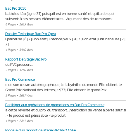
Bac Pro 2010
babioles-là » (ligne 23) puisqu’il est en bonne santé et qu’il a de quoi
subvenir à ses besoins élémentaires. ⋅ Argument des deux maisons :
6 Pages
•
1635 Vues
Dossier Technique Bac Pro Cgea
Eparceuse | 6 | 7 | Bon état | Enfonce pieux | 4 | 7 | Bon état | Enrubaneuse | 2 |
7 |
4 Pages
•
3460 Vues
Rapport De Stage Bac Pro
du PVC pression....
2 Pages
•
3230 Vues
Bac Pro Commerce
e de son œuvre autobiographique, Le labyrinthe du monde Elle obtient le
Grand Prix National des lettres | 1977 | Elle obtient le grand Prix
2 Pages
•
1627 Vues
Participer aux opérations de promotions en Bac Pro Commerce
à cette revente et du prix du transport. Interdiction de vente à perte sauf si
: - le produit est périssable - le produit
4 Pages
•
2261 Vues
Modele d’un rapport de stage BAC PRO CGEA