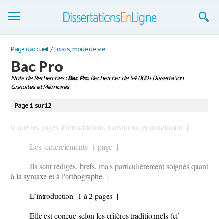
Dissertations
Page d'accueil
/
Loisirs, mode de vie
Bac Pro
S'inscrire
Note de Recherches
: Bac Pro.
Rechercher de 54 000+ Dissertation
Gratuites et Mémoires
Se connecter
Page 1 sur 12
Contactez-nous
si que les pages d'introduction, transitions, et conclusion. |
|Les remerciements -1 page- |
|Ils sont rédigés, brefs, mais particulièrement soignés quant
à la syntaxe et à l'orthographe. |
|L’introduction -1 à 2 pages- |
|Elle est conçue selon les critères traditionnels (cf