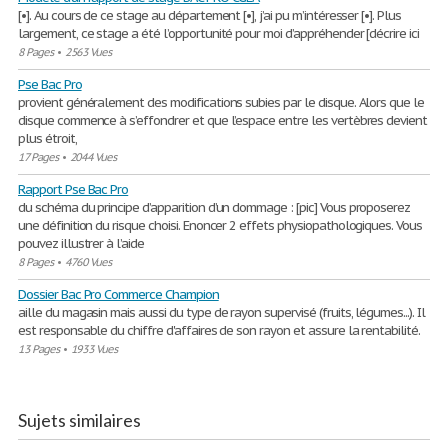
[•]. Au cours de ce stage au département [•], j’ai pu m’intéresser [•]. Plus
largement, ce stage a été l’opportunité pour moi d’appréhender [décrire ici
8 Pages
•
2563 Vues
Pse Bac Pro
provient généralement des modifications subies par le disque. Alors que le
disque commence à s’effondrer et que l’espace entre les vertèbres devient
plus étroit,
17 Pages
•
2044 Vues
Rapport Pse Bac Pro
du schéma du principe d’apparition d’un dommage : [pic] Vous proposerez
une définition du risque choisi. Enoncer 2 effets physiopathologiques. Vous
pouvez illustrer à l’aide
8 Pages
•
4760 Vues
Dossier Bac Pro Commerce Champion
aille du magasin mais aussi du type de rayon supervisé (fruits, légumes...). Il
est responsable du chiffre d'affaires de son rayon et assure la rentabilité.
13 Pages
•
1933 Vues
Sujets similaires