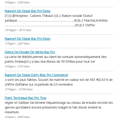
9 Pages
•
2230 Vues
Rapport De Stage Bac Pro Eleec
|7 | | | | |Entreprise : Callens Thibaut | | |1.1 Raison sociale Statut
juridique………………………………………………………... |9 | |1.2 Marché,Activités.
……………………………………………………………………... |9 | |1.3 Chiffre
19 Pages
•
3571 Vues
Rapport De Stage Bac Pro Eleec
1 Pages
•
2267 Vues
Debut De Dossier De Vente Bac Pro
La carte de fidélité permet au client de cumuler automatiquement des
points S’miles.|| Il y a lieu d’un Bonus de 50 S'Miles pour tout 1er
4 Pages
•
2714 Vues
Rapport De Stage Darty (Bac Pro Commerce)
s sont les plus faibles. Sa part de marché en valeur est de 563 492,63 € de
chiffre d’affaires sur la période du 15 novembre
27 Pages
•
13784 Vues
Point Technique Bac Pro Tma
régler et l’utiliser. J’ai terminé l’équarrissage au ciseau. J’ai ensuite recollé les
gerces qui étaient encore présentes malgré le fait d’avoir enlevé le
maximum
4 Pages
•
2010 Vues