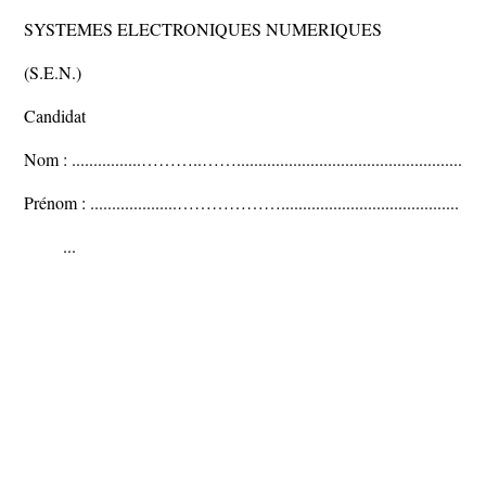
SYSTEMES ELECTRONIQUES NUMERIQUES
(S.E.N.)
Candidat
Nom : ................………..……....................................................
Prénom : ....................……………….........................................
...