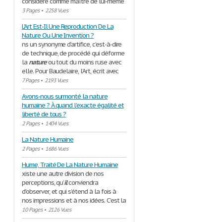
considéré comme maître de lui-même
3 Pages
•
2258 Vues
L'Art Est-Il Une Reproduction De La
Nature Ou Une Invention ?
ns un synonyme d’artifice, c’est-à-dire
de technique, de procédé qui déforme
la
nature
ou tout du moins ruse avec
elle. Pour Baudelaire, l’Art, écrit avec
7 Pages
•
2193 Vues
Avons-nous surmonté la nature
humaine ? À quand l’exacte égalité et
liberté de tous ?
2 Pages
•
1404 Vues
La Nature Humaine
2 Pages
•
1686 Vues
Hume, Traité De La Nature Humaine
xiste une autre division de nos
perceptions, qu’
il
conviendra
d’observer, et qui s’étend à la fois à
nos impressions et à nos idées. C’est la
10 Pages
•
2126 Vues