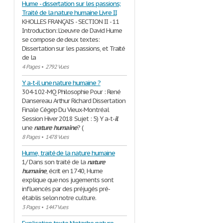
Hume - dissertation sur les passions;
Traité de la nature humaine Livre II
KHOLLES FRANÇAIS - SECTION II - 11
Introduction: L’oeuvre de David Hume
se compose de deux textes:
Dissertation sur les passions, et Traité
de la
4 Pages
•
2792 Vues
Y a-t-il une nature humaine ?
304-102-MQ Philosophie Pour : René
Dansereau Arthur Richard Dissertation
Finale Cégep Du Vieux-Montréal
Session Hiver 2018 Sujet : 5) Y a-t-
il
une
nature
humaine
? (
8 Pages
•
1478 Vues
Hume, traité de la nature humaine
1/ Dans son traité de la
nature
humaine
, écrit en 1740, Hume
explique que nos jugements sont
influencés par des préjugés pré-
établis selon notre culture.
3 Pages
•
1447 Vues