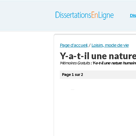
Di
Page d'accueil
/
Loisirs, mode de vie
Y-a-t-il une natu
Mémoires Gratuits
: Y-a-t-il une nature humain
Page 1 sur 2
...