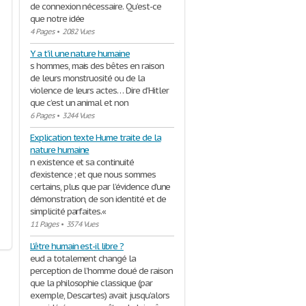
de connexion nécessaire. Qu’est-ce
que notre idée
4 Pages
•
2082 Vues
Y a t'il une nature humaine
s hommes, mais des bêtes en raison
de leurs monstruosité ou de la
violence de leurs actes… Dire d’Hitler
que c’est un animal et non
6 Pages
•
3244 Vues
Explication texte Hume traite de la
nature humaine
n existence et sa continuité
d’existence ; et que nous sommes
certains, plus que par l’évidence d’une
démonstration, de son identité et de
simplicité parfaites.«
11 Pages
•
3574 Vues
L'être humain est-il libre ?
eud a totalement changé la
perception de l’homme doué de raison
que la philosophie classique (par
exemple, Descartes) avait jusqu’alors