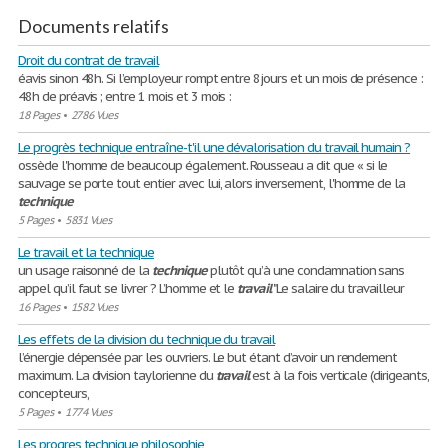
Documents relatifs
Droit du contrat de travail
éavis sinon 48h. Si l’employeur rompt entre 8jours et un mois de présence :
48h de préavis ; entre 1 mois et 3 mois :
18 Pages
•
2786 Vues
Le progrès technique entraîne-t'il une dévalorisation du travail humain ?
ossède l'homme de beaucoup également. Rousseau a dit que « si le
sauvage se porte tout entier avec lui, alors inversement, l'homme de la
technique
5 Pages
•
5831 Vues
Le travail et la technique
un usage raisonné de la
technique
plutôt qu’à une condamnation sans
appel qu’il faut se livrer ? L’homme et le
travail
"Le salaire du travailleur
16 Pages
•
1582 Vues
Les effets de la division du technique du travail
l’énergie dépensée par les ouvriers. Le but étant d’avoir un rendement
maximum. La division taylorienne du
travail
est à la fois verticale (dirigeants,
concepteurs,
5 Pages
•
1774 Vues
Les progres technique philosophie