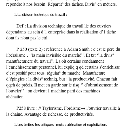
répondre à nos besoin. Répartit° des tâches. Divis° en métiers.
La division technique du travail :
Def :
La division technique du travail lie des ouvriers
dépendants au sein d’1 entreprise dans la réalisation d’1 tâche
dont ils n’ont pas le ctrl.
P 250 (texte 2) : référence à Adam Smith : c’est le père du
libéralisme , ‘’la main invisible du marché’’. Et txt ‘’la divis°
manufacturière du travail’’. La où certains condamnent
l’enrichissemennt personnel, lui expliq q qd certains s’enrichisse
c’est positif pour tous, régulat° du marché. Manufacture
d’épingles : la divis° techniq, but : la productivité. Chacun fait
qqch de précis. Il met en garde sur le risq ‘’ d’abrutissement de
l’ouvrier’’ : on devient 1 machine parti des machines :
aliénation.
P258 livre : // Taylorisme, Fordisme
→ l’ouvrier travaille à
la chaîne. Avantage de richesse, de productivités.
Les limites, les critiques : mots : aliénation et exploitation.