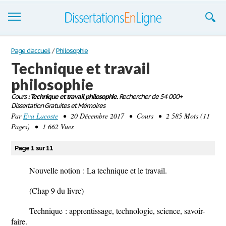
Dissertations
Page d'accueil
/
Philosophie
Technique et travail
S'inscrire
philosophie
Se connecter
Cours
: Technique et travail philosophie.
Rechercher de 54 000+
Dissertation Gratuites et Mémoires
Contactez-nous
Par
Eva Lacoste
• 20 Décembre 2017 • Cours • 2 585 Mots (11
Pages) • 1 662 Vues
Page 1 sur 11
Nouvelle notion : La technique et le travail.
(Chap 9 du livre)
Technique : apprentissage, technologie, science, savoir-
faire.