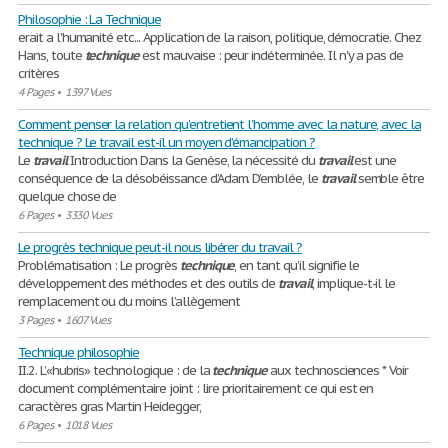
Philosophie : La Technique
erait a l'humanité etc... Application de la raison, politique, démocratie. Chez
Hans, toute
technique
est mauvaise : peur indéterminée. Il n'y a pas de
critères
4 Pages
•
1397 Vues
Comment penser la relation qu’entretient l’homme avec la nature, avec la
technique ? Le travail est-il un moyen d’émancipation ?
Le
travail
Introduction Dans la Genèse, la nécessité du
travail
est une
conséquence de la désobéissance d’Adam. D’emblée, le
travail
semble être
quelque chose de
6 Pages
•
3330 Vues
Le progrès technique peut-il nous libérer du travail ?
Problématisation : Le progrès
technique
, en tant qu’il signifie le
développement des méthodes et des outils de
travail
, implique-t-il le
remplacement ou du moins l’allègement
3 Pages
•
1607 Vues
Technique philosophie
II.2. L’«hubris» technologique : de la
technique
aux technosciences * Voir
document complémentaire joint : lire prioritairement ce qui est en
caractères gras Martin Heidegger,
6 Pages
•
1018 Vues