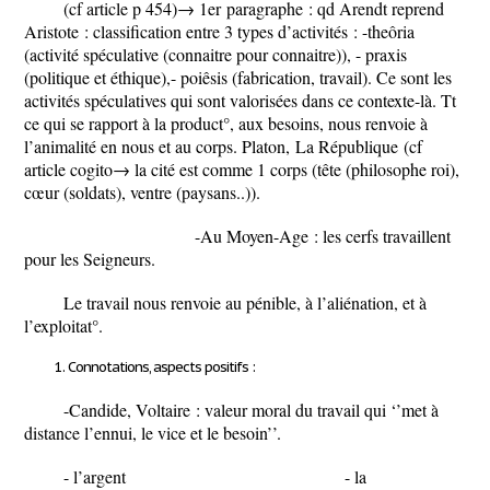
(cf article p 454)
→ 1
er
paragraphe : qd Arendt reprend
Aristote : classification entre 3 types d’activités : -theôria
(activité spéculative (connaitre pour connaitre)), - praxis
(politique et éthique),- poiêsis (fabrication, travail). Ce sont les
activités spéculatives qui sont valorisées dans ce contexte-là. Tt
ce qui se rapport à la product°, aux besoins, nous renvoie à
l’animalité en nous et au corps. Platon,
La République
(cf
article cogito→ la cité est comme 1 corps (tête (philosophe roi),
cœur (soldats), ventre (paysans..)).
-Au Moyen-Age : les cerfs travaillent
pour les Seigneurs.
Le travail nous renvoie au pénible, à l’aliénation, et à
l’exploitat°.
Connotations, aspects positifs :
-Candide
, Voltaire : valeur moral du travail qui ‘’met à
distance l’ennui, le vice et le besoin’’.
- l’argent - la