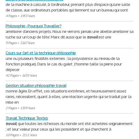
de la machine à calculé, à l’ordinateur, prenant plus d’espace qu’une salle
de classe, aux ordinateurs portables qui tiennent sur un bureau qui sont
4 Pages
•
1953 Vues
Philosophie - Pourquoi Travailler?
améliorer d’anciens projets. Nous ne verrons jamais une abeille améliorer sa
ruche sur un ‘coup de tête’. Marx dit aussi que le
travail
est une
9 Pages
•
2167 Vues
Cours sur l'art et la technique philosophie
une ou plusieurs finalités externes : la polyvalence au niveau de la
fonction pratique). Dans le cas du galet ,l’homme taille la pierre pour
dépecer
42 Pages
•
1635 Vues
Gestion situation philosophie travail
rsonne âgée. En effet, ces situations extrêmes, et heureusement assez
rares, nécessitent, quant à elles, une réaction urgente qui se traduit par la
mise en
2 Pages
•
1559 Vues
Travail Technique Textes
travail
, que toutes les richesses du monde ont été achetées originairement
; et leur valeur pour ceux qui les possèdent et qui cherchent à
10 Pages
•
2111 Vues