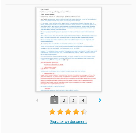
1
2
3
4
Signaler un document