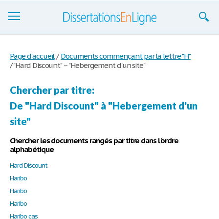
Dissertations
Page d'accueil
/
Documents commençant par la lettre "H"
/
"Hard Discount" – "Hebergement d'un site"
S'inscrire
Se connecter
Chercher par titre:
De "Hard Discount" à "Hebergement d'un
Contactez-nous
site"
Chercher les documents rangés par titre dans l'ordre
alphabétique
Hard Discount
Haribo
Haribo
Haribo
Haribo cas