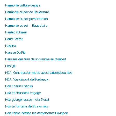
Harmonie culture design
Harmonie du soir de Baudelaire
Harmonie du soir presentation
Harmonie du soir – Baudelaire
Harriet Tubman
Harry Potter
Hassna
Hausse Du Pib
Hausses des frais de scolaritée au Québed
Hbs Q1
HDA - Construction molle avec haricots bouillies
HDA : Vue du port de Bordeaux
Hda Charlie Chaplin
Hda et chansons engage
Hda george rousse metz 5 oral
Hda la fontaine de Strawinsky
Hda Pablo Picasso les demoiselles D'Avignon