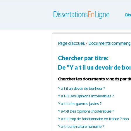
Di
Page d'accueil
/
Documents commençant
Chercher par titre:
De "Y a t il un devoir de bo
Chercher les documents rangés par tit
Y a t il un devoir de bonheur ?
Y a t-Il Des Opinions Intolérables ?
Y a-t-il des guerres justes ?
Y a-t-Il Des Opinions Intolérables ?
Y a-t-il trop de fonctionnaire en france ? non
Y a-t-il une nature humaine ?