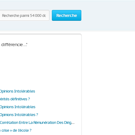
Recherche
à différencie …"
 Opinions Intolérables
vérités définitives ?
 Opinions Intolérables
 Opinions Intolérables ?
Y A-T-Il Une Corrélation Entre La Rémunération Des Dirigeants Français Et La Performance Des Entreprises?
« crise » de l'école ?