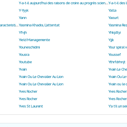
Y-a-t-il aujourd’hui des raisons de croire au progrès scientifique et technique ?
Y-a-t-il des
Y-Yyyk
Yalla
Yann
Yaourt
Yaourt denombrement des microorganismes caracteristiques
Yasmina Khadra, L’attentat
Yasmina Re
Yfvjh
Yhkjdtyi
Yield Managemente
Yjjk
Youneschidmi
Your spiral 
Yousra
Youssef
Youtube
Ythrfdrhnjt
Yvain
Yvain Le Che
Yvain Ou Le Chevalier Au Lion
Yvain Ou Le 
Yvain Ou Le Chevalier Au Lion
Yvain ou le 
Yves Rocher
Yves Rocher
Yves Rocher
Yves Rocher
Yves St Laurent
Y’a t’il un 