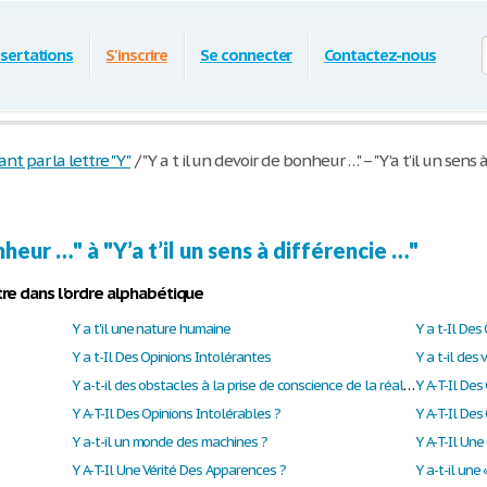
ssertations
S'inscrire
Se connecter
Contactez-nous
 par la lettre "Y"
/
"Y a t il un devoir de bonheur …" – "Y’a t’il un sens 
nheur …" à "Y’a t’il un sens à différencie …"
re dans l'ordre alphabétique
Y a t'il une nature humaine
Y a t-Il Des
Y a t-Il Des Opinions Intolérantes
Y a t-il des 
Y a-t-il des obstacles à la prise de conscience de la réalité ?
Y A-T-Il Des
Y A-T-Il Des Opinions Intolérables ?
Y A-T-Il Des
Y a-t-il un monde des machines ?
Y A-T-Il Une Vérité Des Apparences ?
Y a-t-il une 