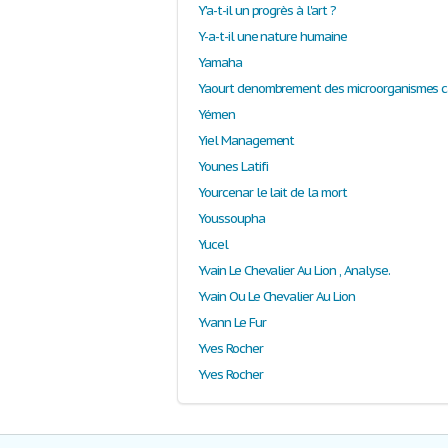
Y'a-t-il un progrès à l'art ?
Y-a-t-il une nature humaine
Yamaha
Yémen
Yiel Management
Younes Latifi
Yourcenar le lait de la mort
Youssoupha
Yucel
Yvain Le Chevalier Au Lion , Analyse.
Yvain Ou Le Chevalier Au Lion
Yvann Le Fur
Yves Rocher
Yves Rocher