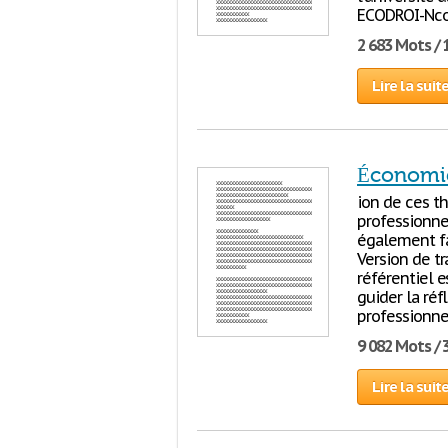
ECODROI-Nco
2 683 Mots / 
Lire la suit
Économie
ion de ces th
professionnel
également fa
Version de t
référentiel 
guider la réf
professionne
9 082 Mots / 
Lire la suit