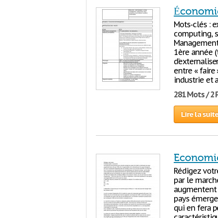
Économi
Mots-clés : e
computing, s
Management 
1ère année 
d’externalise
entre « faire 
industrie et 
281 Mots / 2
Lire la suit
Economie
Rédigez votre
par le march
augmentent p
pays émergen
qui en fera p
caractéristi