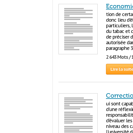
Economie
tion de certa
donc lieu d'é
particuliers,
du tabac et d
de préciser 
autorisée dan
paragraphe 3
2 643 Mots / 
Lire la suit
Correcti
ui sont capab
d'une réflexi
responsabilit
d'évaluer les
niveau des c
l'université