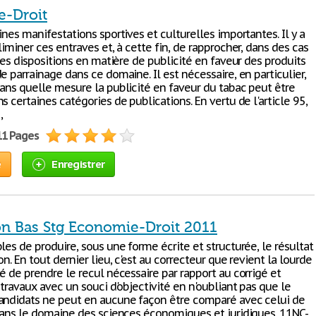
-Droit
ines manifestations sportives et culturelles importantes. Il y a
liminer ces entraves et, à cette fin, de rapprocher, dans des cas
 les dispositions en matière de publicité en faveur des produits
e parrainage dans ce domaine. Il est nécessaire, en particulier,
dans quelle mesure la publicité en faveur du tabac peut être
s certaines catégories de publications. En vertu de l'article 95,
,
11 Pages
e
Enregistrer
on Bas Stg Economie-Droit 2011
les de produire, sous une forme écrite et structurée, le résultat
on. En tout dernier lieu, c'est au correcteur que revient la lourde
é de prendre le recul nécessaire par rapport au corrigé et
 travaux avec un souci d'objectivité en n'oubliant pas que le
andidats ne peut en aucune façon être comparé avec celui de
 dans le domaine des sciences économiques et juridiques. 11NC-