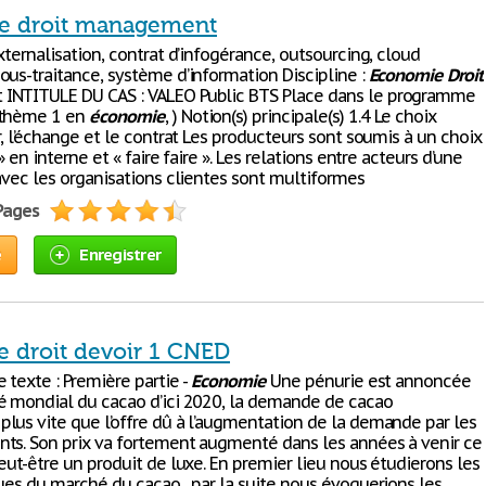
e droit management
xternalisation, contrat d’infogérance, outsourcing, cloud
ous-traitance, système d’information Discipline :
Economie
Droit
INTITULE DU CAS : VALEO Public BTS Place dans le programme
(thème 1 en
économie
, ) Notion(s) principale(s) 1.4 Le choix
r, l’échange et le contrat Les producteurs sont soumis à un choix
» en interne et « faire faire ». Les relations entre acteurs d’une
avec les organisations clientes sont multiformes
 Pages
e
Enregistrer
 droit devoir 1 CNED
 texte : Première partie -
Economie
Une pénurie est annoncée
é mondial du cacao d’ici 2020, la demande de cacao
lus vite que l’offre dû à l’augmentation de la demande par les
ts. Son prix va fortement augmenté dans les années à venir ce
eut-être un produit de luxe. En premier lieu nous étudierons les
ques du marché du cacao , par la suite nous évoquerions les