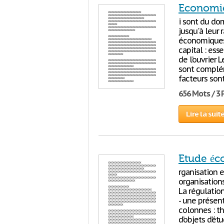
Economie
i sont du do
jusqu'à leur 
économiques. 
capital : es
de l’ouvrier 
sont compléme
facteurs sont
656 Mots / 3
Lire la suit
Etude éc
rganisation e
organisations
La régulatio
- une présen
colonnes : t
d’objets d’ét