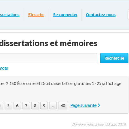
ssertations
S'inscrire
Se connecter
Contactez-nous
dissertations et mémoires
Recherche
 mots
e : 2 130 Économie Et Droit dissertation gratuites 1 - 25 (affichage
Page suivante
4
5
6
7
8
9
...
40
Dernière mise à jour : 28 Juin 2015