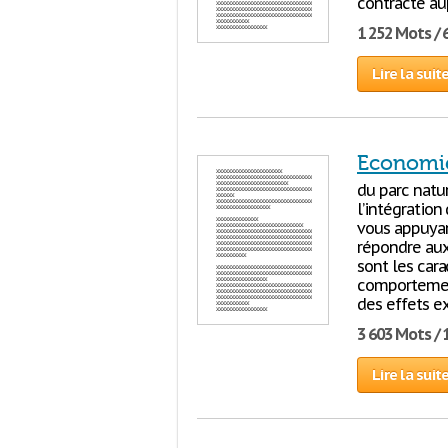
contracté aup
1 252 Mots / 
Lire la suit
Economie
du parc natu
l’intégratio
vous appuyan
répondre aux 
sont les car
comportement
des effets e
3 603 Mots / 
Lire la suit