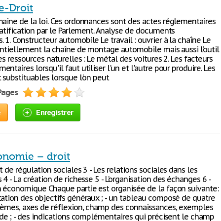
-Droit
maine de la loi. Ces ordonnances sont des actes réglementaires
ratification par le Parlement. Analyse de documents
1. Constructeur automobile Le travail : ouvrier à la chaîne Le
sentiellement la chaîne de montage automobile mais aussi l’outil
Les ressources naturelles : Le métal des voitures 2. Les facteurs
ntaires lorsqu'il faut utiliser l'un et l'autre pour produire. Les
 substituables lorsque l'on peut
 Pages
e
Enregistrer
onomie – droit
t de régulation sociales 3 - Les relations sociales dans les
 4 - La création de richesse 5 - L’organisation des échanges 6 -
n économique Chaque partie est organisée de la façon suivante:
tation des objectifs généraux ; - un tableau composé de quatre
hèmes, axes de réflexion, champ des connaissances, exemples
ude ; - des indications complémentaires qui précisent le champ