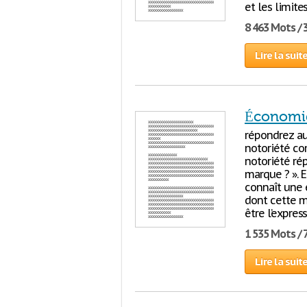
et les limite
8 463 Mots / 
Lire la suit
Économie
répondrez aux
notoriété com
notoriété ré
marque ? ». 
connaît une 
dont cette m
être l’expres
1 535 Mots / 
Lire la suit