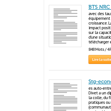
BTS NRC 
avec des tau
équipement o
croissance. 
impact positif
sur la capac
d’une situati
télécharger 
848 Mots / 4
Lire la suit
Stg-econ
es auto-entr
Divet a un di
la colle, du 
pratiques ou 
(communauté 