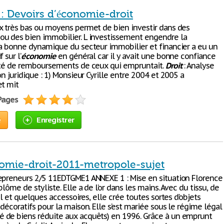
: Devoirs d’économie-droit
x très bas ou moyens permet de bien investir dans des
u des bien immobilier. L investissement engendre la
La bonne dynamique du secteur immobilier et financier a eu un
 sur l’
économie
en général car il y avait une bonne confiance
ité de remboursements de ceux qui empruntait.
Droit
: Analyse
on juridique : 1) Monsieur Cyrille entre 2004 et 2005 a
et mit
 Pages
e
Enregistrer
omie-droit-2011-metropole-sujet
epreneurs 2/5 11EDTGME1 ANNEXE 1 : Mise en situation Florence
plôme de styliste. Elle a de l’or dans les mains. Avec du tissu, de
fil et quelques accessoires, elle crée toutes sortes d’objets
décoratifs pour la maison. Elle s’est mariée sous le régime légal
de biens réduite aux acquêts) en 1996. Grâce à un emprunt