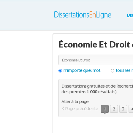
Di
Économie Et Droit 
n'importe quel mot
tous les
Dissertations gratuites et de Recherch
des premiers
1 000
résultats)
Aller à la page
Page précédente
1
2
3