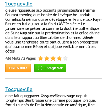
Tocqueville
gieuse rigoureuse aux accents jansénistesJansénisme
Courant théologique inspiré de l'évêque hollandais
Cornélius Jansénius qui se développe en France, aux Pays-
Bas et en Italie jusqu'à la fin du XVIIIe siècle. Le
jansénisme se présente comme la doctrine authentique
de Saint Augustin sur la prédestination et la grâce divine
dans leur rapport au libre arbitre de l'homme. .
Alexis
voue une tendresse toute particulière à son précepteur
(qu'il surnomme Bébé) et qui joue véritablement à ses
côtés
436 Mots / 2 Pages
Lire la suite
Enregistrer
Tocqueville
e ne fait qu’aggraver.
Tocqueville
envisage depuis
longtemps d'embrasser une carrière politique lorsque,
fort du succès de De la démocratie en Amérique, il se