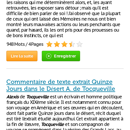
les raisons qui me déterminèrent alors, et, les ayant
retrouvées, les exposer sans détour ; mais qu’il est
difficile de bien parler de soi ! J’ai observé que la plupart
de ceux qui ont laissé des Mémoires ne nous ont bien
montré leurs mauvaises actions ou leurs penchants que
quand, par hasard, ils les ont pris pour des prouesses ou
de bons instincts, ce qui est
948 Mots / 4 Pages
Lire la suite
Enregistrer
Commentaire de texte extrait Quinze
Jours dans le Désert A. de Tocqueville
Alexis
de
Tocqueville
est un écrivain et homme politique
français du XIXème siècle. Il est notamment connu pour
son voyage en Amérique et ses œuvres qui en découlent,
dont fait partie Quinze jours dans le désert, récit duquel
est tiré l’extrait étudié aujourd’hui. Cet extrait appartient à
la fin de l’œuvre,
Tocqueville
et son compagnon de
voyage se promènent dans la région des Grands Lacs, au