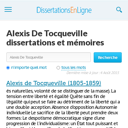
Dissertations
Alexis De Tocqueville
S'inscrire
dissertations et mémoires
Se connecter
Recherche
Contactez-nous
n'importe quel mot
tous les mots
Dernière mise à jour : 4 Août 2015
Alexis de Tocqueville (1805-1859)
és naturelles, volonté de se distinguer de la masse). La
tension entre liberté et égalité Quête sans fin de
l'égalité qui peut se faire au détriment de la liberté qui a
une double acception. Absence d'opposition Autonomie
individuelle Le sacrifice de la liberté peut prendre deux
formes: Le despotisme démocratique signe d'une
progression de l'individualisme: un État tout puissant et