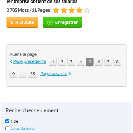
l’entreprise obtient de ses salariés
2 703 Mots / 11 Pages
Lire la suite
Enregistrer
Aller à la page
Page précédente
1
2
3
4
5
6
7
8
Page suivante
9
...
35
Rechercher seulement
Titre
Corps du texte