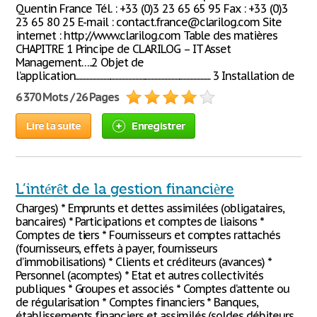
Quentin France Tél. : +33 (0)3 23 65 65 95 Fax : +33 (0)3
23 65 80 25 E-mail : contact.france@clarilog.com Site
internet : http://www.clarilog.com Table des matières
CHAPITRE 1 Principe de CLARILOG – IT Asset
Management…..2 Objet de
l’application................................................................................................. 3 Installation de
6 370 Mots / 26 Pages
Lire la suite
Enregistrer
L’intérêt de la gestion financière
Charges) * Emprunts et dettes assimilées (obligataires,
bancaires) * Participations et comptes de liaisons *
Comptes de tiers * Fournisseurs et comptes rattachés
(fournisseurs, effets à payer, fournisseurs
d’immobilisations) * Clients et créditeurs (avances) *
Personnel (acomptes) * Etat et autres collectivités
publiques * Groupes et associés * Comptes d’attente ou
de régularisation * Comptes financiers * Banques,
établissements financiers et assimilés (soldes débiteurs,