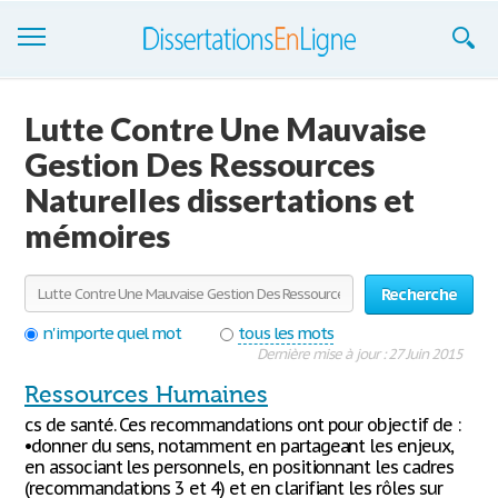
Dissertations
Lutte Contre Une Mauvaise
S'inscrire
Gestion Des Ressources
Naturelles dissertations et
Se connecter
mémoires
Contactez-nous
Recherche
n'importe quel mot
tous les mots
Dernière mise à jour : 27 Juin 2015
Ressources Humaines
cs de santé. Ces recommandations ont pour objectif de :
•donner du sens, notamment en partageant les enjeux,
en associant les personnels, en positionnant les cadres
(recommandations 3 et 4) et en clarifiant les rôles sur