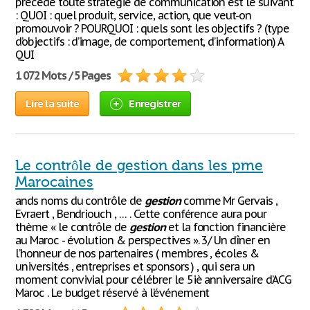
précède toute stratégie de communication est le suivant
: QUOI : quel produit, service, action, que veut-on
promouvoir ? POURQUOI : quels sont les objectifs ? (type
d’objectifs : d’image, de comportement, d’information) A
QUI
1 072 Mots / 5 Pages
Lire la suite
Enregistrer
Le contrôle de gestion dans les pme
Marocaines
ands noms du contrôle de
gestion
comme Mr Gervais ,
Evraert , Bendriouch , … . Cette conférence aura pour
thème « le contrôle de
gestion
et la fonction financière
au Maroc - évolution & perspectives ». 3/ Un dîner en
l’honneur de nos partenaires ( membres , écoles &
universités , entreprises et sponsors ) , qui sera un
moment convivial pour célébrer le 5iè anniversaire d’ACG
Maroc . Le budget réservé à l’événement