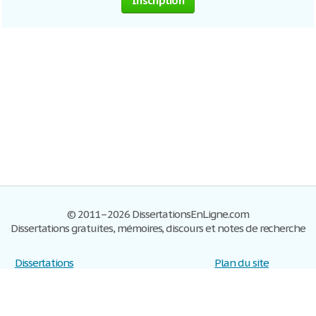
Inscription
© 2011–2026 DissertationsEnLigne.com
Dissertations gratuites, mémoires, discours et notes de recherche
Dissertations
Plan du site
S'inscrire
Foire aux questions
Politique de confidentialité