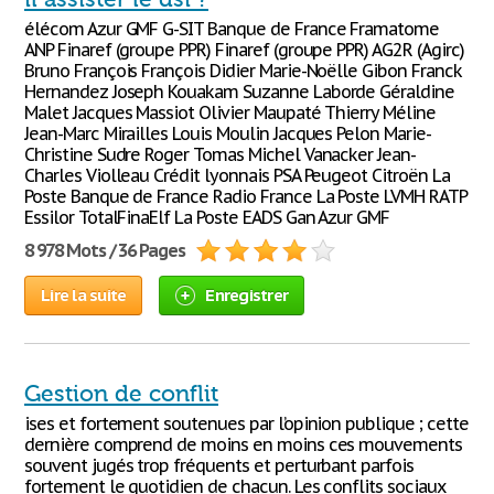
élécom Azur GMF G-SIT Banque de France Framatome
ANP Finaref (groupe PPR) Finaref (groupe PPR) AG2R (Agirc)
Bruno François François Didier Marie-Noëlle Gibon Franck
Hernandez Joseph Kouakam Suzanne Laborde Géraldine
Malet Jacques Massiot Olivier Maupaté Thierry Méline
Jean-Marc Mirailles Louis Moulin Jacques Pelon Marie-
Christine Sudre Roger Tomas Michel Vanacker Jean-
Charles Violleau Crédit lyonnais PSA Peugeot Citroën La
Poste Banque de France Radio France La Poste LVMH RATP
Essilor TotalFinaElf La Poste EADS Gan Azur GMF
8 978 Mots / 36 Pages
Lire la suite
Enregistrer
Gestion de conflit
ises et fortement soutenues par l’opinion publique ; cette
dernière comprend de moins en moins ces mouvements
souvent jugés trop fréquents et perturbant parfois
fortement le quotidien de chacun. Les conflits sociaux