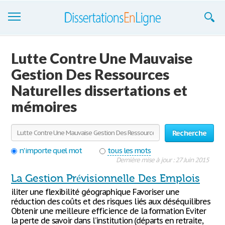
Dissertations
Lutte Contre Une Mauvaise
S'inscrire
Gestion Des Ressources
Naturelles dissertations et
Se connecter
mémoires
Contactez-nous
Recherche
n'importe quel mot
tous les mots
Dernière mise à jour : 27 Juin 2015
La Gestion Prévisionnelle Des Emplois
iliter une flexibilité géographique Favoriser une
réduction des coûts et des risques liés aux déséquilibres
Obtenir une meilleure efficience de la formation Eviter
la perte de savoir dans l’institution (départs en retraite,