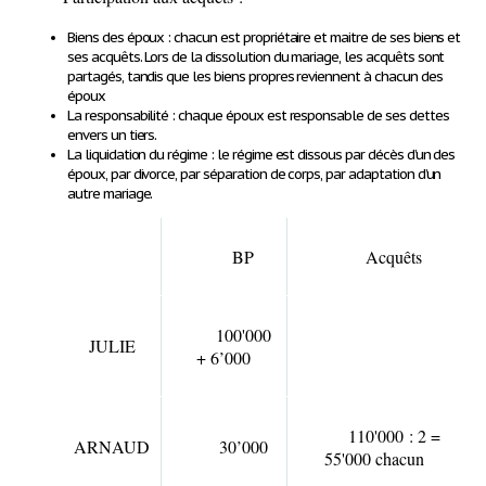
Biens des époux : chacun est propriétaire et maitre de ses biens et
ses acquêts. Lors de la dissolution du mariage, les acquêts sont
partagés, tandis que les biens propres reviennent à chacun des
époux
La responsabilité : chaque époux est responsable de ses dettes
envers un tiers.
La liquidation du régime : le régime est dissous par décès d’un des
époux, par divorce, par séparation de corps, par adaptation d’un
autre mariage.
BP
Acquêts
100'000
JULIE
+ 6’000
110'000 : 2 =
ARNAUD
30’000
55'000 chacun