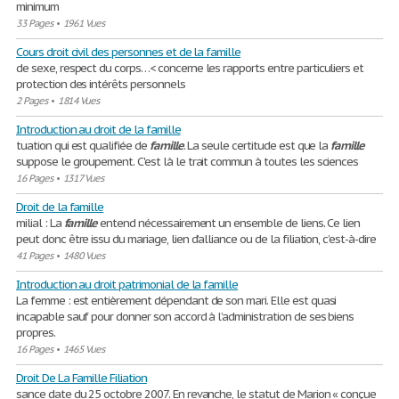
minimum
33 Pages
•
1961 Vues
Cours droit civil des personnes et de la famille
de sexe, respect du corps…< concerne les rapports entre particuliers et
protection des intérêts personnels
2 Pages
•
1814 Vues
Introduction au droit de la famille
tuation qui est qualifiée de
famille
. La seule certitude est que la
famille
suppose le groupement. C'est là le trait commun à toutes les sciences
16 Pages
•
1317 Vues
Droit de la famille
milial : La
famille
entend nécessairement un ensemble de liens. Ce lien
peut donc être issu du mariage, lien d’alliance ou de la filiation, c’est-à-dire
41 Pages
•
1480 Vues
Introduction au droit patrimonial de la famille
La femme : est entièrement dépendant de son mari. Elle est quasi
incapable sauf pour donner son accord à l’administration de ses biens
propres.
16 Pages
•
1465 Vues
Droit De La Famille Filiation
sance date du 25 octobre 2007. En revanche, le statut de Marion « conçue