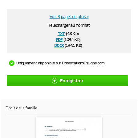
Voir 3 pages de plus »
Télécharger au format
txt
(4.8 Kb)
pdf
(109.4 Kb)
docx
(194.1 Kb)
Uniquement disponible sur DissertationsEnLigne.com
Enregistrer
Droit de la famille