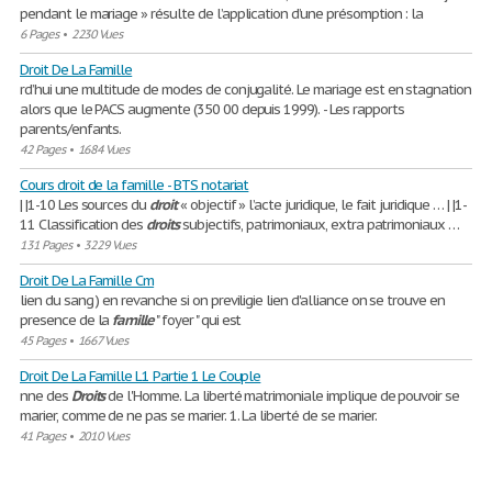
pendant le mariage » résulte de l’application d’une présomption : la
6 Pages
•
2230 Vues
Droit De La Famille
rd’hui une multitude de modes de conjugalité. Le mariage est en stagnation
alors que le PACS augmente (350 00 depuis 1999). - Les rapports
parents/enfants.
42 Pages
•
1684 Vues
Cours droit de la famille - BTS notariat
| |1-10 Les sources du
droit
« objectif » l’acte juridique, le fait juridique … | |1-
11 Classification des
droits
subjectifs, patrimoniaux, extra patrimoniaux …
131 Pages
•
3229 Vues
Droit De La Famille Cm
lien du sang ) en revanche si on previligie lien d'alliance on se trouve en
presence de la
famille
" foyer " qui est
45 Pages
•
1667 Vues
Droit De La Famille L1 Partie 1 Le Couple
nne des
Droits
de l'Homme. La liberté matrimoniale implique de pouvoir se
marier, comme de ne pas se marier. 1. La liberté de se marier.
41 Pages
•
2010 Vues