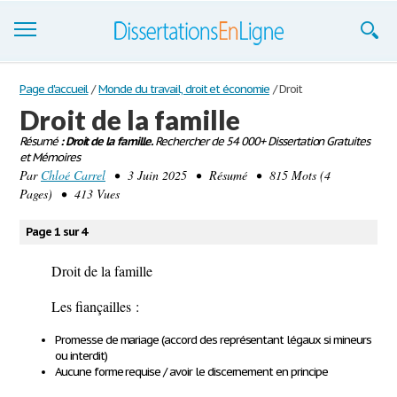
Dissertations
Page d'accueil
/
Monde du travail, droit et économie
/
Droit
Droit de la famille
S'inscrire
Résumé
: Droit de la famille.
Rechercher de 54 000+ Dissertation Gratuites
et Mémoires
Se connecter
Par
Chloé Carrel
• 3 Juin 2025 • Résumé • 815 Mots (4
Pages) • 413 Vues
Contactez-nous
Page 1 sur 4
Droit de la famille
Les fiançailles :
Promesse de mariage (accord des représentant légaux si mineurs
ou interdit)
Aucune forme requise / avoir le discernement en principe