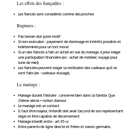
Les effets des fiançailles :
Les fiancés sont considérés comme des proches
Ruptures :
Pas besoin d’un juste motif
Si non exécution : payement de dommage et intérêts possible et
indéterminés pour un tort moral
Si un des fiancés a fait un achat en vue du mariage, il peur exiger
une participation financière (ex : achat de mobilier, voyage pour
lune de miel)
Les fiancées peuvent exiger la restitution des cadeaux qu’il se
sont faits (ex : cadeaux d’usage)
Le mariage :
Mariage durant l’histoire : conserver bien dans la famille. Que
20
ème
siècle = notion d’amour
Le mariage est un contact
Il faut être majeur, l’interdit doit avoir l’accord de son représentant
légal et être capable de discernement
Mariage interdit entre : art 95 cc
Entre parents de ligne directe et frères et sœurs germains,