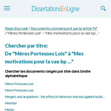
Dissertations
Page d'accueil
/
Documents commençant par la lettre "M"
/
"Mères Porteuses Lois" – "Mes motivations pour la vae bp …"
S'inscrire
Se connecter
Chercher par titre:
De "Mères Porteuses Lois" à "Mes
Contactez-nous
motivations pour la vae bp …"
Chercher les documents rangés par titre dans l'ordre
alphabétique
Mères Porteuses Lois
Mères Porteuses Lois
Mergers and acquisitions : the effect of defences erected against hostile takeovers
Merimée
Merise