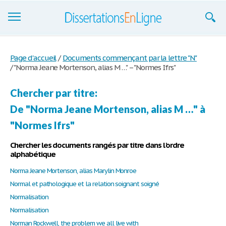
Dissertations
Page d'accueil
/
Documents commençant par la lettre "N"
/
"Norma Jeane Mortenson, alias M …" – "Normes Ifrs"
S'inscrire
Se connecter
Chercher par titre:
De "Norma Jeane Mortenson, alias M …" à
Contactez-nous
"Normes Ifrs"
Chercher les documents rangés par titre dans l'ordre
alphabétique
Norma Jeane Mortenson, alias Marylin Monroe
Normal et pathologique et la relation soignant soigné
Normalisation
Normalisation
Norman Rockwell, the problem we all live with