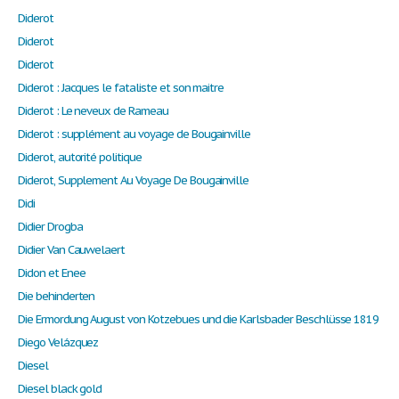
Diderot
Diderot
Diderot
Diderot : Jacques le fataliste et son maitre
Diderot : Le neveux de Rameau
Diderot : supplément au voyage de Bougainville
Diderot, autorité politique
Diderot, Supplement Au Voyage De Bougainville
Didi
Didier Drogba
Didier Van Cauwelaert
Didon et Enee
Die behinderten
Die Ermordung August von Kotzebues und die Karlsbader Beschlüsse 1819
Diego Velázquez
Diesel
Diesel black gold