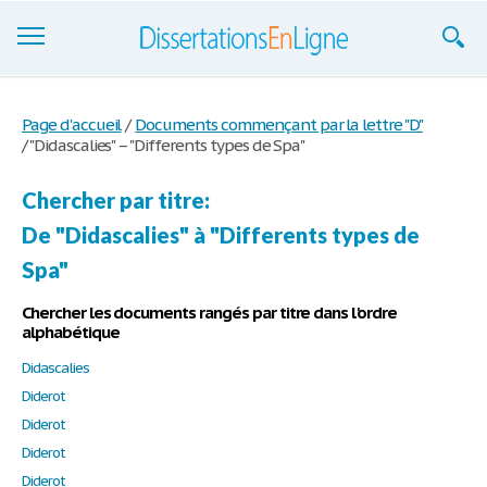
Dissertations
Page d'accueil
/
Documents commençant par la lettre "D"
/
"Didascalies" – "Differents types de Spa"
S'inscrire
Se connecter
Chercher par titre:
De "Didascalies" à "Differents types de
Contactez-nous
Spa"
Chercher les documents rangés par titre dans l'ordre
alphabétique
Didascalies
Diderot
Diderot
Diderot
Diderot