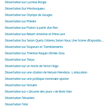
Dissertation sur Lucrèse Borgia
Dissertation Sur Montesquieu
Dissertation sur Olympe de Gouges
Dissertation sur Phèdre
Dissertation sur Platon à partir d'un film
Dissertation sur Robert Antelme et Primo Levi
Dissertation Sur Selon Quels Critères, Selon Vous, Une Scène d'Exposition Est-Elle Réussie Et Remplit-Elle Sa Fonction ?
Dissertation sur Stupeurs et Tremblements
Dissertation sur Thérèse Raquin d’Emile Zola
Dissertation sur Tokyo
Dissertation sur un texte de Victor Hugo
Dissertation sur une citation de Nelson Mendela : L éducation
Dissertation sur une politique monetaire ajuster
Dissertation sur Voltaire
Dissertation sur « L'écume des jours » de Boris Vian
Dissertation Tebaldeo
Dissertation Télé