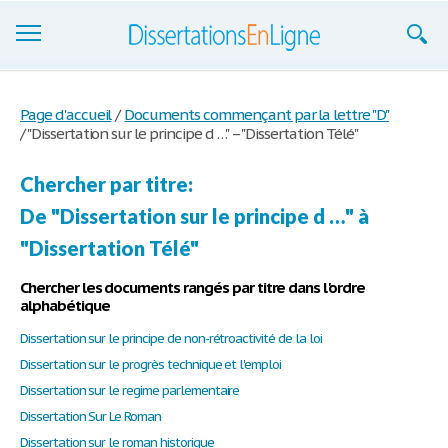
Dissertations
Page d'accueil
/
Documents commençant par la lettre "D"
/
"Dissertation sur le principe d …" – "Dissertation Télé"
S'inscrire
Se connecter
Chercher par titre:
De "Dissertation sur le principe d …" à
Contactez-nous
"Dissertation Télé"
Chercher les documents rangés par titre dans l'ordre
alphabétique
Dissertation sur le principe de non-rétroactivité de la loi
Dissertation sur le progrès technique et l'emploi
Dissertation sur le regime parlementaire
Dissertation Sur Le Roman
Dissertation sur le roman historique